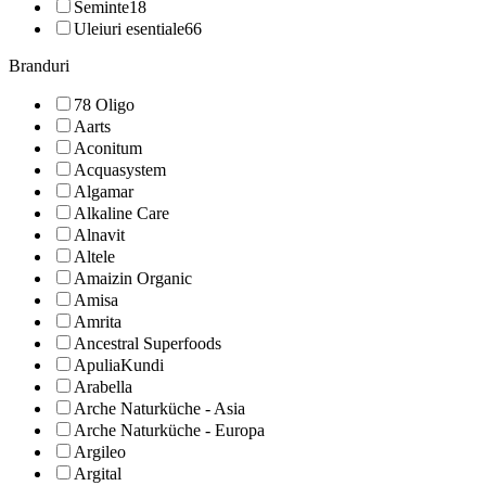
Seminte
18
Uleiuri esentiale
66
Branduri
78 Oligo
Aarts
Aconitum
Acquasystem
Algamar
Alkaline Care
Alnavit
Altele
Amaizin Organic
Amisa
Amrita
Ancestral Superfoods
ApuliaKundi
Arabella
Arche Naturküche - Asia
Arche Naturküche - Europa
Argileo
Argital