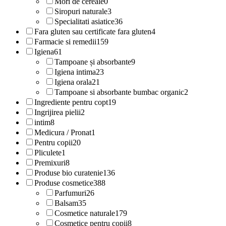
Mori de cereale
0
Siropuri naturale
3
Specialitati asiatice
36
Fara gluten sau certificate fara gluten
4
Farmacie si remedii
159
Igiena
61
Tampoane și absorbante
9
Igiena intima
23
Igiena orala
21
Tampoane si absorbante bumbac organic
2
Ingrediente pentru copt
19
Ingrijirea pielii
2
intim
8
Medicura / Pronat
1
Pentru copii
20
Pliculete
1
Premixuri
8
Produse bio curatenie
136
Produse cosmetice
388
Parfumuri
26
Balsam
35
Cosmetice naturale
179
Cosmetice pentru copii
8