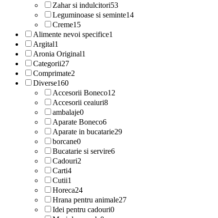
Zahar si indulcitori
53
Leguminoase si seminte
14
Creme
15
Alimente nevoi specifice
1
Argital
1
Aronia Original
1
Categorii
27
Comprimate
2
Diverse
160
Accesorii Boneco
12
Accesorii ceaiuri
8
ambalaje
0
Aparate Boneco
6
Aparate in bucatarie
29
borcane
0
Bucatarie si servire
6
Cadouri
2
Carti
4
Cutii
1
Horeca
24
Hrana pentru animale
27
Idei pentru cadouri
0