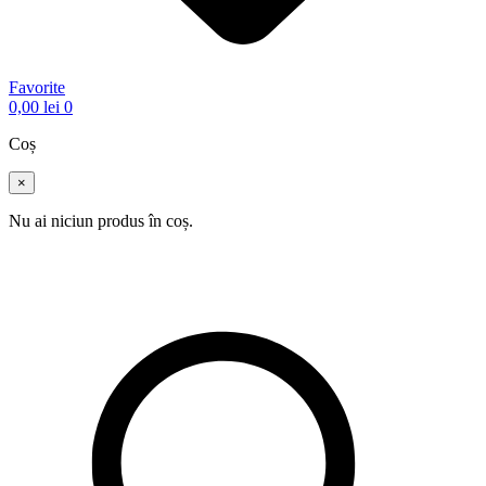
Favorite
0,00
lei
0
Coș
×
Nu ai niciun produs în coș.