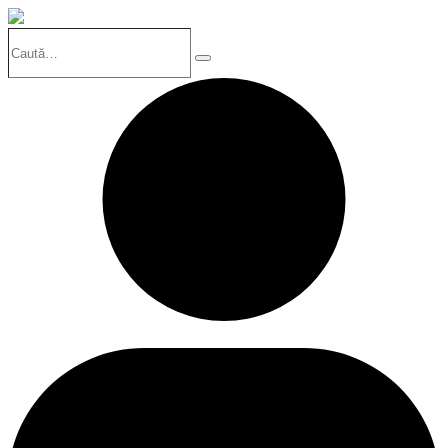
Caută…
Search