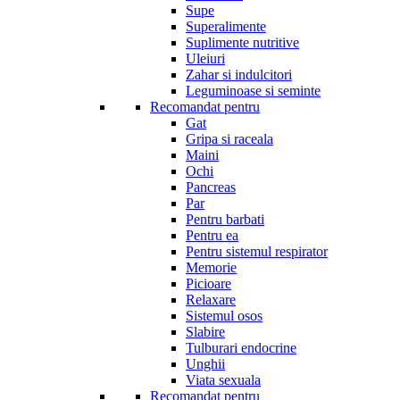
Supe
Superalimente
Suplimente nutritive
Uleiuri
Zahar si indulcitori
Leguminoase si seminte
Recomandat pentru
Gat
Gripa si raceala
Maini
Ochi
Pancreas
Par
Pentru barbati
Pentru ea
Pentru sistemul respirator
Memorie
Picioare
Relaxare
Sistemul osos
Slabire
Tulburari endocrine
Unghii
Viata sexuala
Recomandat pentru