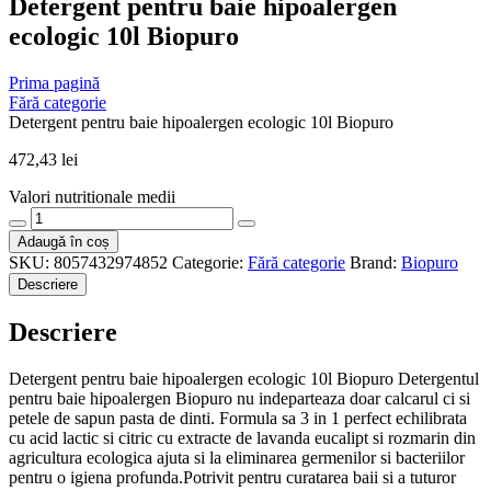
Detergent pentru baie hipoalergen
ecologic 10l Biopuro
Prima pagină
Fără categorie
Detergent pentru baie hipoalergen ecologic 10l Biopuro
472,43
lei
Valori nutritionale medii
Cantitate
Detergent
Adaugă în coș
pentru
SKU:
8057432974852
Categorie:
Fără categorie
Brand:
Biopuro
baie
Descriere
hipoalergen
ecologic
Descriere
10l
Biopuro
Detergent pentru baie hipoalergen ecologic 10l Biopuro Detergentul
pentru baie hipoalergen Biopuro nu indeparteaza doar calcarul ci si
petele de sapun pasta de dinti. Formula sa 3 in 1 perfect echilibrata
cu acid lactic si citric cu extracte de lavanda eucalipt si rozmarin din
agricultura ecologica ajuta si la eliminarea germenilor si bacteriilor
pentru o igiena profunda.Potrivit pentru curatarea baii si a tuturor