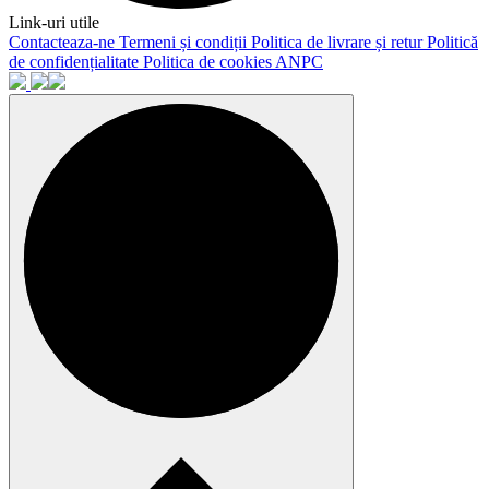
Link-uri utile
Contacteaza-ne
Termeni și condiții
Politica de livrare și retur
Politică
de confidențialitate
Politica de cookies
ANPC