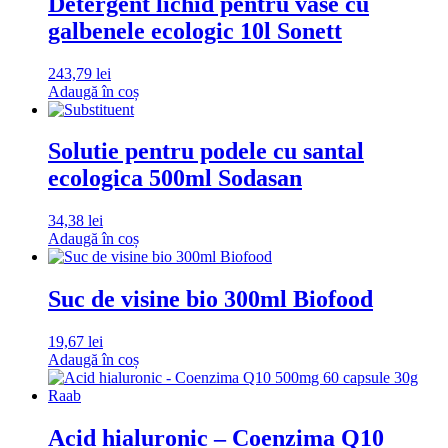
Detergent lichid pentru vase cu
galbenele ecologic 10l Sonett
243,79
lei
Adaugă în coș
Solutie pentru podele cu santal
ecologica 500ml Sodasan
34,38
lei
Adaugă în coș
Suc de visine bio 300ml Biofood
19,67
lei
Adaugă în coș
Acid hialuronic – Coenzima Q10