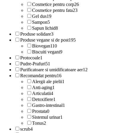
Cosmetice pentru corp
26
Cosmetice pentru fata
23
Gel dus
19
Sampon
5
Sapun lichid
8
Produse solidare
3
Produse vegane si de post
195
Biovegan
110
Biscuiti vegani
9
Protocoale
1
Pudre-Prafuri
51
Purificatoare si umidificatoare aer
12
Recomandat pentru
16
Alergii ale pielii
1
Anti-aging
1
Articulatii
4
Detoxifiere
1
Gastro-intestinal
1
Prostata
0
Sistemul urinar
1
Tonus
2
scrub
4