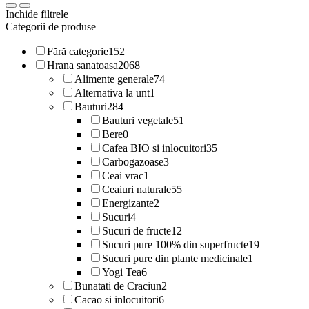
Inchide filtrele
Categorii de produse
Fără categorie
152
Hrana sanatoasa
2068
Alimente generale
74
Alternativa la unt
1
Bauturi
284
Bauturi vegetale
51
Bere
0
Cafea BIO si inlocuitori
35
Carbogazoase
3
Ceai vrac
1
Ceaiuri naturale
55
Energizante
2
Sucuri
4
Sucuri de fructe
12
Sucuri pure 100% din superfructe
19
Sucuri pure din plante medicinale
1
Yogi Tea
6
Bunatati de Craciun
2
Cacao si inlocuitori
6