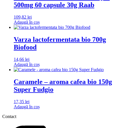
500mg 60 capsule 30g Raab
109,82
lei
Adaugă în coș
Varza lactofermentata bio 700g
Biofood
14,66
lei
Adaugă în coș
Caramele – aroma cafea bio 150g
Super Fudgio
17,35
lei
Adaugă în coș
Contact