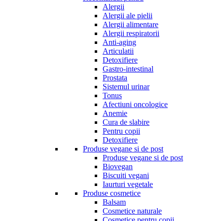
Alergii
Alergii ale pielii
Alergii alimentare
Alergii respiratorii
Anti-aging
Articulatii
Detoxifiere
Gastro-intestinal
Prostata
Sistemul urinar
Tonus
Afectiuni oncologice
Anemie
Cura de slabire
Pentru copii
Detoxifiere
Produse vegane si de post
Produse vegane si de post
Biovegan
Biscuiti vegani
Iaurturi vegetale
Produse cosmetice
Balsam
Cosmetice naturale
Cosmetice pentru copii