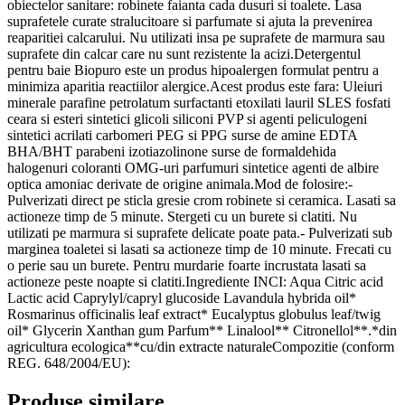
obiectelor sanitare: robinete faianta cada dusuri si toalete. Lasa
suprafetele curate stralucitoare si parfumate si ajuta la prevenirea
reaparitiei calcarului. Nu utilizati insa pe suprafete de marmura sau
suprafete din calcar care nu sunt rezistente la acizi.Detergentul
pentru baie Biopuro este un produs hipoalergen formulat pentru a
minimiza aparitia reactiilor alergice.Acest produs este fara: Uleiuri
minerale parafine petrolatum surfactanti etoxilati lauril SLES fosfati
ceara si esteri sintetici glicoli siliconi PVP si agenti peliculogeni
sintetici acrilati carbomeri PEG si PPG surse de amine EDTA
BHA/BHT parabeni izotiazolinone surse de formaldehida
halogenuri coloranti OMG-uri parfumuri sintetice agenti de albire
optica amoniac derivate de origine animala.Mod de folosire:-
Pulverizati direct pe sticla gresie crom robinete si ceramica. Lasati sa
actioneze timp de 5 minute. Stergeti cu un burete si clatiti. Nu
utilizati pe marmura si suprafete delicate poate pata.- Pulverizati sub
marginea toaletei si lasati sa actioneze timp de 10 minute. Frecati cu
o perie sau un burete. Pentru murdarie foarte incrustata lasati sa
actioneze peste noapte si clatiti.Ingrediente INCI: Aqua Citric acid
Lactic acid Caprylyl/capryl glucoside Lavandula hybrida oil*
Rosmarinus officinalis leaf extract* Eucalyptus globulus leaf/twig
oil* Glycerin Xanthan gum Parfum** Linalool** Citronellol**.*din
agricultura ecologica**cu/din extracte naturaleCompozitie (conform
REG. 648/2004/EU):
Produse similare