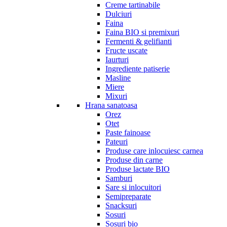
Creme tartinabile
Dulciuri
Faina
Faina BIO si premixuri
Fermenti & gelifianti
Fructe uscate
Iaurturi
Ingrediente patiserie
Masline
Miere
Mixuri
Hrana sanatoasa
Orez
Otet
Paste fainoase
Pateuri
Produse care inlocuiesc carnea
Produse din carne
Produse lactate BIO
Samburi
Sare si inlocuitori
Semipreparate
Snacksuri
Sosuri
Sosuri bio