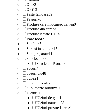
Orez
2
Otet
13
Paste fainoase
39
Pateuri
76
Produse care inlocuiesc carnea
0
Produse din carne
8
Produse lactate BIO
4
Raw food
2
Samburi
5
Sare si inlocuitori
15
Semipreparate
11
Snacksuri
90
Snacksuri Pronat
0
Sosuri
4
Sosuri bio
48
Supe
21
Superalimente
2
Suplimente nutritive
9
Uleiuri
30
Uleiuri de gatit
1
Uleiuri naturale
28
Uleiuri presate la rece
1