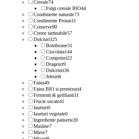
Cereale
74
Fulgi cereale BIO
44
Condimente naturale
73
Condimente Pronat
11
Conserve
90
Creme tartinabile
57
Dulciuri
325
Bomboane
31
Ciocolata
144
Compoturi
22
Drageuri
9
Dulceturi
36
Jeleuri
6
Faina
49
Faina BIO si premixuri
4
Fermenti & gelifianti
11
Fructe uscate
41
Iaurturi
0
Iaurturi vegetale
0
Ingrediente patiserie
20
Masline
7
Miere
7
Mixuri
9