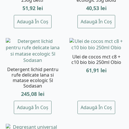
51,92
lei
40,53
lei
Adaugă În Coș
Adaugă În Coș
Ulei de cocos mct c8 +
c10 bio bio 250ml Obio
Detergent lichid pentru
61,91
lei
rufe delicate lana si
matase ecologic 5l
Sodasan
245,08
lei
Adaugă În Coș
Adaugă În Coș