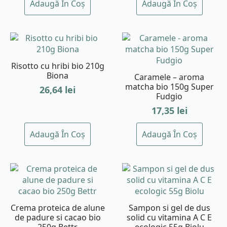
Adaugă În Coș
Adaugă În Coș
Risotto cu hribi bio 210g
Biona
Caramele – aroma
matcha bio 150g Super
26,64
lei
Fudgio
17,35
lei
Adaugă În Coș
Adaugă În Coș
Crema proteica de alune
Sampon si gel de dus
de padure si cacao bio
solid cu vitamina A C E
250g Bettr
ecologic 55g Biolu