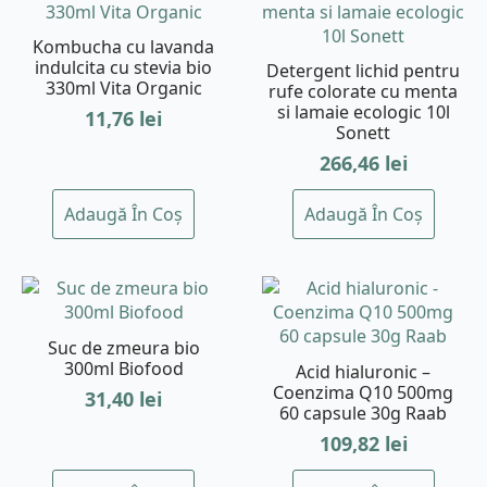
Kombucha cu lavanda
indulcita cu stevia bio
Detergent lichid pentru
330ml Vita Organic
rufe colorate cu menta
si lamaie ecologic 10l
11,76
lei
Sonett
266,46
lei
Adaugă În Coș
Adaugă În Coș
Suc de zmeura bio
300ml Biofood
Acid hialuronic –
Coenzima Q10 500mg
31,40
lei
60 capsule 30g Raab
109,82
lei