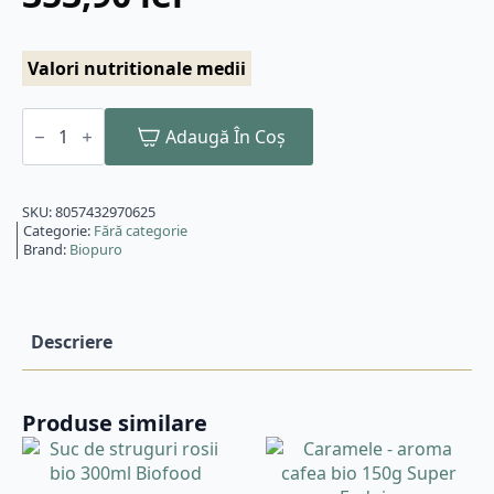
Valori nutritionale medii
Cantitate
Detergent
Adaugă În Coș
pentru
vase
hipoalergen
ecologic
SKU:
8057432970625
10l
Categorie:
Fără categorie
Biopuro
Brand:
Biopuro
Descriere
Produse similare