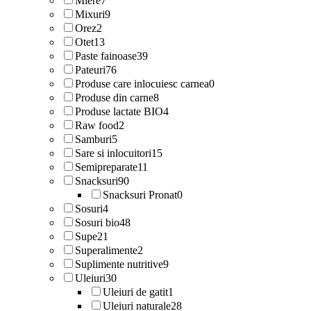
Miere
7
Mixuri
9
Orez
2
Otet
13
Paste fainoase
39
Pateuri
76
Produse care inlocuiesc carnea
0
Produse din carne
8
Produse lactate BIO
4
Raw food
2
Samburi
5
Sare si inlocuitori
15
Semipreparate
11
Snacksuri
90
Snacksuri Pronat
0
Sosuri
4
Sosuri bio
48
Supe
21
Superalimente
2
Suplimente nutritive
9
Uleiuri
30
Uleiuri de gatit
1
Uleiuri naturale
28