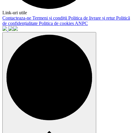
Link-uri utile
Contacteaza-ne
Termeni și condiții
Politica de livrare și retur
Politică
de confidențialitate
Politica de cookies
ANPC