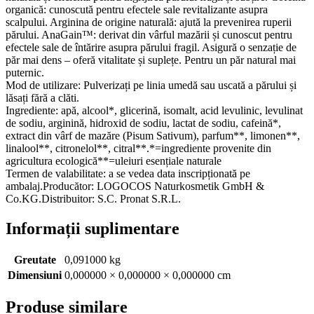
organică: cunoscută pentru efectele sale revitalizante asupra
scalpului. Arginina de origine naturală: ajută la prevenirea ruperii
părului. AnaGain™: derivat din vârful mazării și cunoscut pentru
efectele sale de întărire asupra părului fragil. Asigură o senzație de
păr mai dens – oferă vitalitate și suplețe. Pentru un păr natural mai
puternic.
Mod de utilizare: Pulverizați pe linia umedă sau uscată a părului și
lăsați fără a clăti.
Ingrediente: apă, alcool*, glicerină, isomalt, acid levulinic, levulinat
de sodiu, arginină, hidroxid de sodiu, lactat de sodiu, cafeină*,
extract din vârf de mazăre (Pisum Sativum), parfum**, limonen**,
linalool**, citronelol**, citral**.*=ingrediente provenite din
agricultura ecologică**=uleiuri esențiale naturale
Termen de valabilitate: a se vedea data inscripționată pe
ambalaj.Producător: LOGOCOS Naturkosmetik GmbH &
Co.KG.Distribuitor: S.C. Pronat S.R.L.
Informații suplimentare
Greutate
0,091000 kg
Dimensiuni
0,000000 × 0,000000 × 0,000000 cm
Produse similare