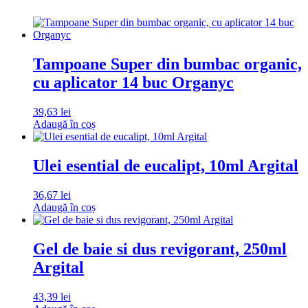
Tampoane Super din bumbac organic,
cu aplicator 14 buc Organyc
39,63
lei
Adaugă în coș
Ulei esential de eucalipt, 10ml Argital
36,67
lei
Adaugă în coș
Gel de baie si dus revigorant, 250ml
Argital
43,39
lei