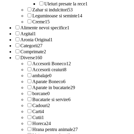
Uleiuri presate la rece
1
Zahar si indulcitori
53
Leguminoase si seminte
14
Creme
15
Alimente nevoi specifice
1
Argital
1
Aronia Original
1
Categorii
27
Comprimate
2
Diverse
160
Accesorii Boneco
12
Accesorii ceaiuri
8
ambalaje
0
Aparate Boneco
6
Aparate in bucatarie
29
borcane
0
Bucatarie si servire
6
Cadouri
2
Carti
4
Cutii
1
Horeca
24
Hrana pentru animale
27