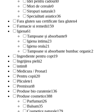
Idei pentru cadouri
0
Mori de cereale
0
Siropuri naturale
3
Specialitati asiatice
36
Fara gluten sau certificate fara gluten
4
Farmacie si remedii
159
Igiena
61
Tampoane și absorbante
9
Igiena intima
23
Igiena orala
21
Tampoane si absorbante bumbac organic
2
Ingrediente pentru copt
19
Ingrijirea pielii
2
intim
8
Medicura / Pronat
1
Pentru copii
20
Pliculete
1
Premixuri
8
Produse bio curatenie
136
Produse cosmetice
388
Parfumuri
26
Balsam
35
Cosmetice naturale
179