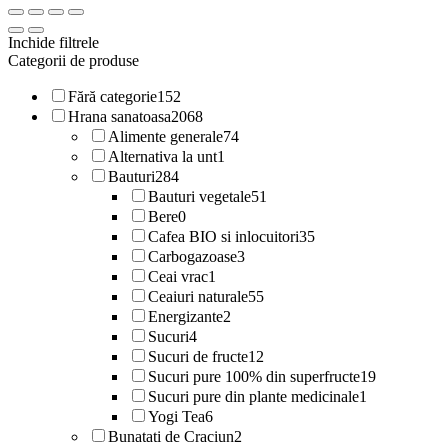
Inchide filtrele
Categorii de produse
Fără categorie
152
Hrana sanatoasa
2068
Alimente generale
74
Alternativa la unt
1
Bauturi
284
Bauturi vegetale
51
Bere
0
Cafea BIO si inlocuitori
35
Carbogazoase
3
Ceai vrac
1
Ceaiuri naturale
55
Energizante
2
Sucuri
4
Sucuri de fructe
12
Sucuri pure 100% din superfructe
19
Sucuri pure din plante medicinale
1
Yogi Tea
6
Bunatati de Craciun
2