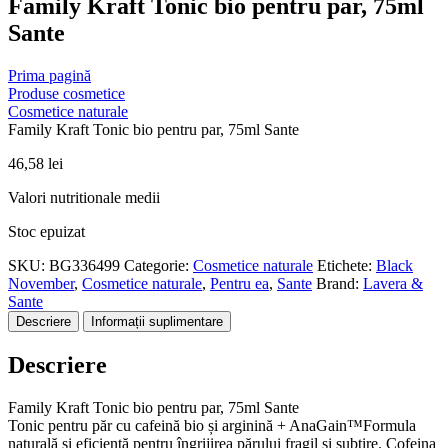
Family Kraft Tonic bio pentru par, 75ml
Sante
Prima pagină
Produse cosmetice
Cosmetice naturale
Family Kraft Tonic bio pentru par, 75ml Sante
46,58
lei
Valori nutritionale medii
Stoc epuizat
SKU:
BG336499
Categorie:
Cosmetice naturale
Etichete:
Black
November
,
Cosmetice naturale
,
Pentru ea
,
Sante
Brand:
Lavera &
Sante
Descriere
Informații suplimentare
Descriere
Family Kraft Tonic bio pentru par, 75ml Sante
Tonic pentru păr cu cafeină bio și arginină + AnaGain™Formula
naturală și eficientă pentru îngrijirea părului fragil și subțire. Cofeina