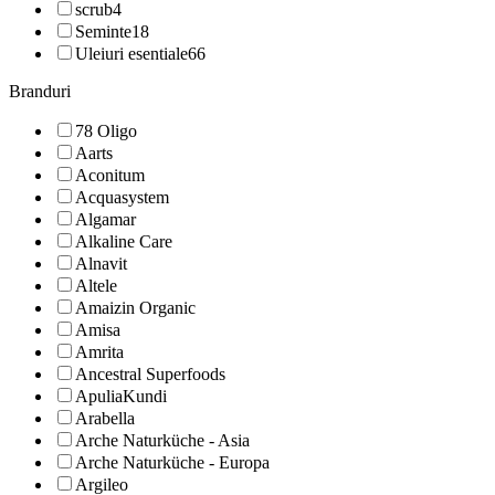
scrub
4
Seminte
18
Uleiuri esentiale
66
Branduri
78 Oligo
Aarts
Aconitum
Acquasystem
Algamar
Alkaline Care
Alnavit
Altele
Amaizin Organic
Amisa
Amrita
Ancestral Superfoods
ApuliaKundi
Arabella
Arche Naturküche - Asia
Arche Naturküche - Europa
Argileo