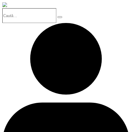
Caută…
Search