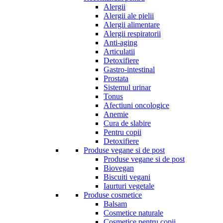
Alergii
Alergii ale pielii
Alergii alimentare
Alergii respiratorii
Anti-aging
Articulatii
Detoxifiere
Gastro-intestinal
Prostata
Sistemul urinar
Tonus
Afectiuni oncologice
Anemie
Cura de slabire
Pentru copii
Detoxifiere
Produse vegane si de post
Produse vegane si de post
Biovegan
Biscuiti vegani
Iaurturi vegetale
Produse cosmetice
Balsam
Cosmetice naturale
Cosmetice pentru copii