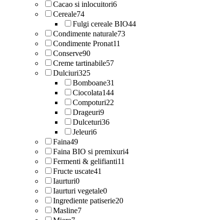
Cacao si inlocuitori
6
Cereale
74
Fulgi cereale BIO
44
Condimente naturale
73
Condimente Pronat
11
Conserve
90
Creme tartinabile
57
Dulciuri
325
Bomboane
31
Ciocolata
144
Compoturi
22
Drageuri
9
Dulceturi
36
Jeleuri
6
Faina
49
Faina BIO si premixuri
4
Fermenti & gelifianti
11
Fructe uscate
41
Iaurturi
0
Iaurturi vegetale
0
Ingrediente patiserie
20
Masline
7