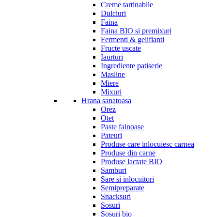
Creme tartinabile
Dulciuri
Faina
Faina BIO si premixuri
Fermenti & gelifianti
Fructe uscate
Iaurturi
Ingrediente patiserie
Masline
Miere
Mixuri
Hrana sanatoasa
Orez
Otet
Paste fainoase
Pateuri
Produse care inlocuiesc carnea
Produse din carne
Produse lactate BIO
Samburi
Sare si inlocuitori
Semipreparate
Snacksuri
Sosuri
Sosuri bio