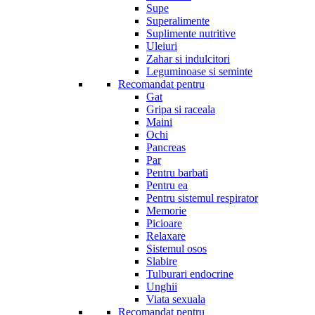
Supe
Superalimente
Suplimente nutritive
Uleiuri
Zahar si indulcitori
Leguminoase si seminte
Recomandat pentru
Gat
Gripa si raceala
Maini
Ochi
Pancreas
Par
Pentru barbati
Pentru ea
Pentru sistemul respirator
Memorie
Picioare
Relaxare
Sistemul osos
Slabire
Tulburari endocrine
Unghii
Viata sexuala
Recomandat pentru