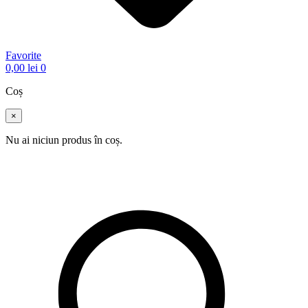
Favorite
0,00
lei
0
Coș
×
Nu ai niciun produs în coș.