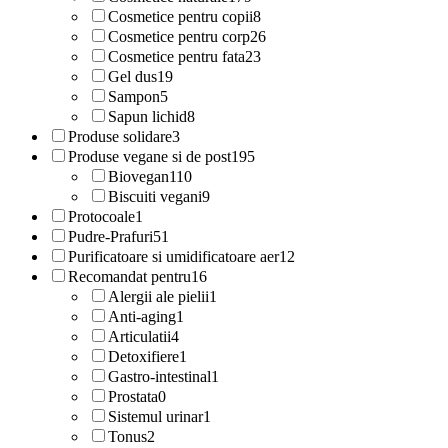
Cosmetice pentru copii
8
Cosmetice pentru corp
26
Cosmetice pentru fata
23
Gel dus
19
Sampon
5
Sapun lichid
8
Produse solidare
3
Produse vegane si de post
195
Biovegan
110
Biscuiti vegani
9
Protocoale
1
Pudre-Prafuri
51
Purificatoare si umidificatoare aer
12
Recomandat pentru
16
Alergii ale pielii
1
Anti-aging
1
Articulatii
4
Detoxifiere
1
Gastro-intestinal
1
Prostata
0
Sistemul urinar
1
Tonus
2