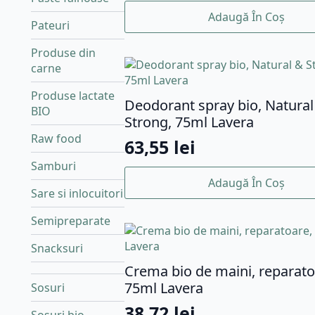
Adaugă În Coș
Pateuri
Produse din
carne
Produse lactate
Deodorant spray bio, Natural
BIO
Strong, 75ml Lavera
Raw food
63,55
lei
Samburi
Adaugă În Coș
Sare si inlocuitori
Semipreparate
Snacksuri
Crema bio de maini, reparato
75ml Lavera
Sosuri
38,72
lei