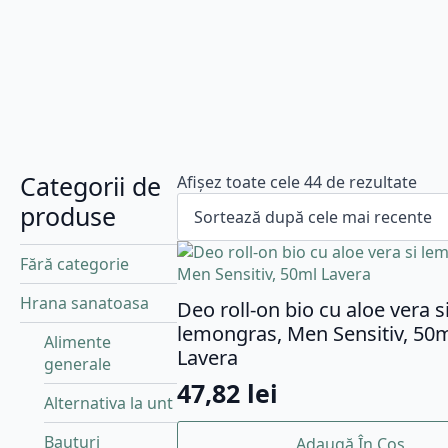
Categorii de
Sort
Afișez toate cele 44 de rezultate
dup
produse
cele
mai
Fără categorie
rec
Hrana sanatoasa
Deo roll-on bio cu aloe vera s
lemongras, Men Sensitiv, 50
Alimente
Lavera
generale
47,82
lei
Alternativa la unt
Bauturi
Adaugă În Coș