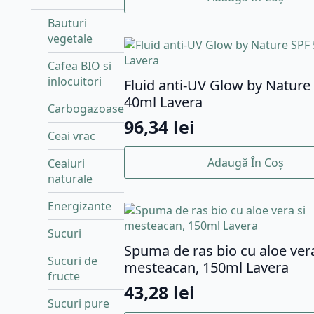
Bauturi
vegetale
Cafea BIO si
inlocuitori
Fluid anti-UV Glow by Nature 
40ml Lavera
Carbogazoase
96,34
lei
Ceai vrac
Adaugă În Coș
Ceaiuri
naturale
Energizante
Sucuri
Spuma de ras bio cu aloe vera
Sucuri de
mesteacan, 150ml Lavera
fructe
43,28
lei
Sucuri pure