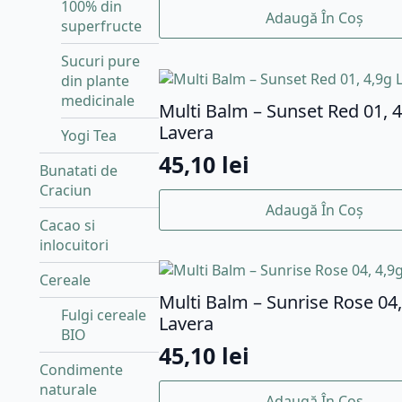
100% din
Adaugă În Coș
superfructe
Sucuri pure
din plante
medicinale
Multi Balm – Sunset Red 01, 4
Lavera
Yogi Tea
45,10
lei
Bunatati de
Craciun
Adaugă În Coș
Cacao si
inlocuitori
Cereale
Multi Balm – Sunrise Rose 04,
Fulgi cereale
Lavera
BIO
45,10
lei
Condimente
naturale
Adaugă În Coș