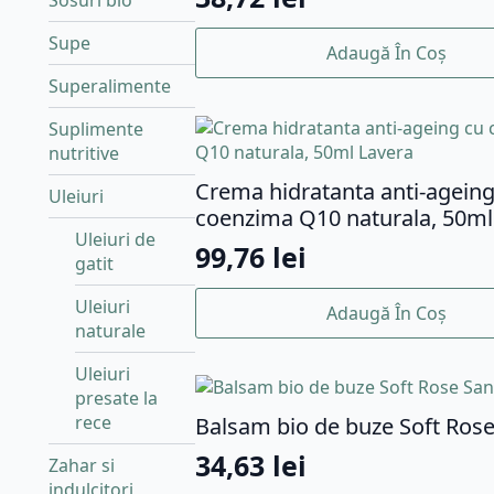
Sosuri bio
Supe
Adaugă În Coș
Superalimente
Suplimente
nutritive
Crema hidratanta anti-ageing
Uleiuri
coenzima Q10 naturala, 50ml
Uleiuri de
99,76
lei
gatit
Uleiuri
Adaugă În Coș
naturale
Uleiuri
presate la
rece
Balsam bio de buze Soft Rose
34,63
lei
Zahar si
indulcitori