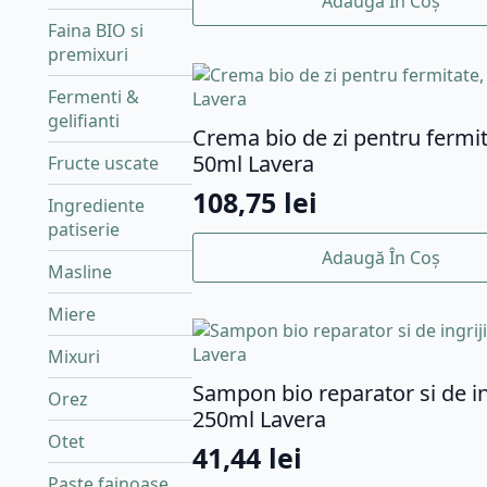
Adaugă În Coș
Faina BIO si
premixuri
Fermenti &
gelifianti
Crema bio de zi pentru fermit
50ml Lavera
Fructe uscate
108,75
lei
Ingrediente
patiserie
Adaugă În Coș
Masline
Miere
Mixuri
Sampon bio reparator si de ing
Orez
250ml Lavera
Otet
41,44
lei
Paste fainoase