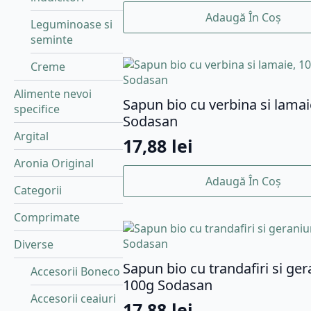
Adaugă În Coș
Leguminoase si
seminte
Creme
Alimente nevoi
Sapun bio cu verbina si lamai
specifice
Sodasan
Argital
17,88
lei
Aronia Original
Adaugă În Coș
Categorii
Comprimate
Diverse
Sapun bio cu trandafiri si ge
Accesorii Boneco
100g Sodasan
Accesorii ceaiuri
17,88
lei