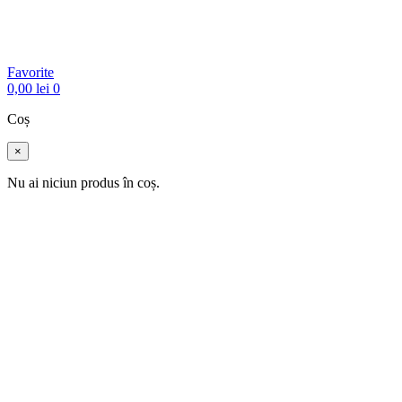
Favorite
0,00
lei
0
Coș
×
Nu ai niciun produs în coș.