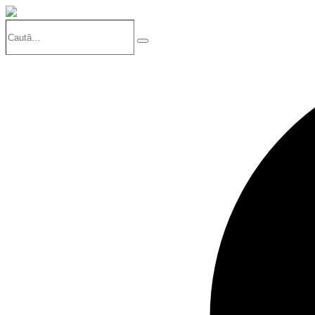
Caută…
Search