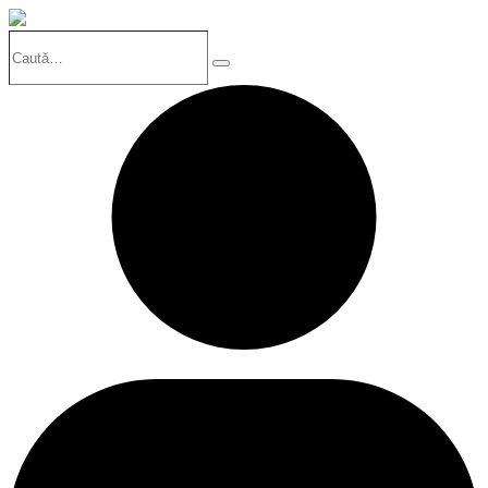
Caută…
Search