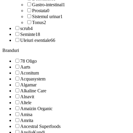
Gastro-intestinal
1
Prostata
0
Sistemul urinar
1
Tonus
2
scrub
4
Seminte
18
Uleiuri esentiale
66
Branduri
78 Oligo
Aarts
Aconitum
Acquasystem
Algamar
Alkaline Care
Alnavit
Altele
Amaizin Organic
Amisa
Amrita
Ancestral Superfoods
ApuliaKundi