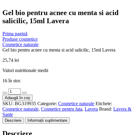
Gel bio pentru acnee cu menta si acid
salicilic, 15ml Lavera
Prima pagină
Produse cosmetice
Cosmetice naturale
Gel bio pentru acnee cu menta si acid salicilic, 15ml Lavera
25,74
lei
Valori nutritionale medii
16 în stoc
Cantitate
Gel
Adaugă în coș
bio
SKU:
BG319935
Categorie:
Cosmetice naturale
Etichete:
pentru
Cosmetice naturale
,
Cosmetice pentru fata
,
Lavera
Brand:
Lavera &
acnee
Sante
cu
Descriere
Informații suplimentare
menta
si
Descriere
acid