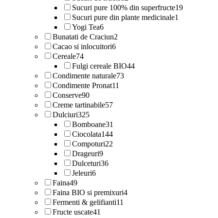
Sucuri pure 100% din superfructe
19
Sucuri pure din plante medicinale
1
Yogi Tea
6
Bunatati de Craciun
2
Cacao si inlocuitori
6
Cereale
74
Fulgi cereale BIO
44
Condimente naturale
73
Condimente Pronat
11
Conserve
90
Creme tartinabile
57
Dulciuri
325
Bomboane
31
Ciocolata
144
Compoturi
22
Drageuri
9
Dulceturi
36
Jeleuri
6
Faina
49
Faina BIO si premixuri
4
Fermenti & gelifianti
11
Fructe uscate
41