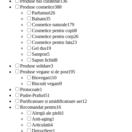
Produse bio curatenie
136
Produse cosmetice
388
Parfumuri
26
Balsam
35
Cosmetice naturale
179
Cosmetice pentru copii
8
Cosmetice pentru corp
26
Cosmetice pentru fata
23
Gel dus
19
Sampon
5
Sapun lichid
8
Produse solidare
3
Produse vegane si de post
195
Biovegan
110
Biscuiti vegani
9
Protocoale
1
Pudre-Prafuri
51
Purificatoare si umidificatoare aer
12
Recomandat pentru
16
Alergii ale pielii
1
Anti-aging
1
Articulatii
4
Detoxifiere
1