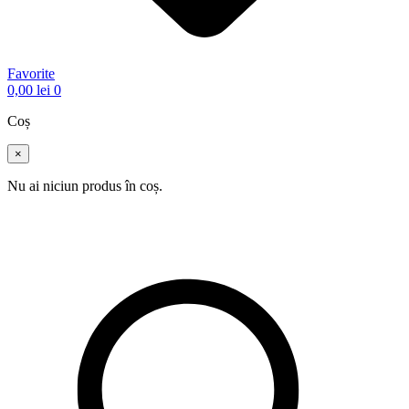
Favorite
0,00
lei
0
Coș
×
Nu ai niciun produs în coș.