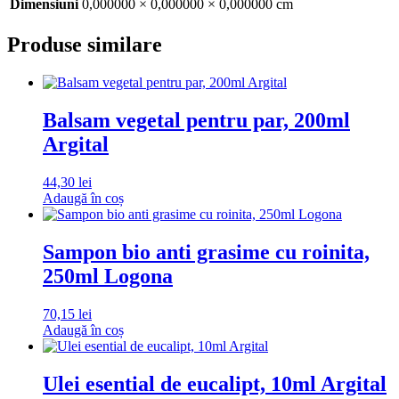
Dimensiuni
0,000000 × 0,000000 × 0,000000 cm
Produse similare
Balsam vegetal pentru par, 200ml
Argital
44,30
lei
Adaugă în coș
Sampon bio anti grasime cu roinita,
250ml Logona
70,15
lei
Adaugă în coș
Ulei esential de eucalipt, 10ml Argital