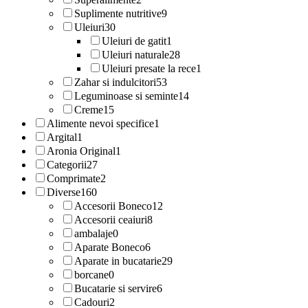
Suplimente nutritive
9
Uleiuri
30
Uleiuri de gatit
1
Uleiuri naturale
28
Uleiuri presate la rece
1
Zahar si indulcitori
53
Leguminoase si seminte
14
Creme
15
Alimente nevoi specifice
1
Argital
1
Aronia Original
1
Categorii
27
Comprimate
2
Diverse
160
Accesorii Boneco
12
Accesorii ceaiuri
8
ambalaje
0
Aparate Boneco
6
Aparate in bucatarie
29
borcane
0
Bucatarie si servire
6
Cadouri
2