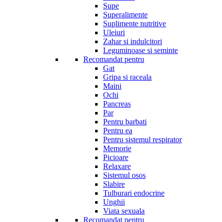
Supe
Superalimente
Suplimente nutritive
Uleiuri
Zahar si indulcitori
Leguminoase si seminte
Recomandat pentru
Gat
Gripa si raceala
Maini
Ochi
Pancreas
Par
Pentru barbati
Pentru ea
Pentru sistemul respirator
Memorie
Picioare
Relaxare
Sistemul osos
Slabire
Tulburari endocrine
Unghii
Viata sexuala
Recomandat pentru