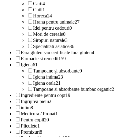
Carti
4
Cutii
1
Horeca
24
Hrana pentru animale
27
Idei pentru cadouri
0
Mori de cereale
0
Siropuri naturale
3
Specialitati asiatice
36
Fara gluten sau certificate fara gluten
4
Farmacie si remedii
159
Igiena
61
Tampoane și absorbante
9
Igiena intima
23
Igiena orala
21
Tampoane si absorbante bumbac organic
2
Ingrediente pentru copt
19
Ingrijirea pielii
2
intim
8
Medicura / Pronat
1
Pentru copii
20
Pliculete
1
Premixuri
8