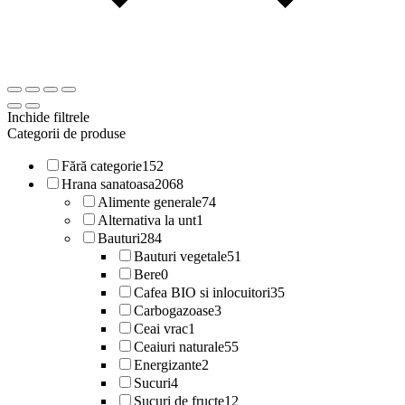
Inchide filtrele
Categorii de produse
Fără categorie
152
Hrana sanatoasa
2068
Alimente generale
74
Alternativa la unt
1
Bauturi
284
Bauturi vegetale
51
Bere
0
Cafea BIO si inlocuitori
35
Carbogazoase
3
Ceai vrac
1
Ceaiuri naturale
55
Energizante
2
Sucuri
4
Sucuri de fructe
12