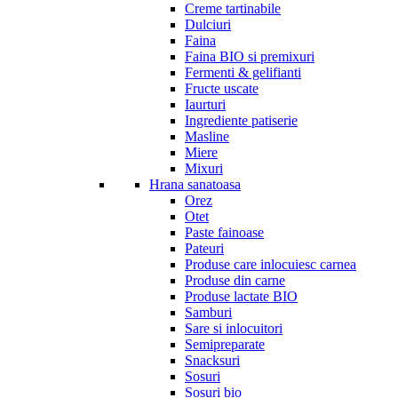
Creme tartinabile
Dulciuri
Faina
Faina BIO si premixuri
Fermenti & gelifianti
Fructe uscate
Iaurturi
Ingrediente patiserie
Masline
Miere
Mixuri
Hrana sanatoasa
Orez
Otet
Paste fainoase
Pateuri
Produse care inlocuiesc carnea
Produse din carne
Produse lactate BIO
Samburi
Sare si inlocuitori
Semipreparate
Snacksuri
Sosuri
Sosuri bio