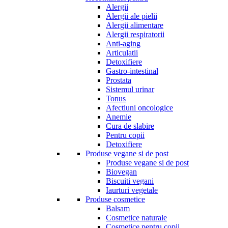
Alergii
Alergii ale pielii
Alergii alimentare
Alergii respiratorii
Anti-aging
Articulatii
Detoxifiere
Gastro-intestinal
Prostata
Sistemul urinar
Tonus
Afectiuni oncologice
Anemie
Cura de slabire
Pentru copii
Detoxifiere
Produse vegane si de post
Produse vegane si de post
Biovegan
Biscuiti vegani
Iaurturi vegetale
Produse cosmetice
Balsam
Cosmetice naturale
Cosmetice pentru copii