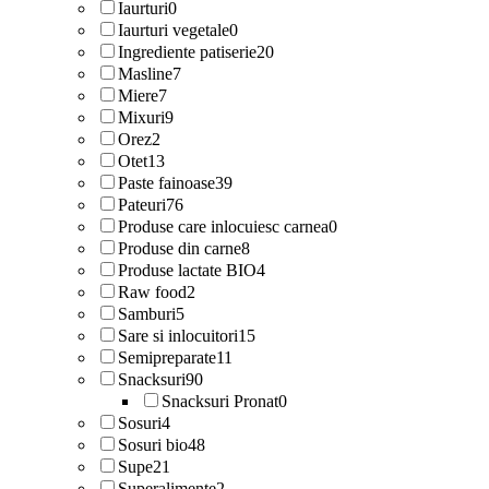
Iaurturi
0
Iaurturi vegetale
0
Ingrediente patiserie
20
Masline
7
Miere
7
Mixuri
9
Orez
2
Otet
13
Paste fainoase
39
Pateuri
76
Produse care inlocuiesc carnea
0
Produse din carne
8
Produse lactate BIO
4
Raw food
2
Samburi
5
Sare si inlocuitori
15
Semipreparate
11
Snacksuri
90
Snacksuri Pronat
0
Sosuri
4
Sosuri bio
48
Supe
21
Superalimente
2