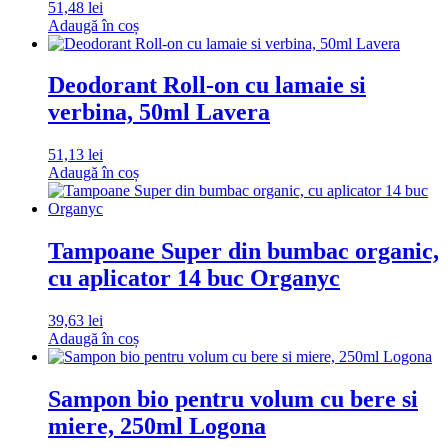
51,48
lei
Adaugă în coș
Deodorant Roll-on cu lamaie si
verbina, 50ml Lavera
51,13
lei
Adaugă în coș
Tampoane Super din bumbac organic,
cu aplicator 14 buc Organyc
39,63
lei
Adaugă în coș
Sampon bio pentru volum cu bere si
miere, 250ml Logona