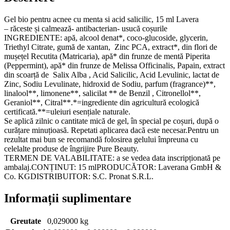
salicilic,
15ml
Gel bio pentru acnee cu menta si acid salicilic, 15 ml Lavera
Lavera
– răceste și calmează- antibacterian- usucă coșurile
INGREDIENTE: apă, alcool denat*, coco-glucoside, glycerin,
Triethyl Citrate, gumă de xantan, Zinc PCA, extract*, din flori de
mușețel Recutita (Matricaria), apă* din frunze de mentă Piperita
(Peppermint), apă* din frunze de Melissa Officinalis, Papain, extract
din scoarță de Salix Alba , Acid Salicilic, Acid Levulinic, lactat de
Zinc, Sodiu Levulinate, hidroxid de Sodiu, parfum (fragrance)**,
linalool**, limonene**, salicilat ** de Benzil , Citronellol**,
Geraniol**, Citral**.*=ingrediente din agricultură ecologică
certificată.**=uleiuri esențiale naturale.
Se aplică zilnic o cantitate mică de gel, în special pe coșuri, după o
curățare minuțioasă. Repetati aplicarea dacă este necesar.Pentru un
rezultat mai bun se recomandă folosirea gelului împreuna cu
celelalte produse de îngrijire Pure Beauty.
TERMEN DE VALABILITATE: a se vedea data inscripționată pe
ambalaj.CONȚINUT: 15 mlPRODUCĂTOR: Laverana GmbH &
Co. KGDISTRIBUITOR: S.C. Pronat S.R.L.
Informații suplimentare
Greutate
0,029000 kg