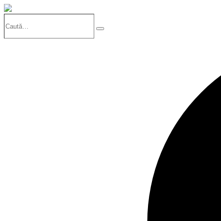
Caută…
Search