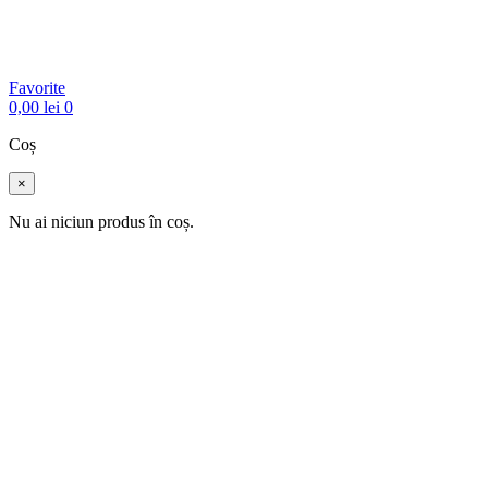
Favorite
0,00
lei
0
Coș
×
Nu ai niciun produs în coș.