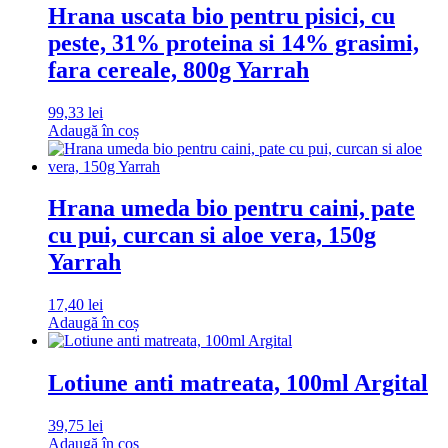
Hrana uscata bio pentru pisici, cu
peste, 31% proteina si 14% grasimi,
fara cereale, 800g Yarrah
99,33
lei
Adaugă în coș
Hrana umeda bio pentru caini, pate
cu pui, curcan si aloe vera, 150g
Yarrah
17,40
lei
Adaugă în coș
Lotiune anti matreata, 100ml Argital
39,75
lei
Adaugă în coș