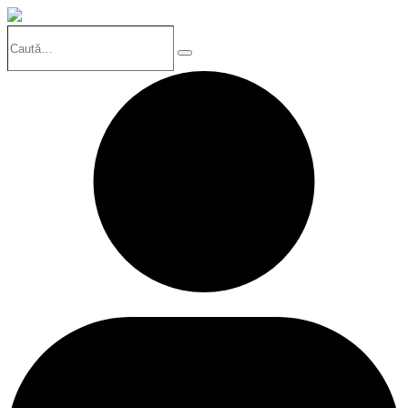
Caută…
Search