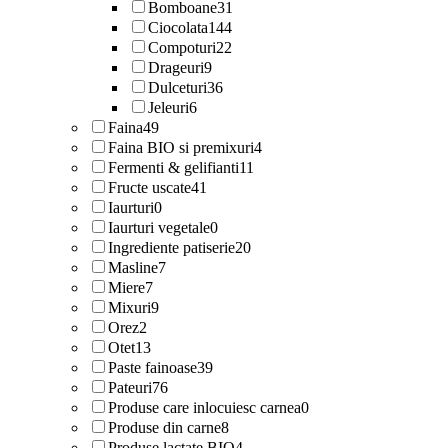
Bomboane
31
Ciocolata
144
Compoturi
22
Drageuri
9
Dulceturi
36
Jeleuri
6
Faina
49
Faina BIO si premixuri
4
Fermenti & gelifianti
11
Fructe uscate
41
Iaurturi
0
Iaurturi vegetale
0
Ingrediente patiserie
20
Masline
7
Miere
7
Mixuri
9
Orez
2
Otet
13
Paste fainoase
39
Pateuri
76
Produse care inlocuiesc carnea
0
Produse din carne
8
Produse lactate BIO
4