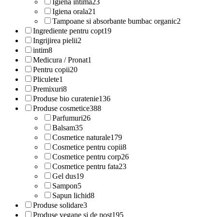
Igiena intima
23
Igiena orala
21
Tampoane si absorbante bumbac organic
2
Ingrediente pentru copt
19
Ingrijirea pielii
2
intim
8
Medicura / Pronat
1
Pentru copii
20
Pliculete
1
Premixuri
8
Produse bio curatenie
136
Produse cosmetice
388
Parfumuri
26
Balsam
35
Cosmetice naturale
179
Cosmetice pentru copii
8
Cosmetice pentru corp
26
Cosmetice pentru fata
23
Gel dus
19
Sampon
5
Sapun lichid
8
Produse solidare
3
Produse vegane si de post
195