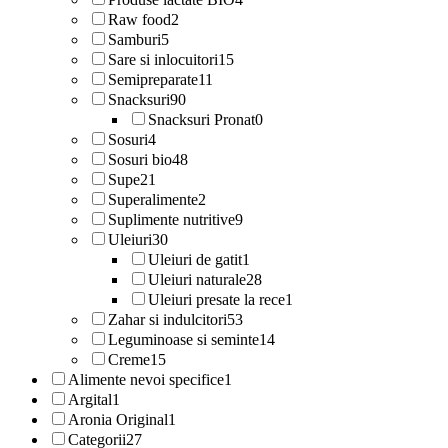
Raw food
2
Samburi
5
Sare si inlocuitori
15
Semipreparate
11
Snacksuri
90
Snacksuri Pronat
0
Sosuri
4
Sosuri bio
48
Supe
21
Superalimente
2
Suplimente nutritive
9
Uleiuri
30
Uleiuri de gatit
1
Uleiuri naturale
28
Uleiuri presate la rece
1
Zahar si indulcitori
53
Leguminoase si seminte
14
Creme
15
Alimente nevoi specifice
1
Argital
1
Aronia Original
1
Categorii
27