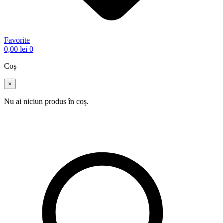
Favorite
0,00
lei
0
Coș
×
Nu ai niciun produs în coș.