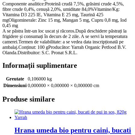
Componente analitice:Proteină crudă 7,5%, grăsimi crude 4,5%,
fibre crude 0,4%, cenușă 2,0%, umiditate 84,0%Vitamine/Kg:
Vitamina D3 225 IE, Vitamina E 25 mg, Taurină 425
mgOligominerale: Zinc 15 mg, Mangan 5 mg, Cupru 0,8 mg, Iod
0,45 mg
A se păstra într-un loc uscat și răcoros.După deschidere păstrați la
frigidere și consumați în decurs de 2 zile. A se servi la temperatura
camerei.Termen de valabilitate: a se vedea data inscripționată pe
ambalaj.Conținut: 100 gProducător: Yarrah Organic Petfood B.V.
Olanda.Distribuitor: S.C. Pronat S.R.L.
Informații suplimentare
Greutate
0,106000 kg
Dimensiuni
0,000000 × 0,000000 × 0,000000 cm
Produse similare
Hrana umeda bio pentru caini, bucati