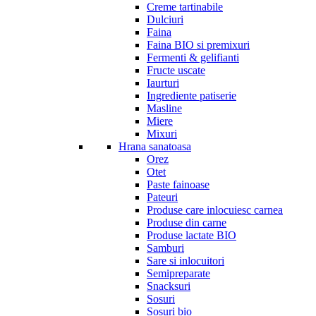
Creme tartinabile
Dulciuri
Faina
Faina BIO si premixuri
Fermenti & gelifianti
Fructe uscate
Iaurturi
Ingrediente patiserie
Masline
Miere
Mixuri
Hrana sanatoasa
Orez
Otet
Paste fainoase
Pateuri
Produse care inlocuiesc carnea
Produse din carne
Produse lactate BIO
Samburi
Sare si inlocuitori
Semipreparate
Snacksuri
Sosuri
Sosuri bio