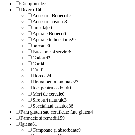
Comprimate
2
Diverse
160
Accesorii Boneco
12
Accesorii ceaiuri
8
ambalaje
0
Aparate Boneco
6
Aparate in bucatarie
29
borcane
0
Bucatarie si servire
6
Cadouri
2
Carti
4
Cutii
1
Horeca
24
Hrana pentru animale
27
Idei pentru cadouri
0
Mori de cereale
0
Siropuri naturale
3
Specialitati asiatice
36
Fara gluten sau certificate fara gluten
4
Farmacie si remedii
159
Igiena
61
Tampoane și absorbante
9