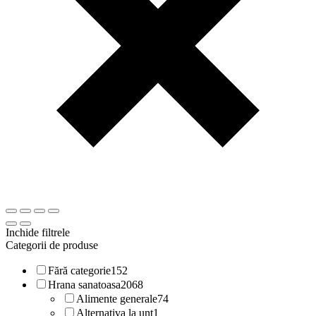
Inchide filtrele
Categorii de produse
Fără categorie
152
Hrana sanatoasa
2068
Alimente generale
74
Alternativa la unt
1