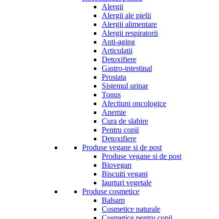
Alergii
Alergii ale pielii
Alergii alimentare
Alergii respiratorii
Anti-aging
Articulatii
Detoxifiere
Gastro-intestinal
Prostata
Sistemul urinar
Tonus
Afectiuni oncologice
Anemie
Cura de slabire
Pentru copii
Detoxifiere
Produse vegane si de post
Produse vegane si de post
Biovegan
Biscuiti vegani
Iaurturi vegetale
Produse cosmetice
Balsam
Cosmetice naturale
Cosmetice pentru copii