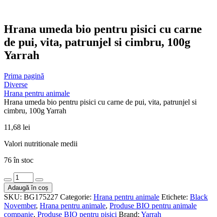
Hrana umeda bio pentru pisici cu carne
de pui, vita, patrunjel si cimbru, 100g
Yarrah
Prima pagină
Diverse
Hrana pentru animale
Hrana umeda bio pentru pisici cu carne de pui, vita, patrunjel si
cimbru, 100g Yarrah
11,68
lei
Valori nutritionale medii
76 în stoc
Cantitate
Hrana
Adaugă în coș
umeda
SKU:
BG175227
Categorie:
Hrana pentru animale
Etichete:
Black
bio
November
,
Hrana pentru animale
,
Produse BIO pentru animale
pentru
companie
,
Produse BIO pentru pisici
Brand:
Yarrah