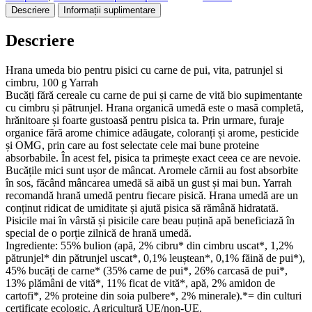
pisici
Descriere
Informații suplimentare
cu
carne
Descriere
de
pui,
vita,
Hrana umeda bio pentru pisici cu carne de pui, vita, patrunjel si
patrunjel
cimbru, 100 g Yarrah
si
Bucăți fără cereale cu carne de pui și carne de vită bio supimentante
cimbru,
cu cimbru și pătrunjel. Hrana organică umedă este o masă completă,
100g
hrănitoare și foarte gustoasă pentru pisica ta. Prin urmare, furaje
Yarrah
organice fără arome chimice adăugate, coloranți și arome, pesticide
și OMG, prin care au fost selectate cele mai bune proteine
absorbabile. În acest fel, pisica ta primește exact ceea ce are nevoie.
Bucățile mici sunt ușor de mâncat. Aromele cărnii au fost absorbite
în sos, făcând mâncarea umedă să aibă un gust și mai bun. Yarrah
recomandă hrană umedă pentru fiecare pisică. Hrana umedă are un
conținut ridicat de umiditate și ajută pisica să rămână hidratată.
Pisicile mai în vârstă și pisicile care beau puțină apă beneficiază în
special de o porție zilnică de hrană umedă.
Ingrediente: 55% bulion (apă, 2% cibru* din cimbru uscat*, 1,2%
pătrunjel* din pătrunjel uscat*, 0,1% leuștean*, 0,1% făină de pui*),
45% bucăți de carne* (35% carne de pui*, 26% carcasă de pui*,
13% plămâni de vită*, 11% ficat de vită*, apă, 2% amidon de
cartofi*, 2% proteine din soia pulbere*, 2% minerale).*= din culturi
certificate ecologic. Agricultură UE/non-UE.