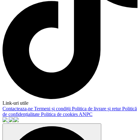
Link-uri utile
Contacteaza-ne
Termeni și condiții
Politica de livrare și retur
Politică
de confidențialitate
Politica de cookies
ANPC