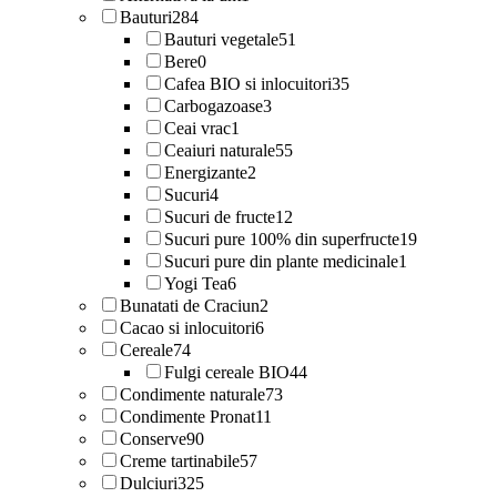
Bauturi
284
Bauturi vegetale
51
Bere
0
Cafea BIO si inlocuitori
35
Carbogazoase
3
Ceai vrac
1
Ceaiuri naturale
55
Energizante
2
Sucuri
4
Sucuri de fructe
12
Sucuri pure 100% din superfructe
19
Sucuri pure din plante medicinale
1
Yogi Tea
6
Bunatati de Craciun
2
Cacao si inlocuitori
6
Cereale
74
Fulgi cereale BIO
44
Condimente naturale
73
Condimente Pronat
11
Conserve
90
Creme tartinabile
57
Dulciuri
325