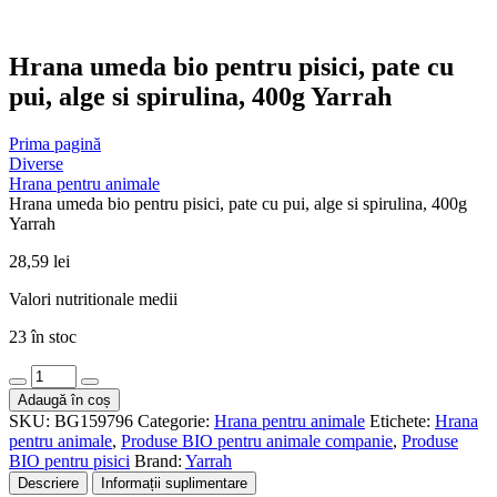
Hrana umeda bio pentru pisici, pate cu
pui, alge si spirulina, 400g Yarrah
Prima pagină
Diverse
Hrana pentru animale
Hrana umeda bio pentru pisici, pate cu pui, alge si spirulina, 400g
Yarrah
28,59
lei
Valori nutritionale medii
23 în stoc
Cantitate
Hrana
Adaugă în coș
umeda
SKU:
BG159796
Categorie:
Hrana pentru animale
Etichete:
Hrana
bio
pentru animale
,
Produse BIO pentru animale companie
,
Produse
pentru
BIO pentru pisici
Brand:
Yarrah
pisici,
Descriere
Informații suplimentare
pate