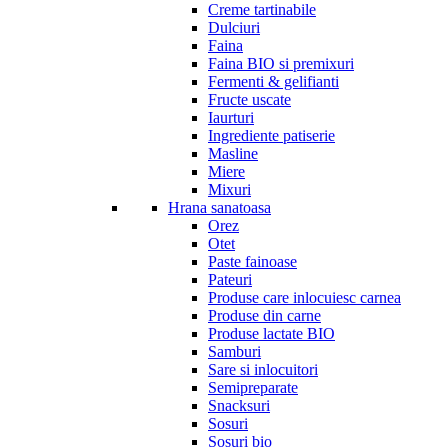
Creme tartinabile
Dulciuri
Faina
Faina BIO si premixuri
Fermenti & gelifianti
Fructe uscate
Iaurturi
Ingrediente patiserie
Masline
Miere
Mixuri
Hrana sanatoasa
Orez
Otet
Paste fainoase
Pateuri
Produse care inlocuiesc carnea
Produse din carne
Produse lactate BIO
Samburi
Sare si inlocuitori
Semipreparate
Snacksuri
Sosuri
Sosuri bio