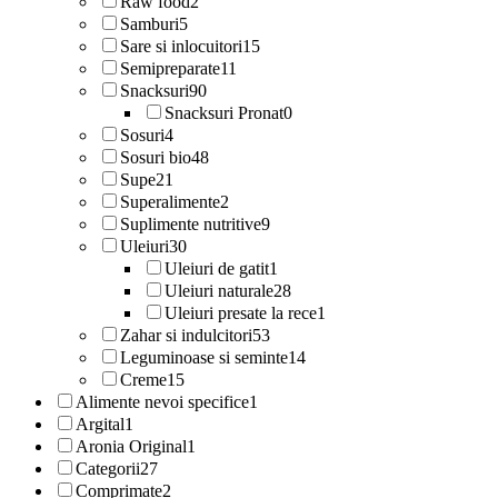
Raw food
2
Samburi
5
Sare si inlocuitori
15
Semipreparate
11
Snacksuri
90
Snacksuri Pronat
0
Sosuri
4
Sosuri bio
48
Supe
21
Superalimente
2
Suplimente nutritive
9
Uleiuri
30
Uleiuri de gatit
1
Uleiuri naturale
28
Uleiuri presate la rece
1
Zahar si indulcitori
53
Leguminoase si seminte
14
Creme
15
Alimente nevoi specifice
1
Argital
1
Aronia Original
1
Categorii
27
Comprimate
2