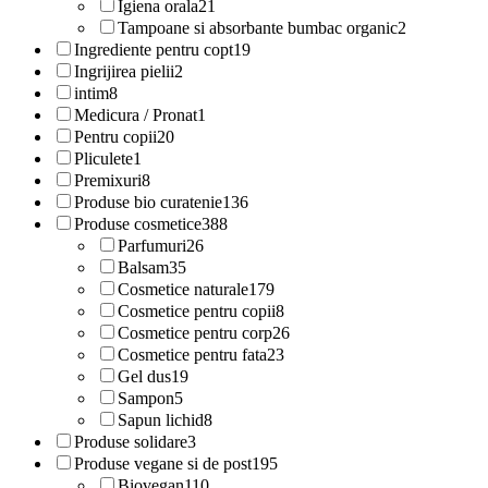
Igiena orala
21
Tampoane si absorbante bumbac organic
2
Ingrediente pentru copt
19
Ingrijirea pielii
2
intim
8
Medicura / Pronat
1
Pentru copii
20
Pliculete
1
Premixuri
8
Produse bio curatenie
136
Produse cosmetice
388
Parfumuri
26
Balsam
35
Cosmetice naturale
179
Cosmetice pentru copii
8
Cosmetice pentru corp
26
Cosmetice pentru fata
23
Gel dus
19
Sampon
5
Sapun lichid
8
Produse solidare
3
Produse vegane si de post
195
Biovegan
110