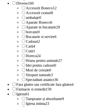
Diverse
160
Accesorii Boneco
12
Accesorii ceaiuri
8
ambalaje
0
Aparate Boneco
6
Aparate in bucatarie
29
borcane
0
Bucatarie si servire
6
Cadouri
2
Carti
4
Cutii
1
Horeca
24
Hrana pentru animale
27
Idei pentru cadouri
0
Mori de cereale
0
Siropuri naturale
3
Specialitati asiatice
36
Fara gluten sau certificate fara gluten
4
Farmacie si remedii
159
Igiena
61
Tampoane și absorbante
9
Igiena intima
23