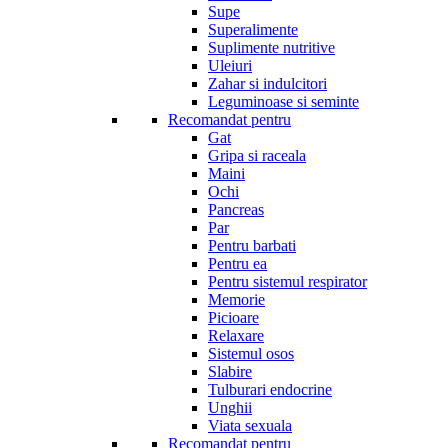
Supe
Superalimente
Suplimente nutritive
Uleiuri
Zahar si indulcitori
Leguminoase si seminte
Recomandat pentru
Gat
Gripa si raceala
Maini
Ochi
Pancreas
Par
Pentru barbati
Pentru ea
Pentru sistemul respirator
Memorie
Picioare
Relaxare
Sistemul osos
Slabire
Tulburari endocrine
Unghii
Viata sexuala
Recomandat pentru