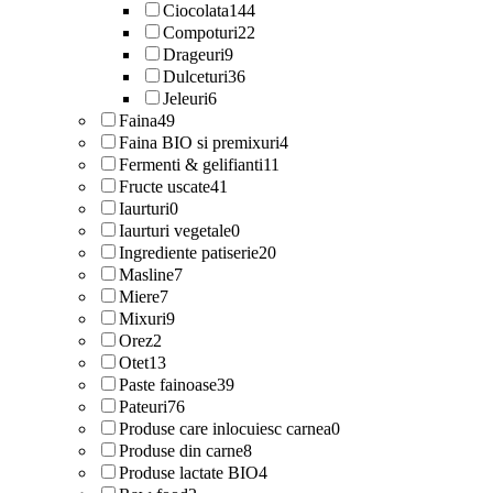
Ciocolata
144
Compoturi
22
Drageuri
9
Dulceturi
36
Jeleuri
6
Faina
49
Faina BIO si premixuri
4
Fermenti & gelifianti
11
Fructe uscate
41
Iaurturi
0
Iaurturi vegetale
0
Ingrediente patiserie
20
Masline
7
Miere
7
Mixuri
9
Orez
2
Otet
13
Paste fainoase
39
Pateuri
76
Produse care inlocuiesc carnea
0
Produse din carne
8
Produse lactate BIO
4