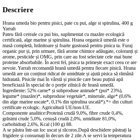
cu
Descriere
pui,
alge
si
Hrana umeda bio pentru pisici, pate cu pui, alge si spirulina, 400 g
spirulina,
Yarrah
400g
Pateu fără cereale cu pui bio, suplimentat cu mazăre ecologică
Yarrah
certificată, alge marine și spirulina. Hrana organică umedă este o
masă completă, hrănitoare și foarte gustoasă pentru pisica ta. Furaj
organic pur și, prin urmare, fără arome chimice adăugate, coloranți și
arome, pesticide și OMG, prin care au fost selectate cele mai bune
proteine absorbabile. În acest fel, pisica ta primește exact ceea ce are
nevoie. Yarrah recomandă hrană umedă pentru fiecare pisică. Hrana
umedă are un conținut ridicat de umiditate și ajută pisica să rămână
hidratată. Pisicile mai în vârstă și pisicile care beau puțină apă
beneficiază în special de o porție zilnică de hrană umedă.
Ingrediente: 52% carne* și subproduse animale* (pui* 23%),
legume* (mazăre)*, subproduse vegetale*, minerale, alge* (0,6%
din alge marine uscate*, 0,1% din spirulina uscată*).*= din culturi
certificate ecologic. Agricultură UE/non-UE.
Componente analitice:Proteină crudă 9,0%, fibre crude 0,4%,
grăsimi crude 5,0%, cenușă crudă 2,0%, umiditate 81,0%,
carbohidrați 2,6%, Kcal (100 g) 88.
A se păstra într-un loc uscat și răcoros.După deschidere păstrați la
frigidere și consumați în decurs de 2 zile.A se servi la temperatura