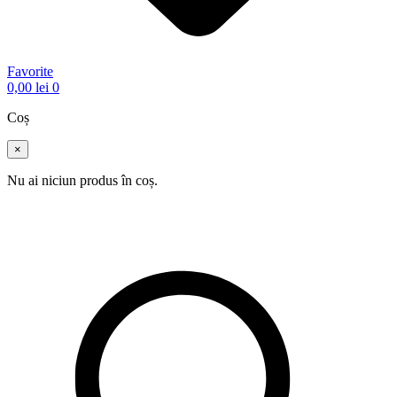
Favorite
0,00
lei
0
Coș
×
Nu ai niciun produs în coș.