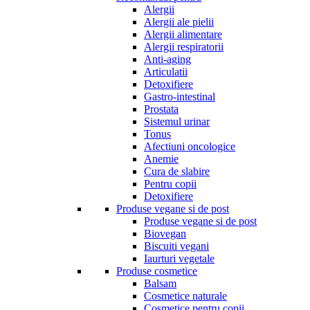
Alergii
Alergii ale pielii
Alergii alimentare
Alergii respiratorii
Anti-aging
Articulatii
Detoxifiere
Gastro-intestinal
Prostata
Sistemul urinar
Tonus
Afectiuni oncologice
Anemie
Cura de slabire
Pentru copii
Detoxifiere
Produse vegane si de post
Produse vegane si de post
Biovegan
Biscuiti vegani
Iaurturi vegetale
Produse cosmetice
Balsam
Cosmetice naturale
Cosmetice pentru copii