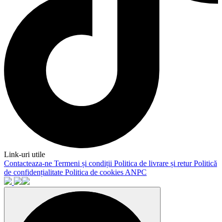
Link-uri utile
Contacteaza-ne
Termeni și condiții
Politica de livrare și retur
Politică
de confidențialitate
Politica de cookies
ANPC