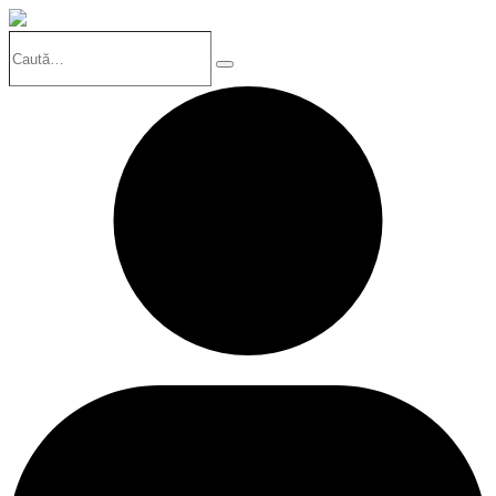
Caută…
Search