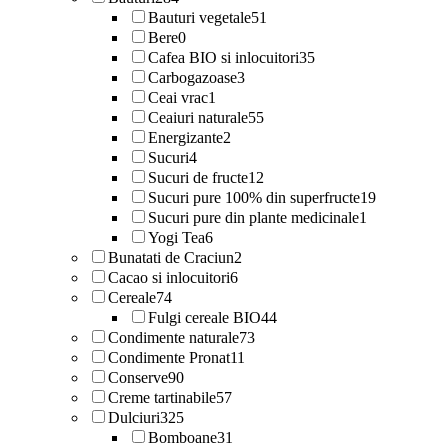
Bauturi vegetale
51
Bere
0
Cafea BIO si inlocuitori
35
Carbogazoase
3
Ceai vrac
1
Ceaiuri naturale
55
Energizante
2
Sucuri
4
Sucuri de fructe
12
Sucuri pure 100% din superfructe
19
Sucuri pure din plante medicinale
1
Yogi Tea
6
Bunatati de Craciun
2
Cacao si inlocuitori
6
Cereale
74
Fulgi cereale BIO
44
Condimente naturale
73
Condimente Pronat
11
Conserve
90
Creme tartinabile
57
Dulciuri
325
Bomboane
31