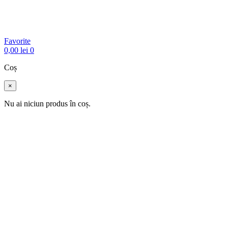
Favorite
0,00
lei
0
Coș
×
Nu ai niciun produs în coș.