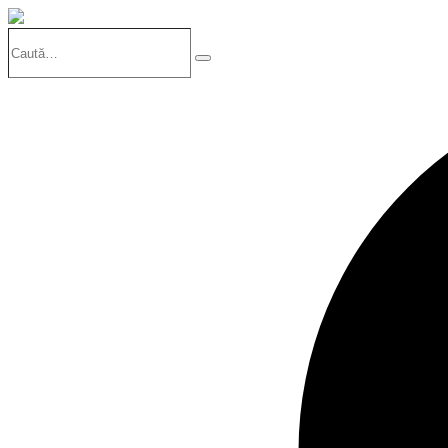
Caută…
Search