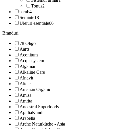
Sistemul urinar
1
Tonus
2
scrub
4
Seminte
18
Uleiuri esentiale
66
Branduri
78 Oligo
Aarts
Aconitum
Acquasystem
Algamar
Alkaline Care
Alnavit
Altele
Amaizin Organic
Amisa
Amrita
Ancestral Superfoods
ApuliaKundi
Arabella
Arche Naturküche - Asia