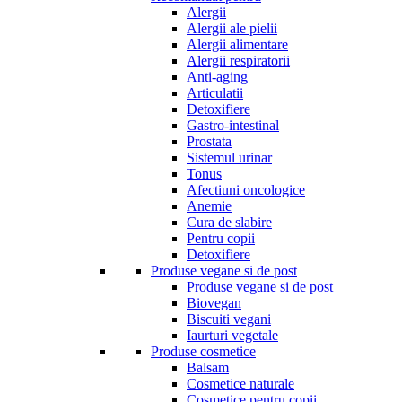
Alergii
Alergii ale pielii
Alergii alimentare
Alergii respiratorii
Anti-aging
Articulatii
Detoxifiere
Gastro-intestinal
Prostata
Sistemul urinar
Tonus
Afectiuni oncologice
Anemie
Cura de slabire
Pentru copii
Detoxifiere
Produse vegane si de post
Produse vegane si de post
Biovegan
Biscuiti vegani
Iaurturi vegetale
Produse cosmetice
Balsam
Cosmetice naturale
Cosmetice pentru copii