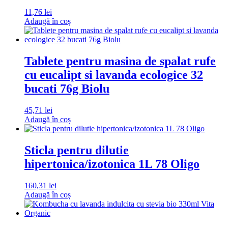
11,76
lei
Adaugă în coș
Tablete pentru masina de spalat rufe
cu eucalipt si lavanda ecologice 32
bucati 76g Biolu
45,71
lei
Adaugă în coș
Sticla pentru dilutie
hipertonica/izotonica 1L 78 Oligo
160,31
lei
Adaugă în coș