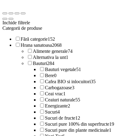
Inchide filtrele
Categorii de produse
Fără categorie
152
Hrana sanatoasa
2068
Alimente generale
74
Alternativa la unt
1
Bauturi
284
Bauturi vegetale
51
Bere
0
Cafea BIO si inlocuitori
35
Carbogazoase
3
Ceai vrac
1
Ceaiuri naturale
55
Energizante
2
Sucuri
4
Sucuri de fructe
12
Sucuri pure 100% din superfructe
19
Sucuri pure din plante medicinale
1