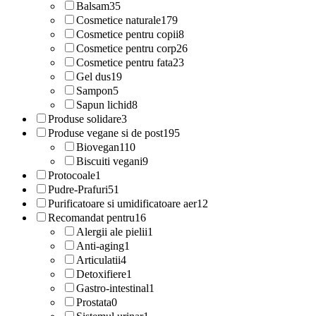
Balsam
35
Cosmetice naturale
179
Cosmetice pentru copii
8
Cosmetice pentru corp
26
Cosmetice pentru fata
23
Gel dus
19
Sampon
5
Sapun lichid
8
Produse solidare
3
Produse vegane si de post
195
Biovegan
110
Biscuiti vegani
9
Protocoale
1
Pudre-Prafuri
51
Purificatoare si umidificatoare aer
12
Recomandat pentru
16
Alergii ale pielii
1
Anti-aging
1
Articulatii
4
Detoxifiere
1
Gastro-intestinal
1
Prostata
0