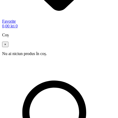
Favorite
0,00
lei
0
Coș
×
Nu ai niciun produs în coș.