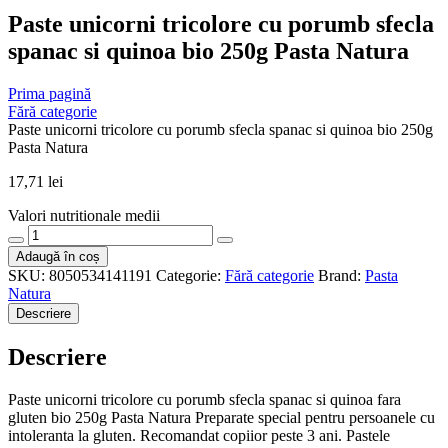
Paste unicorni tricolore cu porumb sfecla
spanac si quinoa bio 250g Pasta Natura
Prima pagină
Fără categorie
Paste unicorni tricolore cu porumb sfecla spanac si quinoa bio 250g
Pasta Natura
17,71
lei
Valori nutritionale medii
Cantitate
Paste
Adaugă în coș
unicorni
SKU:
8050534141191
Categorie:
Fără categorie
Brand:
Pasta
tricolore
Natura
cu
Descriere
porumb
sfecla
Descriere
spanac
si
quinoa
Paste unicorni tricolore cu porumb sfecla spanac si quinoa fara
bio
gluten bio 250g Pasta Natura Preparate special pentru persoanele cu
250g
intoleranta la gluten. Recomandat copiior peste 3 ani. Pastele