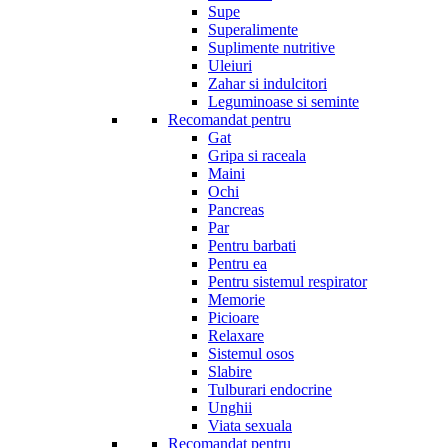
Supe
Superalimente
Suplimente nutritive
Uleiuri
Zahar si indulcitori
Leguminoase si seminte
Recomandat pentru
Gat
Gripa si raceala
Maini
Ochi
Pancreas
Par
Pentru barbati
Pentru ea
Pentru sistemul respirator
Memorie
Picioare
Relaxare
Sistemul osos
Slabire
Tulburari endocrine
Unghii
Viata sexuala
Recomandat pentru