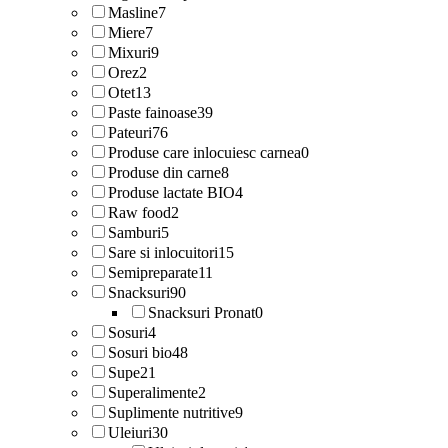
Masline
7
Miere
7
Mixuri
9
Orez
2
Otet
13
Paste fainoase
39
Pateuri
76
Produse care inlocuiesc carnea
0
Produse din carne
8
Produse lactate BIO
4
Raw food
2
Samburi
5
Sare si inlocuitori
15
Semipreparate
11
Snacksuri
90
Snacksuri Pronat
0
Sosuri
4
Sosuri bio
48
Supe
21
Superalimente
2
Suplimente nutritive
9
Uleiuri
30