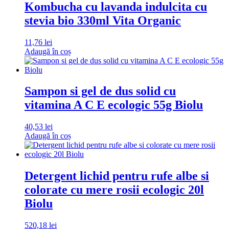
Kombucha cu lavanda indulcita cu
stevia bio 330ml Vita Organic
11,76
lei
Adaugă în coș
Sampon si gel de dus solid cu
vitamina A C E ecologic 55g Biolu
40,53
lei
Adaugă în coș
Detergent lichid pentru rufe albe si
colorate cu mere rosii ecologic 20l
Biolu
520,18
lei