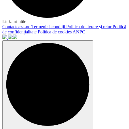
Link-uri utile
Contacteaza-ne
Termeni și condiții
Politica de livrare și retur
Politică
de confidențialitate
Politica de cookies
ANPC