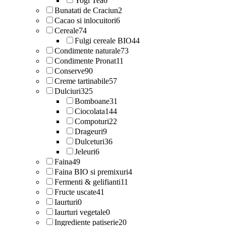
Yogi Tea
6
Bunatati de Craciun
2
Cacao si inlocuitori
6
Cereale
74
Fulgi cereale BIO
44
Condimente naturale
73
Condimente Pronat
11
Conserve
90
Creme tartinabile
57
Dulciuri
325
Bomboane
31
Ciocolata
144
Compoturi
22
Drageuri
9
Dulceturi
36
Jeleuri
6
Faina
49
Faina BIO si premixuri
4
Fermenti & gelifianti
11
Fructe uscate
41
Iaurturi
0
Iaurturi vegetale
0
Ingrediente patiserie
20