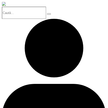
Caută…
Search