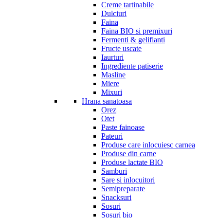
Creme tartinabile
Dulciuri
Faina
Faina BIO si premixuri
Fermenti & gelifianti
Fructe uscate
Iaurturi
Ingrediente patiserie
Masline
Miere
Mixuri
Hrana sanatoasa
Orez
Otet
Paste fainoase
Pateuri
Produse care inlocuiesc carnea
Produse din carne
Produse lactate BIO
Samburi
Sare si inlocuitori
Semipreparate
Snacksuri
Sosuri
Sosuri bio