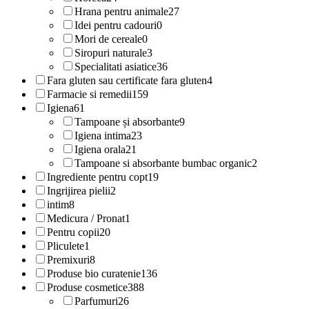
Hrana pentru animale
27
Idei pentru cadouri
0
Mori de cereale
0
Siropuri naturale
3
Specialitati asiatice
36
Fara gluten sau certificate fara gluten
4
Farmacie si remedii
159
Igiena
61
Tampoane și absorbante
9
Igiena intima
23
Igiena orala
21
Tampoane si absorbante bumbac organic
2
Ingrediente pentru copt
19
Ingrijirea pielii
2
intim
8
Medicura / Pronat
1
Pentru copii
20
Pliculete
1
Premixuri
8
Produse bio curatenie
136
Produse cosmetice
388
Parfumuri
26