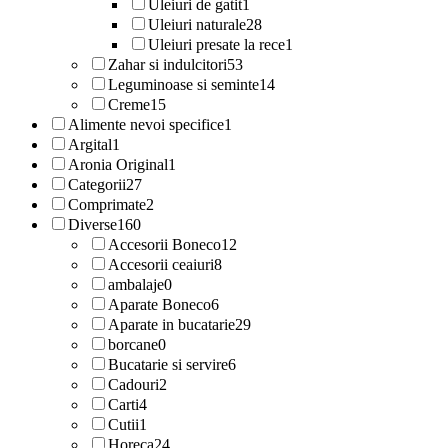
Uleiuri de gatit
1
Uleiuri naturale
28
Uleiuri presate la rece
1
Zahar si indulcitori
53
Leguminoase si seminte
14
Creme
15
Alimente nevoi specifice
1
Argital
1
Aronia Original
1
Categorii
27
Comprimate
2
Diverse
160
Accesorii Boneco
12
Accesorii ceaiuri
8
ambalaje
0
Aparate Boneco
6
Aparate in bucatarie
29
borcane
0
Bucatarie si servire
6
Cadouri
2
Carti
4
Cutii
1
Horeca
24