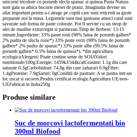
Pasta
unicorni tricolore cu porumb sfecla spanac si quinoa Pasta Natura
Natura
sunt gata sa aduca bucurie mesei de pranz. Imaginatia devine un
aliat important pentru a-i atrage pe copiii care sunt reticenti sa guste
preparate noi la masa. Legumele sunt mai gustoase atunci cand sunt
savurate sub forma de paste colorate. Pot fi servite cu un strop de
ulei de masline extravirgin si parmezan.Timp de fierbere: 13-15
minute.Ingrediente: 33% paste rosii (98% faina de porumb galben*
2% pudra de sfecla rosie*) 33% paste verzi (98% faina de porumb
galben* 2% pudra de spanac*) 33% paste albe (99.5% faina de
porumb galben* 0.5% faina de quinoa*). *din agricultura
ecologicaAlergeni: Poate contine urme de SOIAValori
nutritionale/100g:Energie: 1459kJ/344kcalGrasimi: 1.1g din care
saturate 0.3gCarbohidrati: 74.8g din care zaharuri 0.9gFibre:
1.4gProteine: 7.9gSaruri: 0gConditii de pastrare: A se pastra intr-un
loc uscat si racoros.Produs certificat ecologicAgricultura UE/non-
UEFabricat in Italia250g
Produse similare
Suc de morcovi lactofermentati bio
300ml Biofood