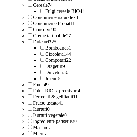
Cereale
74
Fulgi cereale BIO
44
Condimente naturale
73
Condimente Pronat
11
Conserve
90
Creme tartinabile
57
Dulciuri
325
Bomboane
31
Ciocolata
144
Compoturi
22
Drageuri
9
Dulceturi
36
Jeleuri
6
Faina
49
Faina BIO si premixuri
4
Fermenti & gelifianti
11
Fructe uscate
41
Iaurturi
0
Iaurturi vegetale
0
Ingrediente patiserie
20
Masline
7
Miere
7