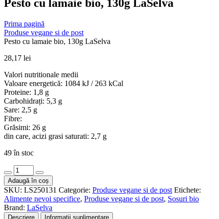
Pesto cu lamaie bio, 130g LaSelva
Prima pagină
Produse vegane si de post
Pesto cu lamaie bio, 130g LaSelva
28,17
lei
Valori nutritionale medii
Valoare energetică: 1084 kJ / 263 kCal
Proteine: 1,8 g
Carbohidrați: 5,3 g
Sare: 2,5 g
Fibre:
Grăsimi: 26 g
din care, acizi grasi saturati: 2,7 g
49 în stoc
Cantitate
Pesto
Adaugă în coș
cu
SKU:
LS250131
Categorie:
Produse vegane si de post
Etichete:
lamaie
Alimente nevoi specifice
,
Produse vegane si de post
,
Sosuri bio
bio,
Brand:
LaSelva
130g
Descriere
Informații suplimentare