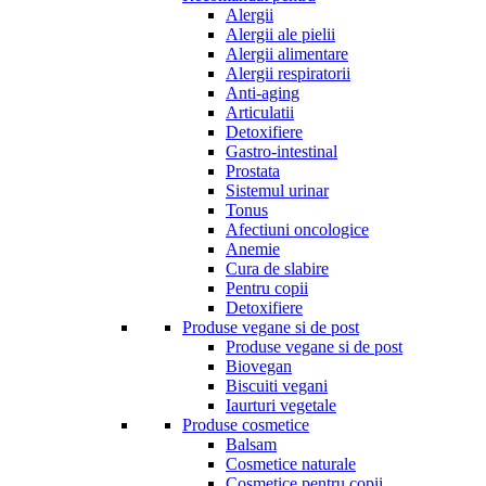
Alergii
Alergii ale pielii
Alergii alimentare
Alergii respiratorii
Anti-aging
Articulatii
Detoxifiere
Gastro-intestinal
Prostata
Sistemul urinar
Tonus
Afectiuni oncologice
Anemie
Cura de slabire
Pentru copii
Detoxifiere
Produse vegane si de post
Produse vegane si de post
Biovegan
Biscuiti vegani
Iaurturi vegetale
Produse cosmetice
Balsam
Cosmetice naturale
Cosmetice pentru copii