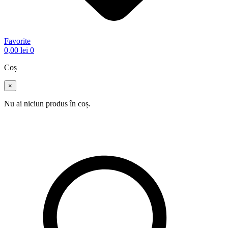
Favorite
0,00
lei
0
Coș
×
Nu ai niciun produs în coș.