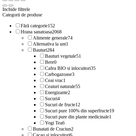
Inchide filtrele
Categorii de produse
Fără categorie
152
Hrana sanatoasa
2068
Alimente generale
74
Alternativa la unt
1
Bauturi
284
Bauturi vegetale
51
Bere
0
Cafea BIO si inlocuitori
35
Carbogazoase
3
Ceai vrac
1
Ceaiuri naturale
55
Energizante
2
Sucuri
4
Sucuri de fructe
12
Sucuri pure 100% din superfructe
19
Sucuri pure din plante medicinale
1
Yogi Tea
6
Bunatati de Craciun
2
Cacao si inlocuitori
6