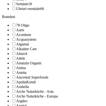
Seminte
18
Uleiuri esentiale
66
Branduri
78 Oligo
Aarts
Aconitum
Acquasystem
Algamar
Alkaline Care
Alnavit
Altele
Amaizin Organic
Amisa
Amrita
Ancestral Superfoods
ApuliaKundi
Arabella
Arche Naturküche - Asia
Arche Naturküche - Europa
Argileo
Argital