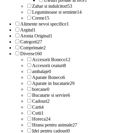
Uleiuri presate la rece
1
Zahar si indulcitori
53
Leguminoase si seminte
14
Creme
15
Alimente nevoi specifice
1
Argital
1
Aronia Original
1
Categorii
27
Comprimate
2
Diverse
160
Accesorii Boneco
12
Accesorii ceaiuri
8
ambalaje
0
Aparate Boneco
6
Aparate in bucatarie
29
borcane
0
Bucatarie si servire
6
Cadouri
2
Carti
4
Cutii
1
Horeca
24
Hrana pentru animale
27
Idei pentru cadouri
0