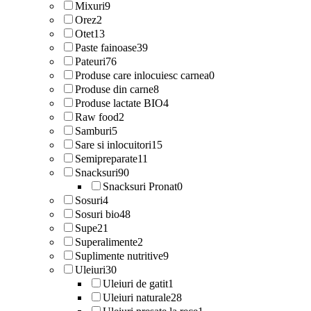
Mixuri
9
Orez
2
Otet
13
Paste fainoase
39
Pateuri
76
Produse care inlocuiesc carnea
0
Produse din carne
8
Produse lactate BIO
4
Raw food
2
Samburi
5
Sare si inlocuitori
15
Semipreparate
11
Snacksuri
90
Snacksuri Pronat
0
Sosuri
4
Sosuri bio
48
Supe
21
Superalimente
2
Suplimente nutritive
9
Uleiuri
30
Uleiuri de gatit
1
Uleiuri naturale
28