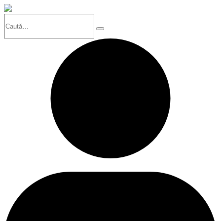
Caută…
Search