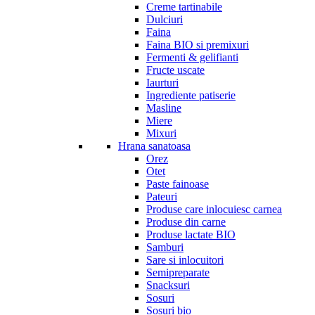
Creme tartinabile
Dulciuri
Faina
Faina BIO si premixuri
Fermenti & gelifianti
Fructe uscate
Iaurturi
Ingrediente patiserie
Masline
Miere
Mixuri
Hrana sanatoasa
Orez
Otet
Paste fainoase
Pateuri
Produse care inlocuiesc carnea
Produse din carne
Produse lactate BIO
Samburi
Sare si inlocuitori
Semipreparate
Snacksuri
Sosuri
Sosuri bio