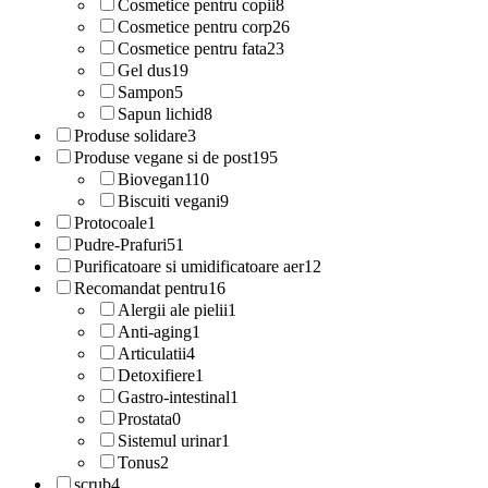
Cosmetice pentru copii
8
Cosmetice pentru corp
26
Cosmetice pentru fata
23
Gel dus
19
Sampon
5
Sapun lichid
8
Produse solidare
3
Produse vegane si de post
195
Biovegan
110
Biscuiti vegani
9
Protocoale
1
Pudre-Prafuri
51
Purificatoare si umidificatoare aer
12
Recomandat pentru
16
Alergii ale pielii
1
Anti-aging
1
Articulatii
4
Detoxifiere
1
Gastro-intestinal
1
Prostata
0
Sistemul urinar
1
Tonus
2
scrub
4