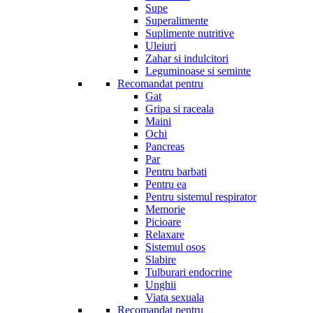
Supe
Superalimente
Suplimente nutritive
Uleiuri
Zahar si indulcitori
Leguminoase si seminte
Recomandat pentru
Gat
Gripa si raceala
Maini
Ochi
Pancreas
Par
Pentru barbati
Pentru ea
Pentru sistemul respirator
Memorie
Picioare
Relaxare
Sistemul osos
Slabire
Tulburari endocrine
Unghii
Viata sexuala
Recomandat pentru