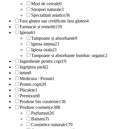
Mori de cereale
0
Siropuri naturale
3
Specialitati asiatice
36
Fara gluten sau certificate fara gluten
4
Farmacie si remedii
159
Igiena
61
Tampoane și absorbante
9
Igiena intima
23
Igiena orala
21
Tampoane si absorbante bumbac organic
2
Ingrediente pentru copt
19
Ingrijirea pielii
2
intim
8
Medicura / Pronat
1
Pentru copii
20
Pliculete
1
Premixuri
8
Produse bio curatenie
136
Produse cosmetice
388
Parfumuri
26
Balsam
35
Cosmetice naturale
179