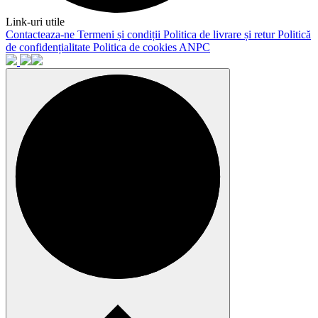
Link-uri utile
Contacteaza-ne
Termeni și condiții
Politica de livrare și retur
Politică
de confidențialitate
Politica de cookies
ANPC