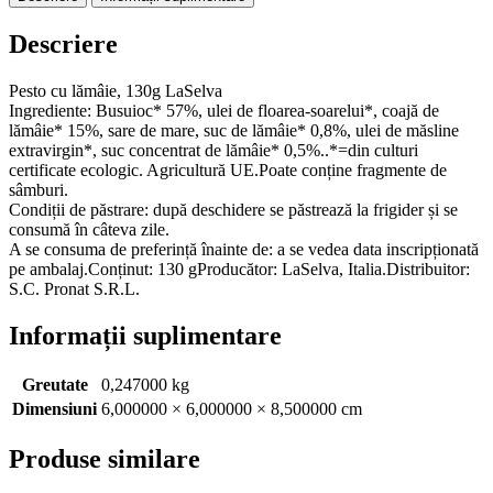
LaSelva
Descriere
Pesto cu lămâie, 130g LaSelva
Ingrediente: Busuioc* 57%, ulei de floarea-soarelui*, coajă de
lămâie* 15%, sare de mare, suc de lămâie* 0,8%, ulei de măsline
extravirgin*, suc concentrat de lămâie* 0,5%..*=din culturi
certificate ecologic. Agricultură UE.Poate conține fragmente de
sâmburi.
Condiții de păstrare: după deschidere se păstrează la frigider și se
consumă în câteva zile.
A se consuma de preferință înainte de: a se vedea data inscripționată
pe ambalaj.Conținut: 130 gProducător: LaSelva, Italia.Distribuitor:
S.C. Pronat S.R.L.
Informații suplimentare
Greutate
0,247000 kg
Dimensiuni
6,000000 × 6,000000 × 8,500000 cm
Produse similare