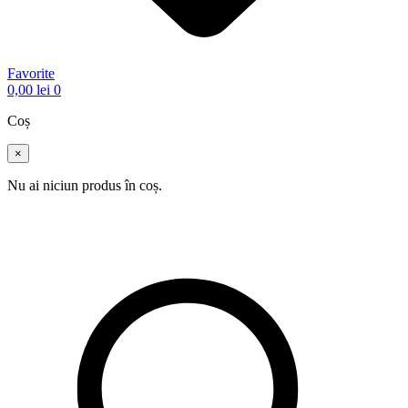
Favorite
0,00
lei
0
Coș
×
Nu ai niciun produs în coș.