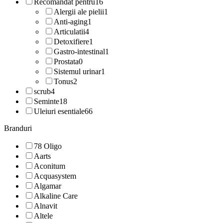
Recomandat pentru
16
Alergii ale pielii
1
Anti-aging
1
Articulatii
4
Detoxifiere
1
Gastro-intestinal
1
Prostata
0
Sistemul urinar
1
Tonus
2
scrub
4
Seminte
18
Uleiuri esentiale
66
Branduri
78 Oligo
Aarts
Aconitum
Acquasystem
Algamar
Alkaline Care
Alnavit
Altele