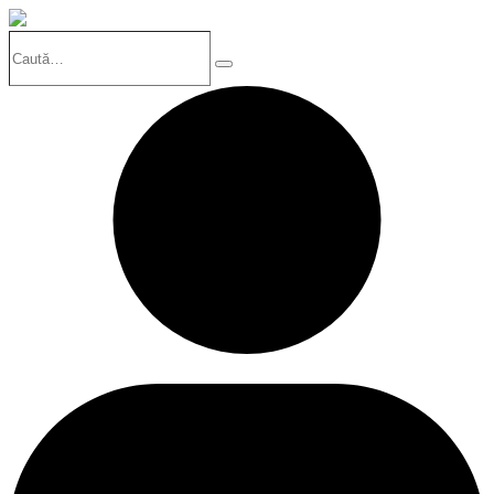
Caută…
Search