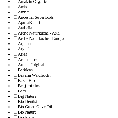
Amaizin Organic
Amisa
Amrita
Ancestral Superfoods
ApuliaKundi
Arabella
Arche Naturküche - Asia
Arche Naturküche - Europa
Argileo
Argital
Aries
Aromandise
Aronia Original
Barkleys
Bavaria Waldfrucht
Bazar Bio
Benjamissimo
Bettr
Big Nature
Bio Dentist
Bio Green Olive Oil
Bio Nature
Bio Planet