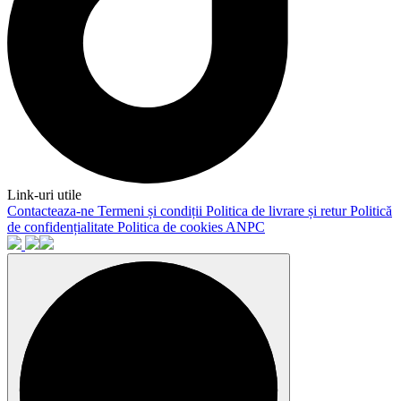
Link-uri utile
Contacteaza-ne
Termeni și condiții
Politica de livrare și retur
Politică
de confidențialitate
Politica de cookies
ANPC