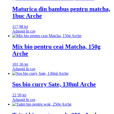
Maturica din bambus pentru matcha,
1buc Arche
117,98
lei
Adaugă în coș
Mix bio pentru ceai Matcha, 150g
Arche
101,36
lei
Adaugă în coș
Sos bio curry Sate, 130ml Arche
22,59
lei
Adaugă în coș