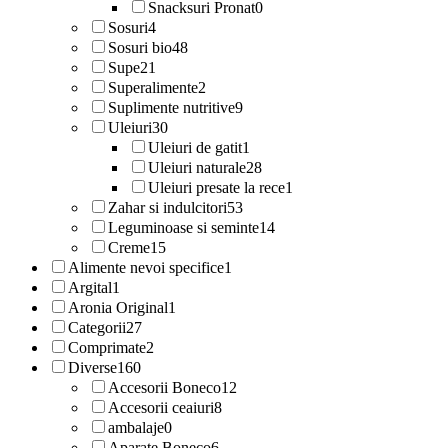
Snacksuri Pronat
0
Sosuri
4
Sosuri bio
48
Supe
21
Superalimente
2
Suplimente nutritive
9
Uleiuri
30
Uleiuri de gatit
1
Uleiuri naturale
28
Uleiuri presate la rece
1
Zahar si indulcitori
53
Leguminoase si seminte
14
Creme
15
Alimente nevoi specifice
1
Argital
1
Aronia Original
1
Categorii
27
Comprimate
2
Diverse
160
Accesorii Boneco
12
Accesorii ceaiuri
8
ambalaje
0
Aparate Boneco
6