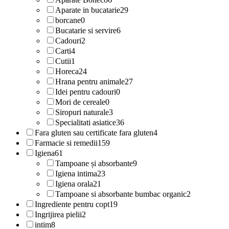
Aparate in bucatarie
29
borcane
0
Bucatarie si servire
6
Cadouri
2
Carti
4
Cutii
1
Horeca
24
Hrana pentru animale
27
Idei pentru cadouri
0
Mori de cereale
0
Siropuri naturale
3
Specialitati asiatice
36
Fara gluten sau certificate fara gluten
4
Farmacie si remedii
159
Igiena
61
Tampoane și absorbante
9
Igiena intima
23
Igiena orala
21
Tampoane si absorbante bumbac organic
2
Ingrediente pentru copt
19
Ingrijirea pielii
2
intim
8