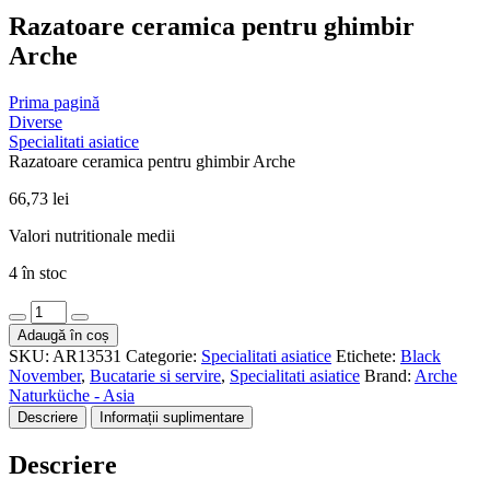
Razatoare ceramica pentru ghimbir
Arche
Prima pagină
Diverse
Specialitati asiatice
Razatoare ceramica pentru ghimbir Arche
66,73
lei
Valori nutritionale medii
4 în stoc
Cantitate
Razatoare
Adaugă în coș
ceramica
SKU:
AR13531
Categorie:
Specialitati asiatice
Etichete:
Black
pentru
November
,
Bucatarie si servire
,
Specialitati asiatice
Brand:
Arche
ghimbir
Naturküche - Asia
Arche
Descriere
Informații suplimentare
Descriere