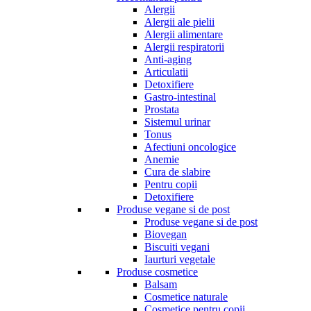
Alergii
Alergii ale pielii
Alergii alimentare
Alergii respiratorii
Anti-aging
Articulatii
Detoxifiere
Gastro-intestinal
Prostata
Sistemul urinar
Tonus
Afectiuni oncologice
Anemie
Cura de slabire
Pentru copii
Detoxifiere
Produse vegane si de post
Produse vegane si de post
Biovegan
Biscuiti vegani
Iaurturi vegetale
Produse cosmetice
Balsam
Cosmetice naturale
Cosmetice pentru copii