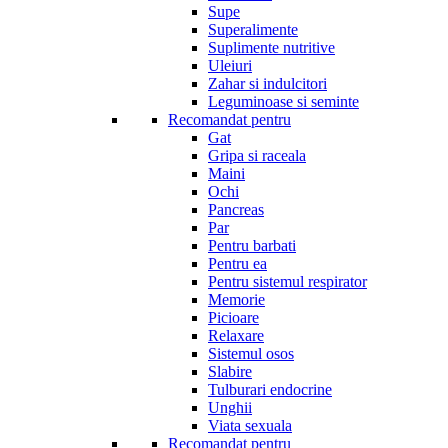
Supe
Superalimente
Suplimente nutritive
Uleiuri
Zahar si indulcitori
Leguminoase si seminte
Recomandat pentru
Gat
Gripa si raceala
Maini
Ochi
Pancreas
Par
Pentru barbati
Pentru ea
Pentru sistemul respirator
Memorie
Picioare
Relaxare
Sistemul osos
Slabire
Tulburari endocrine
Unghii
Viata sexuala
Recomandat pentru