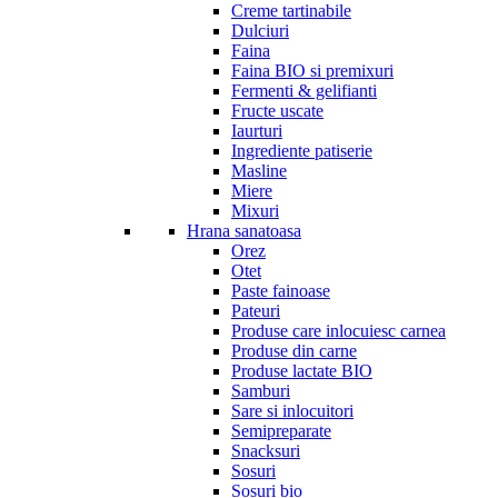
Creme tartinabile
Dulciuri
Faina
Faina BIO si premixuri
Fermenti & gelifianti
Fructe uscate
Iaurturi
Ingrediente patiserie
Masline
Miere
Mixuri
Hrana sanatoasa
Orez
Otet
Paste fainoase
Pateuri
Produse care inlocuiesc carnea
Produse din carne
Produse lactate BIO
Samburi
Sare si inlocuitori
Semipreparate
Snacksuri
Sosuri
Sosuri bio