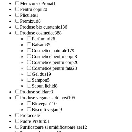
Medicura / Pronat
1
Pentru copii
20
Pliculete
1
Premixuri
8
Produse bio curatenie
136
Produse cosmetice
388
Parfumuri
26
Balsam
35
Cosmetice naturale
179
Cosmetice pentru copii
8
Cosmetice pentru corp
26
Cosmetice pentru fata
23
Gel dus
19
Sampon
5
Sapun lichid
8
Produse solidare
3
Produse vegane si de post
195
Biovegan
110
Biscuiti vegani
9
Protocoale
1
Pudre-Prafuri
51
Purificatoare si umidificatoare aer
12