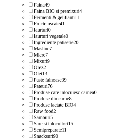
Faina
49
Faina BIO si premixuri
4
Fermenti & gelifianti
11
Fructe uscate
41
Iaurturi
0
Iaurturi vegetale
0
Ingrediente patiserie
20
Masline
7
Miere
7
Mixuri
9
Orez
2
Otet
13
Paste fainoase
39
Pateuri
76
Produse care inlocuiesc carnea
0
Produse din carne
8
Produse lactate BIO
4
Raw food
2
Samburi
5
Sare si inlocuitori
15
Semipreparate
11
Snacksuri
90