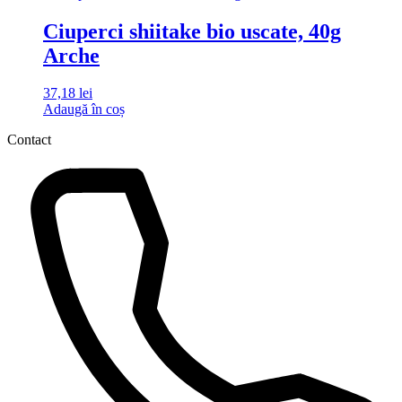
Ciuperci shiitake bio uscate, 40g
Arche
37,18
lei
Adaugă în coș
Contact