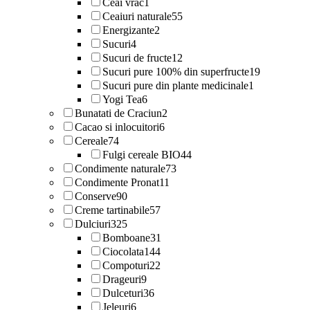
Ceai vrac
1
Ceaiuri naturale
55
Energizante
2
Sucuri
4
Sucuri de fructe
12
Sucuri pure 100% din superfructe
19
Sucuri pure din plante medicinale
1
Yogi Tea
6
Bunatati de Craciun
2
Cacao si inlocuitori
6
Cereale
74
Fulgi cereale BIO
44
Condimente naturale
73
Condimente Pronat
11
Conserve
90
Creme tartinabile
57
Dulciuri
325
Bomboane
31
Ciocolata
144
Compoturi
22
Drageuri
9
Dulceturi
36
Jeleuri
6