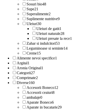
Sosuri bio
48
Supe
21
Superalimente
2
Suplimente nutritive
9
Uleiuri
30
Uleiuri de gatit
1
Uleiuri naturale
28
Uleiuri presate la rece
1
Zahar si indulcitori
53
Leguminoase si seminte
14
Creme
15
Alimente nevoi specifice
1
Argital
1
Aronia Original
1
Categorii
27
Comprimate
2
Diverse
160
Accesorii Boneco
12
Accesorii ceaiuri
8
ambalaje
0
Aparate Boneco
6
Aparate in bucatarie
29