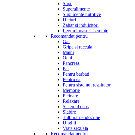
Supe
Superalimente
Suplimente nutritive
Uleiuri
Zahar si indulcitori
Leguminoase si seminte
Recomandat pentru
Gat
Gripa si raceala
Maini
Ochi
Pancreas
Par
Pentru barbati
Pentru ea
Pentru sistemul respirator
Memorie
Picioare
Relaxare
Sistemul osos
Slabire
Tulburari endocrine
Unghii
Viata sexuala
Recomandat pentru