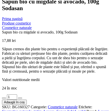
Sapun bio cu migdale si avocado, 100g
Sodasan
Prima pagină
Produse cosmetice
Cosmetice naturale
Sapun bio cu migdale si avocado, 100g Sodasan
17,88
lei
Săpun cremos din plante bio pentru o experiență plăcută de îngrijire.
Fabricat cu uleiuri prețioase bio din plante, pentru curățarea delicată
a pielii și îngrijirea corpului. Cu unt de shea bio pentru o senzație
delicată pe piele, ulei de migdale dulci și ulei de avocado bio.
Săpunul bio din uleiuri de plante este blând și pur, oferind o spumă
fină și cremoasă, pentru o senzație plăcută și moale pe piele.
Valori nutritionale medii
24 în stoc
Cantitate
Sapun
Adaugă în coș
bio
SKU:
BG160327
Categorie:
Cosmetice naturale
Etichete:
cu