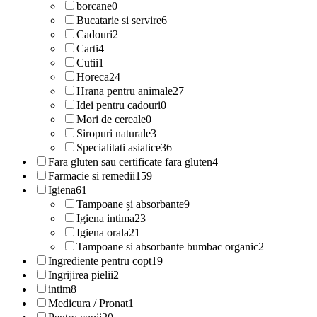
borcane
0
Bucatarie si servire
6
Cadouri
2
Carti
4
Cutii
1
Horeca
24
Hrana pentru animale
27
Idei pentru cadouri
0
Mori de cereale
0
Siropuri naturale
3
Specialitati asiatice
36
Fara gluten sau certificate fara gluten
4
Farmacie si remedii
159
Igiena
61
Tampoane și absorbante
9
Igiena intima
23
Igiena orala
21
Tampoane si absorbante bumbac organic
2
Ingrediente pentru copt
19
Ingrijirea pielii
2
intim
8
Medicura / Pronat
1