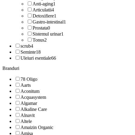
Anti-aging
1
Articulatii
4
Detoxifiere
1
Gastro-intestinal
1
Prostata
0
Sistemul urinar
1
Tonus
2
scrub
4
Seminte
18
Uleiuri esentiale
66
Branduri
78 Oligo
Aarts
Aconitum
Acquasystem
Algamar
Alkaline Care
Alnavit
Altele
Amaizin Organic
Amisa