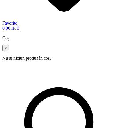
Favorite
0,00
lei
0
Coș
×
Nu ai niciun produs în coș.