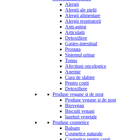
Alergii
Alergii ale pielii
Alergii alimentare
Alergii respiratorii
Anti-aging
Articulatii
Detoxifiere
Gastro-intestinal
Prostata
Sistemul urinar
Tonus
Afectiuni oncologice
Anemie
Cura de slabire
Pentru copii
Detoxifiere
Produse vegane si de post
Produse vegane si de post
Biovegan
Biscuiti vegani
Iaurturi vegetale
Produse cosmetice
Balsam
Cosmetice naturale
Cosmetice pentru copii