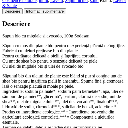
Cosmetice naturale
,
intim
,
Lavera
,
Sapun lichid
,
solid
Brand:
Lavera
migdale
& Sante
si
Descriere
Informații suplimentare
avocado,
100g
Descriere
Sodasan
Sapun bio cu migdale si avocado, 100g Sodasan
Săpun cremos din plante bio pentru o experiență plăcută de îngrijire.
Fabricat cu uleiuri prețioase bio din plante.
Pentru curățarea delicată a pielii și îngrijirea corpului.
Cu unt de shea bio pentru o senzație delicată pe piele.
Cu ulei de migdale bio și ulei de avocado bio.
Săpunul bio din uleiuri de plante este blând și pur și conține unt de
shea bio pentru îngrijirea pielii în ansambu. Spuma fină și cremoasă
lasă o senzație plăcută și moale pe piele.
Ingrediente: sodium palmate*, sodium palm kernelate*, apă, ulei de
sâmburi de palmier**, glicerină*, parfum, clorură de sodiu, unt de
shea**, ulei de migdale dulci**, ulei de avocado**, linalool***,
hidroxid de sodiu, citronelol***, salicilat de benzil, acid citric.*=
Produs cu ingrediente ecologice.**= Ingrediente provenite din
agricultură ecologică controlată.***= Componentă a uleiurilor
esențiale.
Termen de valabilitate: a se vedea data inscripționată pe