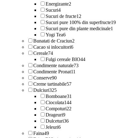
Energizante
2
Sucuri
4
Sucuri de fructe
12
Sucuri pure 100% din superfructe
19
Sucuri pure din plante medicinale
1
Yogi Tea
6
Bunatati de Craciun
2
Cacao si inlocuitori
6
Cereale
74
Fulgi cereale BIO
44
Condimente naturale
73
Condimente Pronat
11
Conserve
90
Creme tartinabile
57
Dulciuri
325
Bomboane
31
Ciocolata
144
Compoturi
22
Drageuri
9
Dulceturi
36
Jeleuri
6
Faina
49