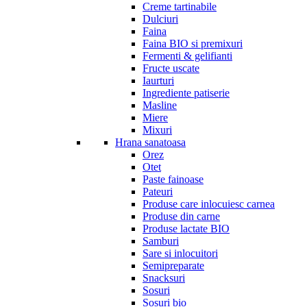
Creme tartinabile
Dulciuri
Faina
Faina BIO si premixuri
Fermenti & gelifianti
Fructe uscate
Iaurturi
Ingrediente patiserie
Masline
Miere
Mixuri
Hrana sanatoasa
Orez
Otet
Paste fainoase
Pateuri
Produse care inlocuiesc carnea
Produse din carne
Produse lactate BIO
Samburi
Sare si inlocuitori
Semipreparate
Snacksuri
Sosuri
Sosuri bio