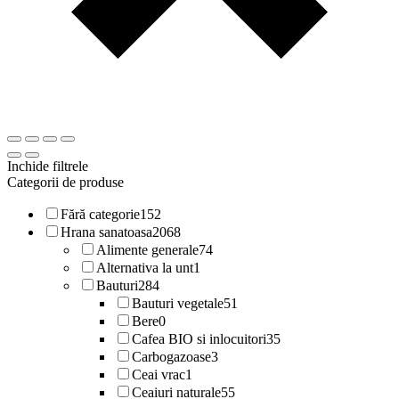
Inchide filtrele
Categorii de produse
Fără categorie
152
Hrana sanatoasa
2068
Alimente generale
74
Alternativa la unt
1
Bauturi
284
Bauturi vegetale
51
Bere
0
Cafea BIO si inlocuitori
35
Carbogazoase
3
Ceai vrac
1
Ceaiuri naturale
55