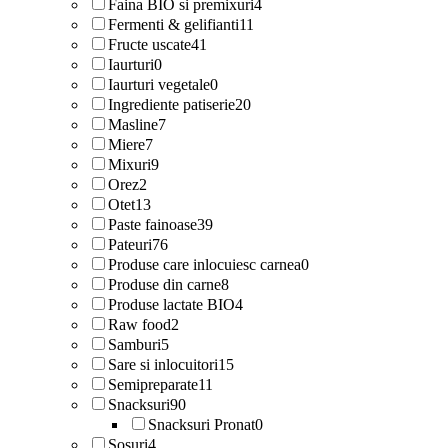
Faina BIO si premixuri
4
Fermenti & gelifianti
11
Fructe uscate
41
Iaurturi
0
Iaurturi vegetale
0
Ingrediente patiserie
20
Masline
7
Miere
7
Mixuri
9
Orez
2
Otet
13
Paste fainoase
39
Pateuri
76
Produse care inlocuiesc carnea
0
Produse din carne
8
Produse lactate BIO
4
Raw food
2
Samburi
5
Sare si inlocuitori
15
Semipreparate
11
Snacksuri
90
Snacksuri Pronat
0
Sosuri
4