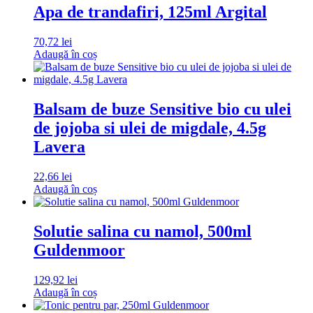
Apa de trandafiri, 125ml Argital
70,72
lei
Adaugă în coș
Balsam de buze Sensitive bio cu ulei
de jojoba si ulei de migdale, 4.5g
Lavera
22,66
lei
Adaugă în coș
Solutie salina cu namol, 500ml
Guldenmoor
129,92
lei
Adaugă în coș