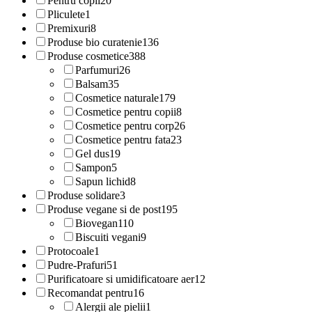
Pentru copii
20
Pliculete
1
Premixuri
8
Produse bio curatenie
136
Produse cosmetice
388
Parfumuri
26
Balsam
35
Cosmetice naturale
179
Cosmetice pentru copii
8
Cosmetice pentru corp
26
Cosmetice pentru fata
23
Gel dus
19
Sampon
5
Sapun lichid
8
Produse solidare
3
Produse vegane si de post
195
Biovegan
110
Biscuiti vegani
9
Protocoale
1
Pudre-Prafuri
51
Purificatoare si umidificatoare aer
12
Recomandat pentru
16
Alergii ale pielii
1