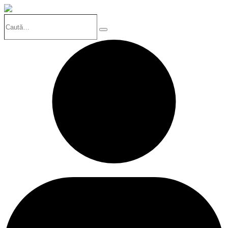
Caută…
Search