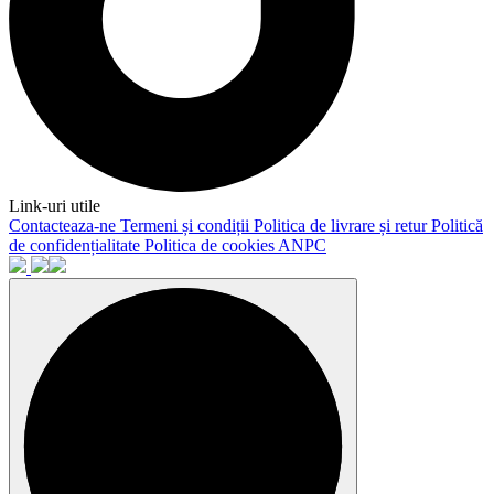
Link-uri utile
Contacteaza-ne
Termeni și condiții
Politica de livrare și retur
Politică
de confidențialitate
Politica de cookies
ANPC