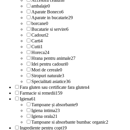
Accesorii ceaiuri
8
ambalaje
0
Aparate Boneco
6
Aparate in bucatarie
29
borcane
0
Bucatarie si servire
6
Cadouri
2
Carti
4
Cutii
1
Horeca
24
Hrana pentru animale
27
Idei pentru cadouri
0
Mori de cereale
0
Siropuri naturale
3
Specialitati asiatice
36
Fara gluten sau certificate fara gluten
4
Farmacie si remedii
159
Igiena
61
Tampoane și absorbante
9
Igiena intima
23
Igiena orala
21
Tampoane si absorbante bumbac organic
2
Ingrediente pentru copt
19