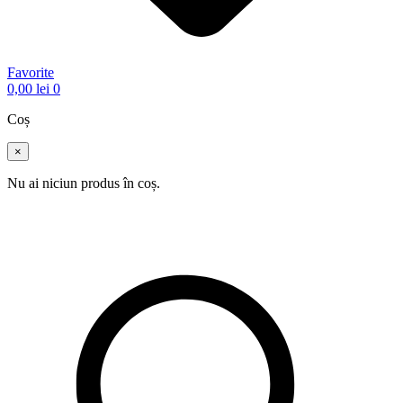
Favorite
0,00
lei
0
Coș
×
Nu ai niciun produs în coș.