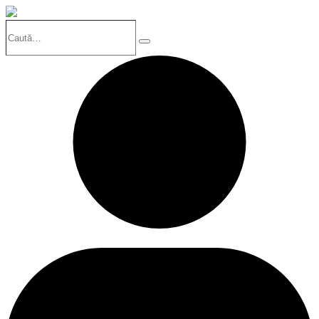
Caută…
Search