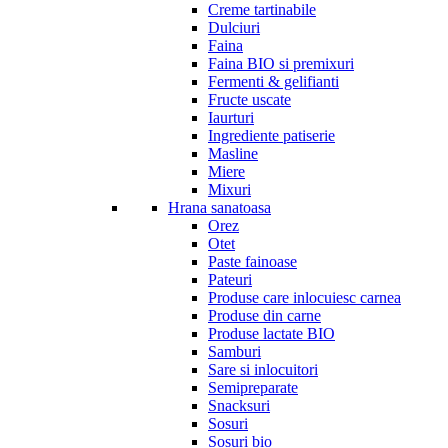
Creme tartinabile
Dulciuri
Faina
Faina BIO si premixuri
Fermenti & gelifianti
Fructe uscate
Iaurturi
Ingrediente patiserie
Masline
Miere
Mixuri
Hrana sanatoasa
Orez
Otet
Paste fainoase
Pateuri
Produse care inlocuiesc carnea
Produse din carne
Produse lactate BIO
Samburi
Sare si inlocuitori
Semipreparate
Snacksuri
Sosuri
Sosuri bio