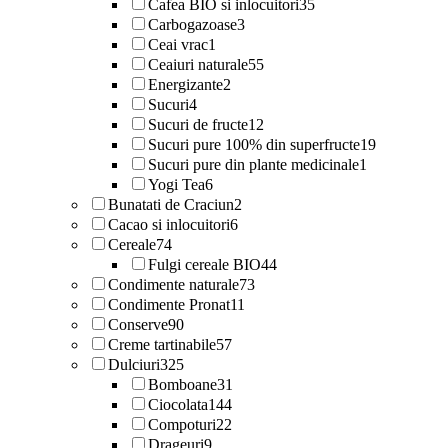
Cafea BIO si inlocuitori
35
Carbogazoase
3
Ceai vrac
1
Ceaiuri naturale
55
Energizante
2
Sucuri
4
Sucuri de fructe
12
Sucuri pure 100% din superfructe
19
Sucuri pure din plante medicinale
1
Yogi Tea
6
Bunatati de Craciun
2
Cacao si inlocuitori
6
Cereale
74
Fulgi cereale BIO
44
Condimente naturale
73
Condimente Pronat
11
Conserve
90
Creme tartinabile
57
Dulciuri
325
Bomboane
31
Ciocolata
144
Compoturi
22
Drageuri
9