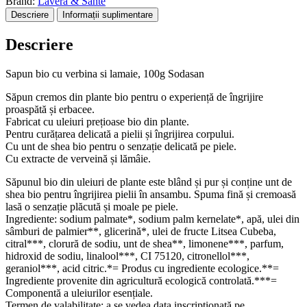
Brand:
Lavera & Sante
si
Descriere
Informații suplimentare
lamaie,
100g
Descriere
Sodasan
Sapun bio cu verbina si lamaie, 100g Sodasan
Săpun cremos din plante bio pentru o experiență de îngrijire
proaspătă și erbacee.
Fabricat cu uleiuri prețioase bio din plante.
Pentru curățarea delicată a pielii și îngrijirea corpului.
Cu unt de shea bio pentru o senzație delicată pe piele.
Cu extracte de verveină și lămâie.
Săpunul bio din uleiuri de plante este blând și pur și conține unt de
shea bio pentru îngrijirea pielii în ansambu. Spuma fină și cremoasă
lasă o senzație plăcută și moale pe piele.
Ingrediente: sodium palmate*, sodium palm kernelate*, apă, ulei din
sâmburi de palmier**, glicerină*, ulei de fructe Litsea Cubeba,
citral***, clorură de sodiu, unt de shea**, limonene***, parfum,
hidroxid de sodiu, linalool***, CI 75120, citronellol***,
geraniol***, acid citric.*= Produs cu ingrediente ecologice.**=
Ingrediente provenite din agricultură ecologică controlată.***=
Componentă a uleiurilor esențiale.
Termen de valabilitate: a se vedea data inscripționată pe