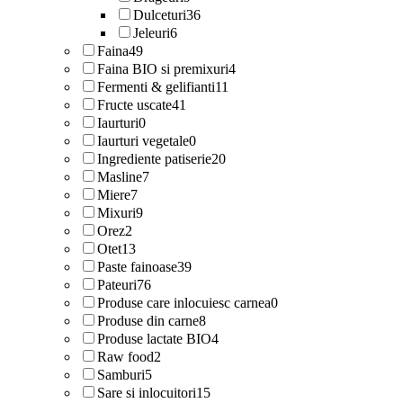
Dulceturi
36
Jeleuri
6
Faina
49
Faina BIO si premixuri
4
Fermenti & gelifianti
11
Fructe uscate
41
Iaurturi
0
Iaurturi vegetale
0
Ingrediente patiserie
20
Masline
7
Miere
7
Mixuri
9
Orez
2
Otet
13
Paste fainoase
39
Pateuri
76
Produse care inlocuiesc carnea
0
Produse din carne
8
Produse lactate BIO
4
Raw food
2
Samburi
5
Sare si inlocuitori
15