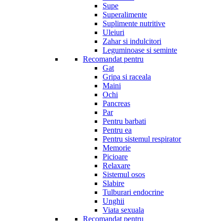
Supe
Superalimente
Suplimente nutritive
Uleiuri
Zahar si indulcitori
Leguminoase si seminte
Recomandat pentru
Gat
Gripa si raceala
Maini
Ochi
Pancreas
Par
Pentru barbati
Pentru ea
Pentru sistemul respirator
Memorie
Picioare
Relaxare
Sistemul osos
Slabire
Tulburari endocrine
Unghii
Viata sexuala
Recomandat pentru