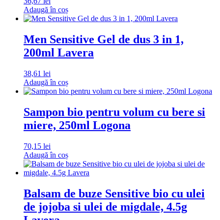
36,67
lei
Adaugă în coș
Men Sensitive Gel de dus 3 in 1,
200ml Lavera
38,61
lei
Adaugă în coș
Sampon bio pentru volum cu bere si
miere, 250ml Logona
70,15
lei
Adaugă în coș
Balsam de buze Sensitive bio cu ulei
de jojoba si ulei de migdale, 4.5g
Lavera