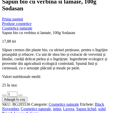
Sapun bio cu verbina si lamaie, 100g
Sodasan
Prima pagină
Produse cosmetice
Cosmetice naturale
Sapun bio cu verbina si lamaie, 100g Sodasan
17,88
lei
Săpun cremos din plante bio, cu uleiuri prețioase, pentru o îngrijire
proaspătă și erbacee. Cu unt de shea bio și extracte de verveină și
lămâie, curăță delicat pielea și o îngrijește. Ingrediente ecologice și
provenite din agricultură ecologică controlată. Spumă fină și
cremoasă, cu o senzație plăcută și moale pe piele.
Valori nutritionale medii
25 în stoc
Cantitate
Sapun
Adaugă în coș
bio
SKU:
BG205536
Categorie:
Cosmetice naturale
Etichete:
Black
cu
November
,
Cosmetice naturale
,
intim
,
Lavera
,
Sapun lichid
,
solid
verbina