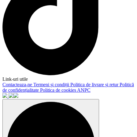
Link-uri utile
Contacteaza-ne
Termeni și condiții
Politica de livrare și retur
Politică
de confidențialitate
Politica de cookies
ANPC