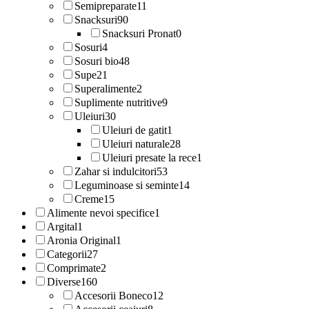
Semipreparate
11
Snacksuri
90
Snacksuri Pronat
0
Sosuri
4
Sosuri bio
48
Supe
21
Superalimente
2
Suplimente nutritive
9
Uleiuri
30
Uleiuri de gatit
1
Uleiuri naturale
28
Uleiuri presate la rece
1
Zahar si indulcitori
53
Leguminoase si seminte
14
Creme
15
Alimente nevoi specifice
1
Argital
1
Aronia Original
1
Categorii
27
Comprimate
2
Diverse
160
Accesorii Boneco
12