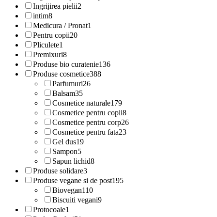
Ingrijirea pielii
2
intim
8
Medicura / Pronat
1
Pentru copii
20
Pliculete
1
Premixuri
8
Produse bio curatenie
136
Produse cosmetice
388
Parfumuri
26
Balsam
35
Cosmetice naturale
179
Cosmetice pentru copii
8
Cosmetice pentru corp
26
Cosmetice pentru fata
23
Gel dus
19
Sampon
5
Sapun lichid
8
Produse solidare
3
Produse vegane si de post
195
Biovegan
110
Biscuiti vegani
9
Protocoale
1