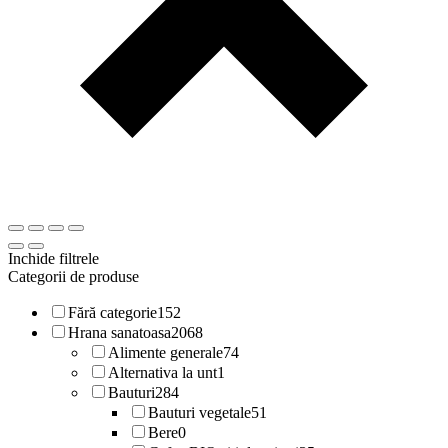
Inchide filtrele
Categorii de produse
Fără categorie
152
Hrana sanatoasa
2068
Alimente generale
74
Alternativa la unt
1
Bauturi
284
Bauturi vegetale
51
Bere
0