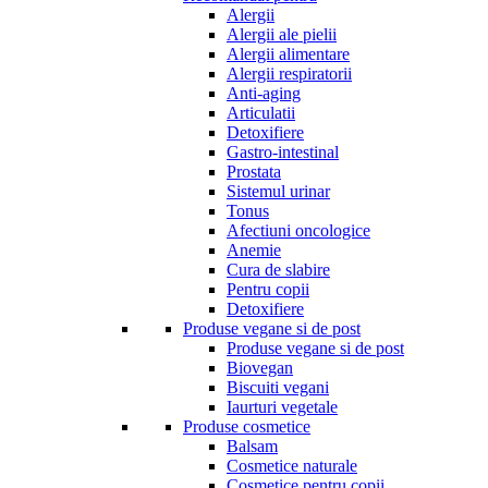
Alergii
Alergii ale pielii
Alergii alimentare
Alergii respiratorii
Anti-aging
Articulatii
Detoxifiere
Gastro-intestinal
Prostata
Sistemul urinar
Tonus
Afectiuni oncologice
Anemie
Cura de slabire
Pentru copii
Detoxifiere
Produse vegane si de post
Produse vegane si de post
Biovegan
Biscuiti vegani
Iaurturi vegetale
Produse cosmetice
Balsam
Cosmetice naturale
Cosmetice pentru copii