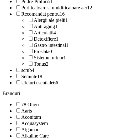
Pudre-Prafuri
51
Purificatoare si umidificatoare aer
12
Recomandat pentru
16
Alergii ale pielii
1
Anti-aging
1
Articulatii
4
Detoxifiere
1
Gastro-intestinal
1
Prostata
0
Sistemul urinar
1
Tonus
2
scrub
4
Seminte
18
Uleiuri esentiale
66
Branduri
78 Oligo
Aarts
Aconitum
Acquasystem
Algamar
Alkaline Care