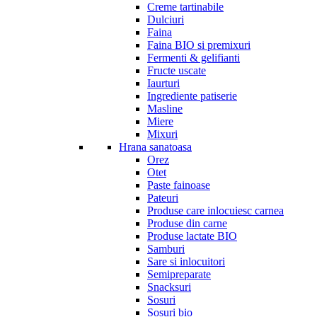
Creme tartinabile
Dulciuri
Faina
Faina BIO si premixuri
Fermenti & gelifianti
Fructe uscate
Iaurturi
Ingrediente patiserie
Masline
Miere
Mixuri
Hrana sanatoasa
Orez
Otet
Paste fainoase
Pateuri
Produse care inlocuiesc carnea
Produse din carne
Produse lactate BIO
Samburi
Sare si inlocuitori
Semipreparate
Snacksuri
Sosuri
Sosuri bio