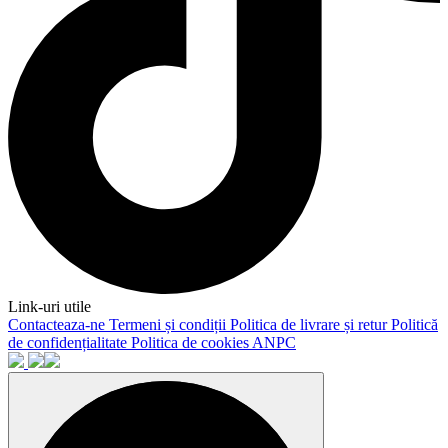
Link-uri utile
Contacteaza-ne
Termeni și condiții
Politica de livrare și retur
Politică
de confidențialitate
Politica de cookies
ANPC