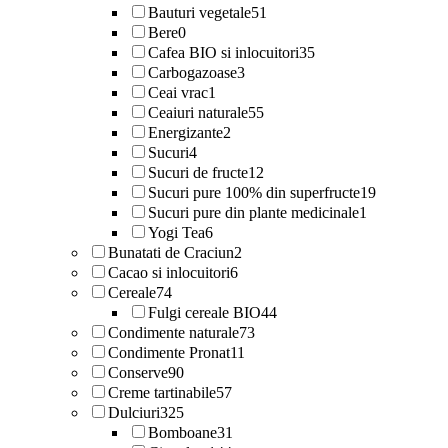
Bauturi vegetale
51
Bere
0
Cafea BIO si inlocuitori
35
Carbogazoase
3
Ceai vrac
1
Ceaiuri naturale
55
Energizante
2
Sucuri
4
Sucuri de fructe
12
Sucuri pure 100% din superfructe
19
Sucuri pure din plante medicinale
1
Yogi Tea
6
Bunatati de Craciun
2
Cacao si inlocuitori
6
Cereale
74
Fulgi cereale BIO
44
Condimente naturale
73
Condimente Pronat
11
Conserve
90
Creme tartinabile
57
Dulciuri
325
Bomboane
31