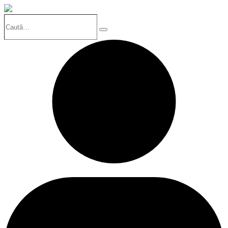
Caută…
Search