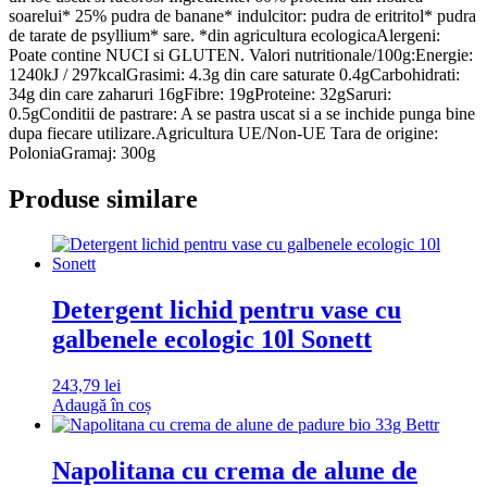
soarelui* 25% pudra de banane* indulcitor: pudra de eritritol* pudra
de tarate de psyllium* sare. *din agricultura ecologicaAlergeni:
Poate contine NUCI si GLUTEN. Valori nutritionale/100g:Energie:
1240kJ / 297kcalGrasimi: 4.3g din care saturate 0.4gCarbohidrati:
34g din care zaharuri 16gFibre: 19gProteine: 32gSaruri:
0.5gConditii de pastrare: A se pastra uscat si a se inchide punga bine
dupa fiecare utilizare.Agricultura UE/Non-UE Tara de origine:
PoloniaGramaj: 300g
Produse similare
Detergent lichid pentru vase cu
galbenele ecologic 10l Sonett
243,79
lei
Adaugă în coș
Napolitana cu crema de alune de