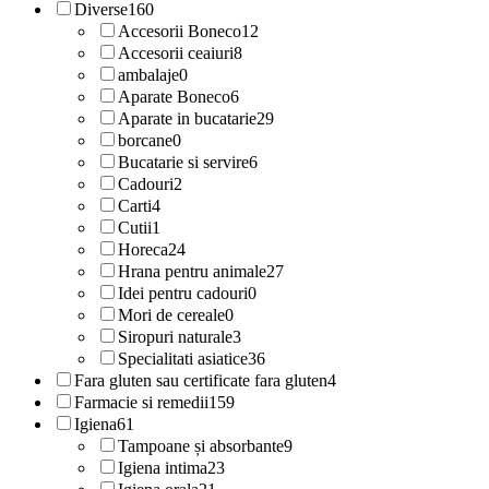
Diverse
160
Accesorii Boneco
12
Accesorii ceaiuri
8
ambalaje
0
Aparate Boneco
6
Aparate in bucatarie
29
borcane
0
Bucatarie si servire
6
Cadouri
2
Carti
4
Cutii
1
Horeca
24
Hrana pentru animale
27
Idei pentru cadouri
0
Mori de cereale
0
Siropuri naturale
3
Specialitati asiatice
36
Fara gluten sau certificate fara gluten
4
Farmacie si remedii
159
Igiena
61
Tampoane și absorbante
9
Igiena intima
23