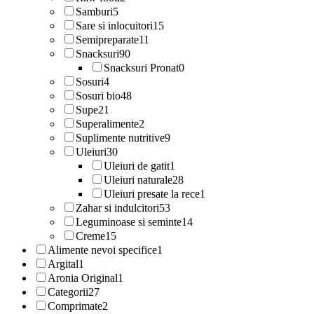
Samburi
5
Sare si inlocuitori
15
Semipreparate
11
Snacksuri
90
Snacksuri Pronat
0
Sosuri
4
Sosuri bio
48
Supe
21
Superalimente
2
Suplimente nutritive
9
Uleiuri
30
Uleiuri de gatit
1
Uleiuri naturale
28
Uleiuri presate la rece
1
Zahar si indulcitori
53
Leguminoase si seminte
14
Creme
15
Alimente nevoi specifice
1
Argital
1
Aronia Original
1
Categorii
27
Comprimate
2