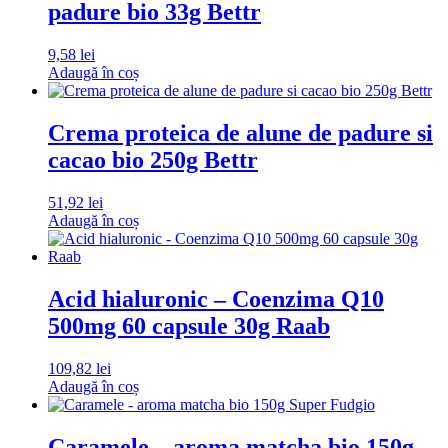
padure bio 33g Bettr
9,58
lei
Adaugă în coș
Crema proteica de alune de padure si
cacao bio 250g Bettr
51,92
lei
Adaugă în coș
Acid hialuronic – Coenzima Q10
500mg 60 capsule 30g Raab
109,82
lei
Adaugă în coș
Caramele – aroma matcha bio 150g