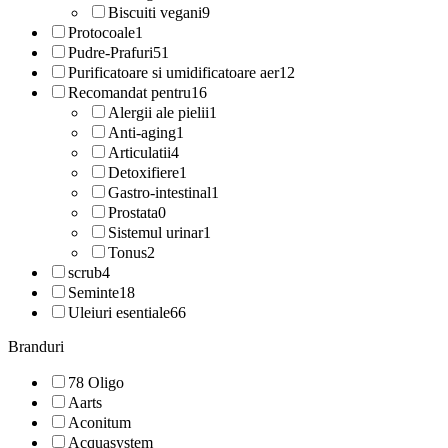
Biscuiti vegani
9
Protocoale
1
Pudre-Prafuri
51
Purificatoare si umidificatoare aer
12
Recomandat pentru
16
Alergii ale pielii
1
Anti-aging
1
Articulatii
4
Detoxifiere
1
Gastro-intestinal
1
Prostata
0
Sistemul urinar
1
Tonus
2
scrub
4
Seminte
18
Uleiuri esentiale
66
Branduri
78 Oligo
Aarts
Aconitum
Acquasystem