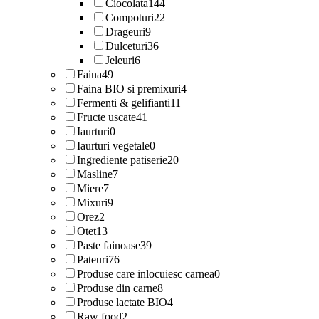
Ciocolata
144
Compoturi
22
Drageuri
9
Dulceturi
36
Jeleuri
6
Faina
49
Faina BIO si premixuri
4
Fermenti & gelifianti
11
Fructe uscate
41
Iaurturi
0
Iaurturi vegetale
0
Ingrediente patiserie
20
Masline
7
Miere
7
Mixuri
9
Orez
2
Otet
13
Paste fainoase
39
Pateuri
76
Produse care inlocuiesc carnea
0
Produse din carne
8
Produse lactate BIO
4
Raw food
2