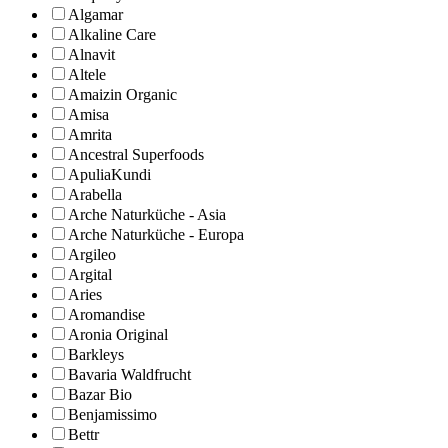
Algamar
Alkaline Care
Alnavit
Altele
Amaizin Organic
Amisa
Amrita
Ancestral Superfoods
ApuliaKundi
Arabella
Arche Naturküche - Asia
Arche Naturküche - Europa
Argileo
Argital
Aries
Aromandise
Aronia Original
Barkleys
Bavaria Waldfrucht
Bazar Bio
Benjamissimo
Bettr