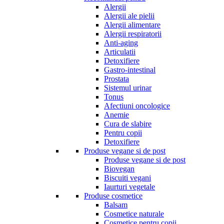
Alergii
Alergii ale pielii
Alergii alimentare
Alergii respiratorii
Anti-aging
Articulatii
Detoxifiere
Gastro-intestinal
Prostata
Sistemul urinar
Tonus
Afectiuni oncologice
Anemie
Cura de slabire
Pentru copii
Detoxifiere
Produse vegane si de post
Produse vegane si de post
Biovegan
Biscuiti vegani
Iaurturi vegetale
Produse cosmetice
Balsam
Cosmetice naturale
Cosmetice pentru copii