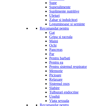
Supe
Superalimente
Suplimente nutritive
Uleiuri
Zahar si indulcitori
Leguminoase si seminte
Recomandat pentru
Gat
Gripa si raceala
Maini
Ochi
Pancreas
Par
Pentru barbati
Pentru ea
Pentru sistemul respirator
Memorie
Picioare
Relaxare
Sistemul osos
Slabire
Tulburari endocrine
Unghii
Viata sexuala
Recomandat pentru