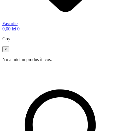
Favorite
0,00
lei
0
Coș
×
Nu ai niciun produs în coș.