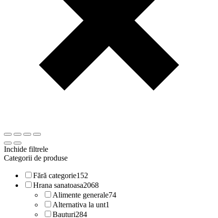
Inchide filtrele
Categorii de produse
Fără categorie
152
Hrana sanatoasa
2068
Alimente generale
74
Alternativa la unt
1
Bauturi
284