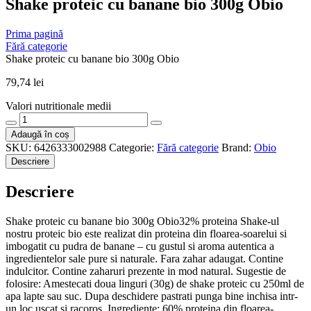
Shake proteic cu banane bio 300g Obio
Prima pagină
Fără categorie
Shake proteic cu banane bio 300g Obio
79,74
lei
Valori nutritionale medii
Cantitate
Shake
Adaugă în coș
proteic
SKU:
6426333002988
Categorie:
Fără categorie
Brand:
Obio
cu
Descriere
banane
bio
Descriere
300g
Obio
Shake proteic cu banane bio 300g Obio32% proteina Shake-ul
nostru proteic bio este realizat din proteina din floarea-soarelui si
imbogatit cu pudra de banane – cu gustul si aroma autentica a
ingredientelor sale pure si naturale. Fara zahar adaugat. Contine
indulcitor. Contine zaharuri prezente in mod natural. Sugestie de
folosire: Amestecati doua linguri (30g) de shake proteic cu 250ml de
apa lapte sau suc. Dupa deschidere pastrati punga bine inchisa intr-
un loc uscat si racoros. Ingrediente: 60% proteina din floarea-