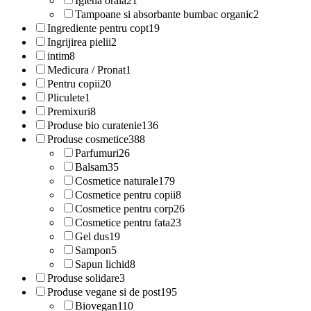
Igiena orala
21
Tampoane si absorbante bumbac organic
2
Ingrediente pentru copt
19
Ingrijirea pielii
2
intim
8
Medicura / Pronat
1
Pentru copii
20
Pliculete
1
Premixuri
8
Produse bio curatenie
136
Produse cosmetice
388
Parfumuri
26
Balsam
35
Cosmetice naturale
179
Cosmetice pentru copii
8
Cosmetice pentru corp
26
Cosmetice pentru fata
23
Gel dus
19
Sampon
5
Sapun lichid
8
Produse solidare
3
Produse vegane si de post
195
Biovegan
110