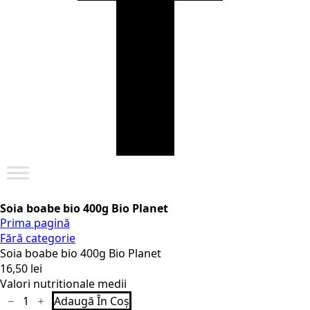
Soia boabe bio 400g Bio Planet
Prima pagină
Fără categorie
Soia boabe bio 400g Bio Planet
16,50
lei
Valori nutritionale medii
Cantitate
Adaugă În Coș
Soia