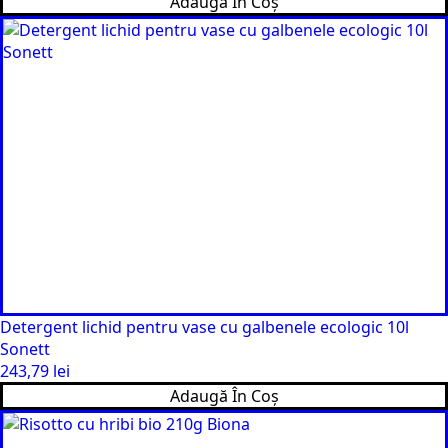
Adaugă În Coș
Detergent lichid pentru vase cu galbenele ecologic 10l
Sonett
243,79
lei
Adaugă În Coș