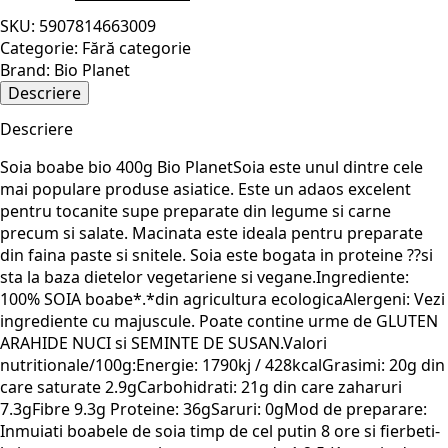
boabe
SKU:
5907814663009
bio
400g
Categorie:
Fără categorie
Bio
Brand:
Bio Planet
Planet
Descriere
Descriere
Soia boabe bio 400g Bio PlanetSoia este unul dintre cele
mai populare produse asiatice. Este un adaos excelent
pentru tocanite supe preparate din legume si carne
precum si salate. Macinata este ideala pentru preparate
din faina paste si snitele. Soia este bogata in proteine ??si
sta la baza dietelor vegetariene si vegane.Ingrediente:
100% SOIA boabe*.*din agricultura ecologicaAlergeni: Vezi
ingrediente cu majuscule. Poate contine urme de GLUTEN
ARAHIDE NUCI si SEMINTE DE SUSAN.Valori
nutritionale/100g:Energie: 1790kj / 428kcalGrasimi: 20g din
care saturate 2.9gCarbohidrati: 21g din care zaharuri
7.3gFibre 9.3g Proteine: 36gSaruri: 0gMod de preparare:
Inmuiati boabele de soia timp de cel putin 8 ore si fierbeti-