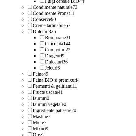
Fulgi cereale BIO
44
Condimente naturale
73
Condimente Pronat
11
Conserve
90
Creme tartinabile
57
Dulciuri
325
Bomboane
31
Ciocolata
144
Compoturi
22
Drageuri
9
Dulceturi
36
Jeleuri
6
Faina
49
Faina BIO si premixuri
4
Fermenti & gelifianti
11
Fructe uscate
41
Iaurturi
0
Iaurturi vegetale
0
Ingrediente patiserie
20
Masline
7
Miere
7
Mixuri
9
Orez
2