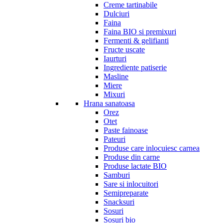
Creme tartinabile
Dulciuri
Faina
Faina BIO si premixuri
Fermenti & gelifianti
Fructe uscate
Iaurturi
Ingrediente patiserie
Masline
Miere
Mixuri
Hrana sanatoasa
Orez
Otet
Paste fainoase
Pateuri
Produse care inlocuiesc carnea
Produse din carne
Produse lactate BIO
Samburi
Sare si inlocuitori
Semipreparate
Snacksuri
Sosuri
Sosuri bio