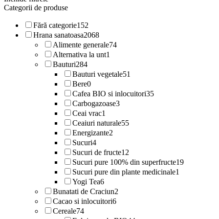
Categorii de produse
Fără categorie
152
Hrana sanatoasa
2068
Alimente generale
74
Alternativa la unt
1
Bauturi
284
Bauturi vegetale
51
Bere
0
Cafea BIO si inlocuitori
35
Carbogazoase
3
Ceai vrac
1
Ceaiuri naturale
55
Energizante
2
Sucuri
4
Sucuri de fructe
12
Sucuri pure 100% din superfructe
19
Sucuri pure din plante medicinale
1
Yogi Tea
6
Bunatati de Craciun
2
Cacao si inlocuitori
6
Cereale
74