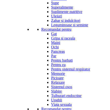
Supe
Superalimente
Suplimente nutritive
Uleiuri
Zahar si indulcitori
Leguminoase si seminte
Recomandat pentru
Gat
Gripa si raceala
Maini
Ochi
Pancreas
Par
Pentru barbati
Pentru ea
Pentru sistemul respirator
Memorie
Picioare
Relaxare
Sistemul osos
Slabire
Tulburari endocrine
Unghii
Viata sexuala
Recomandat pentru