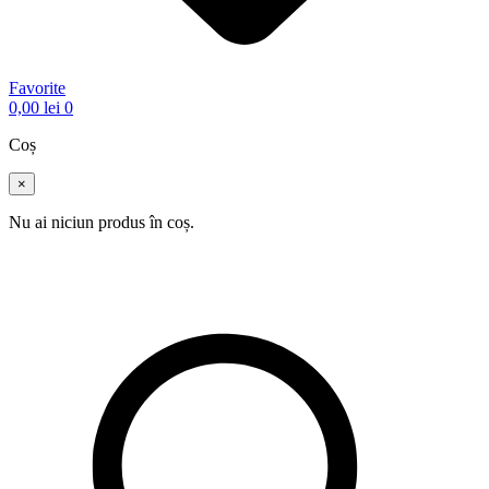
Favorite
0,00
lei
0
Coș
×
Nu ai niciun produs în coș.