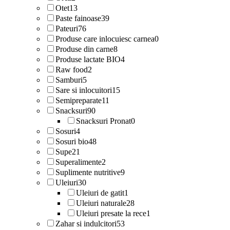
Otet
13
Paste fainoase
39
Pateuri
76
Produse care inlocuiesc carnea
0
Produse din carne
8
Produse lactate BIO
4
Raw food
2
Samburi
5
Sare si inlocuitori
15
Semipreparate
11
Snacksuri
90
Snacksuri Pronat
0
Sosuri
4
Sosuri bio
48
Supe
21
Superalimente
2
Suplimente nutritive
9
Uleiuri
30
Uleiuri de gatit
1
Uleiuri naturale
28
Uleiuri presate la rece
1
Zahar si indulcitori
53