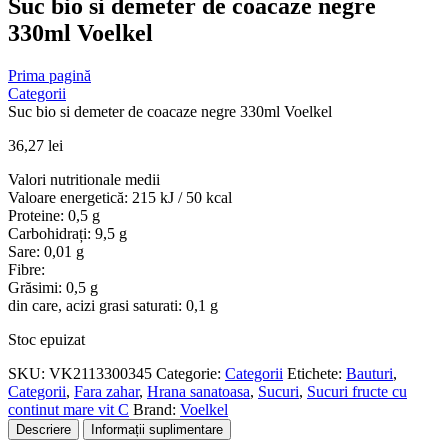
Suc bio si demeter de coacaze negre
330ml Voelkel
Prima pagină
Categorii
Suc bio si demeter de coacaze negre 330ml Voelkel
36,27
lei
Valori nutritionale medii
Valoare energetică: 215 kJ / 50 kcal
Proteine: 0,5 g
Carbohidrați: 9,5 g
Sare: 0,01 g
Fibre:
Grăsimi: 0,5 g
din care, acizi grasi saturati: 0,1 g
Stoc epuizat
SKU:
VK2113300345
Categorie:
Categorii
Etichete:
Bauturi
,
Categorii
,
Fara zahar
,
Hrana sanatoasa
,
Sucuri
,
Sucuri fructe cu
continut mare vit C
Brand:
Voelkel
Descriere
Informații suplimentare