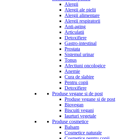
Alergii
Alergii ale pielii
Alergii alimentare
Alergii respiratorii
Anti-aging
Articulatii
Detoxifiere
Gastro-intestinal
Prostata
Sistemul urinar
Tonus
Afectiuni oncologice
Anemie
Cura de slabire
Pentru copii
Detoxifiere
Produse vegane si de post
Produse vegane si de post
Biovegan
Biscuiti vegani
Iaurturi vegetale
Produse cosmetice
Balsam
Cosmetice naturale
Cosmetice pentru copii