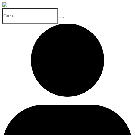
Caută…
Search