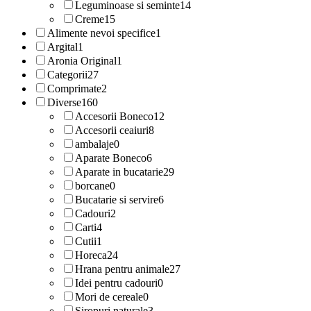
Leguminoase si seminte
14
Creme
15
Alimente nevoi specifice
1
Argital
1
Aronia Original
1
Categorii
27
Comprimate
2
Diverse
160
Accesorii Boneco
12
Accesorii ceaiuri
8
ambalaje
0
Aparate Boneco
6
Aparate in bucatarie
29
borcane
0
Bucatarie si servire
6
Cadouri
2
Carti
4
Cutii
1
Horeca
24
Hrana pentru animale
27
Idei pentru cadouri
0
Mori de cereale
0
Siropuri naturale
3