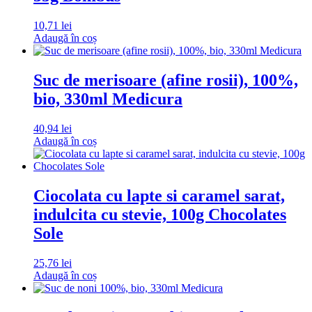
10,71
lei
Adaugă în coș
Suc de merisoare (afine rosii), 100%,
bio, 330ml Medicura
40,94
lei
Adaugă în coș
Ciocolata cu lapte si caramel sarat,
indulcita cu stevie, 100g Chocolates
Sole
25,76
lei
Adaugă în coș