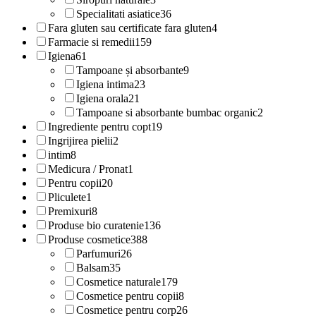
Specialitati asiatice
36
Fara gluten sau certificate fara gluten
4
Farmacie si remedii
159
Igiena
61
Tampoane și absorbante
9
Igiena intima
23
Igiena orala
21
Tampoane si absorbante bumbac organic
2
Ingrediente pentru copt
19
Ingrijirea pielii
2
intim
8
Medicura / Pronat
1
Pentru copii
20
Pliculete
1
Premixuri
8
Produse bio curatenie
136
Produse cosmetice
388
Parfumuri
26
Balsam
35
Cosmetice naturale
179
Cosmetice pentru copii
8
Cosmetice pentru corp
26