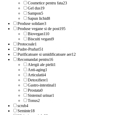
Cosmetice pentru fata
23
Gel dus
19
Sampon
5
Sapun lichid
8
Produse solidare
3
Produse vegane si de post
195
Biovegan
110
Biscuiti vegani
9
Protocoale
1
Pudre-Prafuri
51
Purificatoare si umidificatoare aer
12
Recomandat pentru
16
Alergii ale pielii
1
Anti-aging
1
Articulatii
4
Detoxifiere
1
Gastro-intestinal
1
Prostata
0
Sistemul urinar
1
Tonus
2
scrub
4
Seminte
18