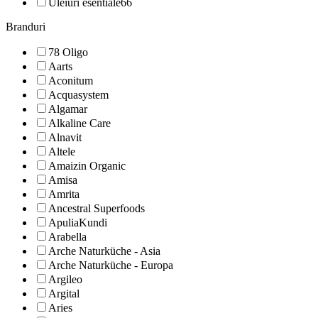
Uleiuri esentiale
66
Branduri
78 Oligo
Aarts
Aconitum
Acquasystem
Algamar
Alkaline Care
Alnavit
Altele
Amaizin Organic
Amisa
Amrita
Ancestral Superfoods
ApuliaKundi
Arabella
Arche Naturküche - Asia
Arche Naturküche - Europa
Argileo
Argital
Aries