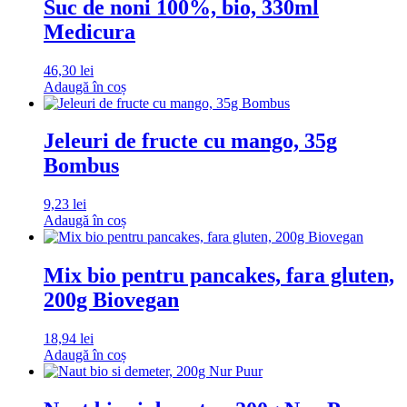
Suc de noni 100%, bio, 330ml
Medicura
46,30
lei
Adaugă în coș
Jeleuri de fructe cu mango, 35g
Bombus
9,23
lei
Adaugă în coș
Mix bio pentru pancakes, fara gluten,
200g Biovegan
18,94
lei
Adaugă în coș