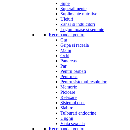
Supe
Superalimente
Suplimente nutritive
Uleiuri
Zahar si indulcitori
Leguminoase si seminte
Recomandat pentru
Gat
Gripa si raceala
Maini
Ochi
Pancreas
Par
Pentru barbati
Pentru ea
Pentru sistemul respirator
Memorie
Picioare
Relaxare
Sistemul osos
Slabire
Tulburari endocrine
Unghii
Viata sexuala
Recomandat pentru