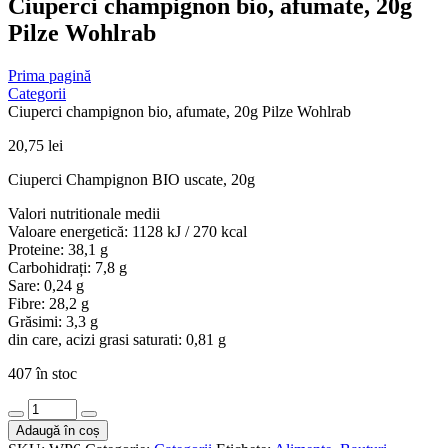
Ciuperci champignon bio, afumate, 20g
Pilze Wohlrab
Prima pagină
Categorii
Ciuperci champignon bio, afumate, 20g Pilze Wohlrab
20,75
lei
Ciuperci Champignon BIO uscate, 20g
Valori nutritionale medii
Valoare energetică: 1128 kJ / 270 kcal
Proteine: 38,1 g
Carbohidrați: 7,8 g
Sare: 0,24 g
Fibre: 28,2 g
Grăsimi: 3,3 g
din care, acizi grasi saturati: 0,81 g
407 în stoc
Cantitate
Ciuperci
Adaugă în coș
champignon