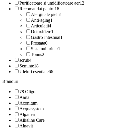
Purificatoare si umidificatoare aer
12
Recomandat pentru
16
Alergii ale pielii
1
Anti-aging
1
Articulatii
4
Detoxifiere
1
Gastro-intestinal
1
Prostata
0
Sistemul urinar
1
Tonus
2
scrub
4
Seminte
18
Uleiuri esentiale
66
Branduri
78 Oligo
Aarts
Aconitum
Acquasystem
Algamar
Alkaline Care
Alnavit