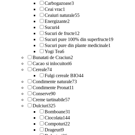
Carbogazoase
3
Ceai vrac
1
Ceaiuri naturale
55
Energizante
2
Sucuri
4
Sucuri de fructe
12
Sucuri pure 100% din superfructe
19
Sucuri pure din plante medicinale
1
Yogi Tea
6
Bunatati de Craciun
2
Cacao si inlocuitori
6
Cereale
74
Fulgi cereale BIO
44
Condimente naturale
73
Condimente Pronat
11
Conserve
90
Creme tartinabile
57
Dulciuri
325
Bomboane
31
Ciocolata
144
Compoturi
22
Drageuri
9