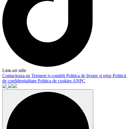
Link-uri utile
Contacteaza-ne
Termeni și condiții
Politica de livrare și retur
Politică
de confidențialitate
Politica de cookies
ANPC