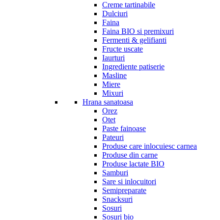
Creme tartinabile
Dulciuri
Faina
Faina BIO si premixuri
Fermenti & gelifianti
Fructe uscate
Iaurturi
Ingrediente patiserie
Masline
Miere
Mixuri
Hrana sanatoasa
Orez
Otet
Paste fainoase
Pateuri
Produse care inlocuiesc carnea
Produse din carne
Produse lactate BIO
Samburi
Sare si inlocuitori
Semipreparate
Snacksuri
Sosuri
Sosuri bio