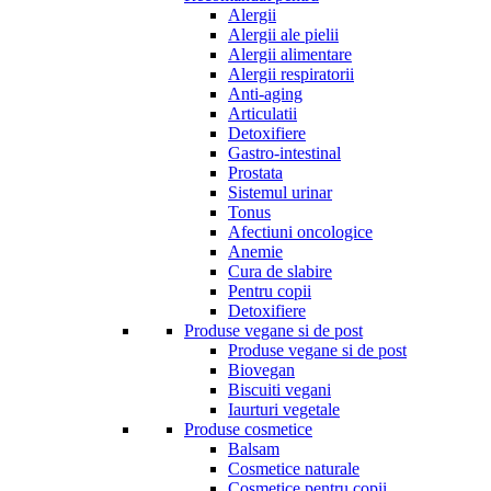
Alergii
Alergii ale pielii
Alergii alimentare
Alergii respiratorii
Anti-aging
Articulatii
Detoxifiere
Gastro-intestinal
Prostata
Sistemul urinar
Tonus
Afectiuni oncologice
Anemie
Cura de slabire
Pentru copii
Detoxifiere
Produse vegane si de post
Produse vegane si de post
Biovegan
Biscuiti vegani
Iaurturi vegetale
Produse cosmetice
Balsam
Cosmetice naturale
Cosmetice pentru copii