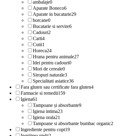
ambalaje
0
Aparate Boneco
6
Aparate in bucatarie
29
borcane
0
Bucatarie si servire
6
Cadouri
2
Carti
4
Cutii
1
Horeca
24
Hrana pentru animale
27
Idei pentru cadouri
0
Mori de cereale
0
Siropuri naturale
3
Specialitati asiatice
36
Fara gluten sau certificate fara gluten
4
Farmacie si remedii
159
Igiena
61
Tampoane și absorbante
9
Igiena intima
23
Igiena orala
21
Tampoane si absorbante bumbac organic
2
Ingrediente pentru copt
19
Ingrijirea pielii
2