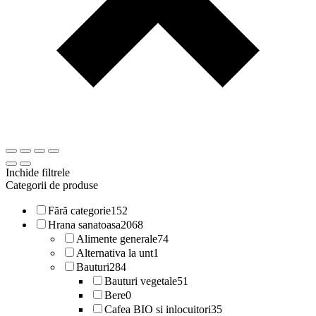
Inchide filtrele
Categorii de produse
Fără categorie
152
Hrana sanatoasa
2068
Alimente generale
74
Alternativa la unt
1
Bauturi
284
Bauturi vegetale
51
Bere
0
Cafea BIO si inlocuitori
35