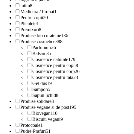
intim
8
Medicura / Pronat
1
Pentru copii
20
Pliculete
1
Premixuri
8
Produse bio curatenie
136
Produse cosmetice
388
Parfumuri
26
Balsam
35
Cosmetice naturale
179
Cosmetice pentru copii
8
Cosmetice pentru corp
26
Cosmetice pentru fata
23
Gel dus
19
Sampon
5
Sapun lichid
8
Produse solidare
3
Produse vegane si de post
195
Biovegan
110
Biscuiti vegani
9
Protocoale
1
Pudre-Prafuri
51