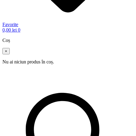
Favorite
0,00
lei
0
Coș
×
Nu ai niciun produs în coș.