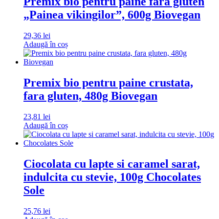
Premix bio pentru paine fara gluten
„Painea vikingilor”, 600g Biovegan
29,36
lei
Adaugă în coș
Premix bio pentru paine crustata,
fara gluten, 480g Biovegan
23,81
lei
Adaugă în coș
Ciocolata cu lapte si caramel sarat,
indulcita cu stevie, 100g Chocolates
Sole
25,76
lei