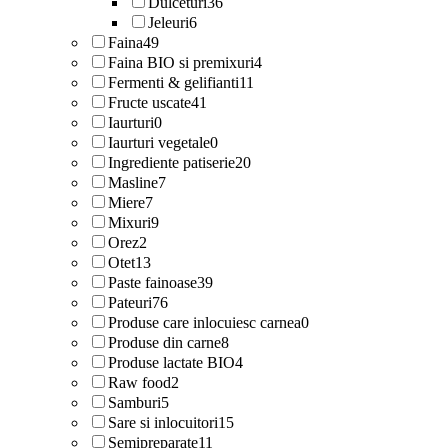
Dulceturi
36
Jeleuri
6
Faina
49
Faina BIO si premixuri
4
Fermenti & gelifianti
11
Fructe uscate
41
Iaurturi
0
Iaurturi vegetale
0
Ingrediente patiserie
20
Masline
7
Miere
7
Mixuri
9
Orez
2
Otet
13
Paste fainoase
39
Pateuri
76
Produse care inlocuiesc carnea
0
Produse din carne
8
Produse lactate BIO
4
Raw food
2
Samburi
5
Sare si inlocuitori
15
Semipreparate
11