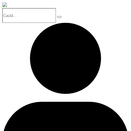
Caută…
Search