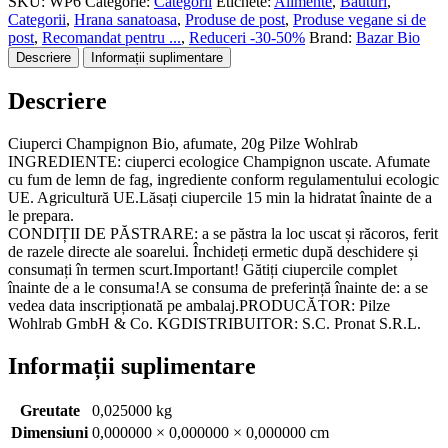
SKU:
WP6
Categorie:
Categorii
Etichete:
Alimente
,
Bauturi
,
bio,
Categorii
,
Hrana sanatoasa
,
Produse de post
,
Produse vegane si de
afumate,
post
,
Recomandat pentru ...
,
Reduceri -30-50%
Brand:
Bazar Bio
20g
Descriere
Informații suplimentare
Pilze
Wohlrab
Descriere
Ciuperci Champignon Bio, afumate, 20g Pilze Wohlrab
INGREDIENTE: ciuperci ecologice Champignon uscate. Afumate
cu fum de lemn de fag, ingrediente conform regulamentului ecologic
UE. Agricultură UE.Lăsați ciupercile 15 min la hidratat înainte de a
le prepara.
CONDIȚII DE PĂSTRARE: a se păstra la loc uscat și răcoros, ferit
de razele directe ale soarelui. Închideți ermetic după deschidere și
consumați în termen scurt.Important! Gătiți ciupercile complet
înainte de a le consuma!A se consuma de preferință înainte de: a se
vedea data inscripționată pe ambalaj.PRODUCĂTOR: Pilze
Wohlrab GmbH & Co. KGDISTRIBUITOR: S.C. Pronat S.R.L.
Informații suplimentare
Greutate
0,025000 kg
Dimensiuni
0,000000 × 0,000000 × 0,000000 cm