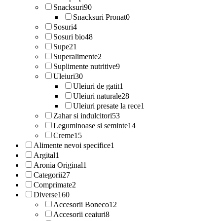
Snacksuri
90
Snacksuri Pronat
0
Sosuri
4
Sosuri bio
48
Supe
21
Superalimente
2
Suplimente nutritive
9
Uleiuri
30
Uleiuri de gatit
1
Uleiuri naturale
28
Uleiuri presate la rece
1
Zahar si indulcitori
53
Leguminoase si seminte
14
Creme
15
Alimente nevoi specifice
1
Argital
1
Aronia Original
1
Categorii
27
Comprimate
2
Diverse
160
Accesorii Boneco
12
Accesorii ceaiuri
8