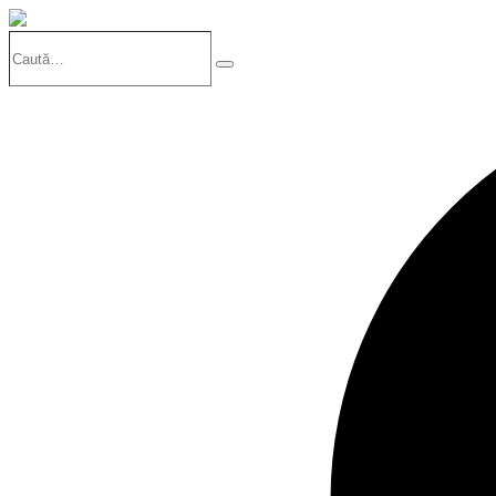
Caută…
Search