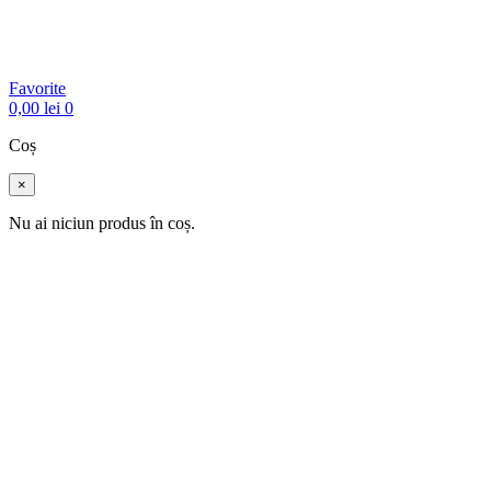
Favorite
0,00
lei
0
Coș
×
Nu ai niciun produs în coș.