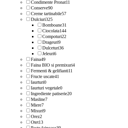
Condimente Pronat
11
Conserve
90
Creme tartinabile
57
Dulciuri
325
Bomboane
31
Ciocolata
144
Compoturi
22
Drageuri
9
Dulceturi
36
Jeleuri
6
Faina
49
Faina BIO si premixuri
4
Fermenti & gelifianti
11
Fructe uscate
41
Iaurturi
0
Iaurturi vegetale
0
Ingrediente patiserie
20
Masline
7
Miere
7
Mixuri
9
Orez
2
Otet
13
Paste fainoase
39