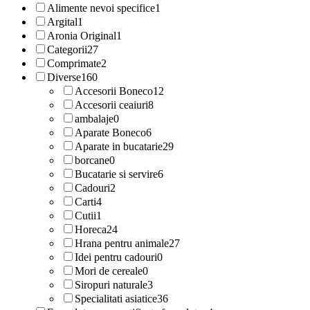
Alimente nevoi specifice
1
Argital
1
Aronia Original
1
Categorii
27
Comprimate
2
Diverse
160
Accesorii Boneco
12
Accesorii ceaiuri
8
ambalaje
0
Aparate Boneco
6
Aparate in bucatarie
29
borcane
0
Bucatarie si servire
6
Cadouri
2
Carti
4
Cutii
1
Horeca
24
Hrana pentru animale
27
Idei pentru cadouri
0
Mori de cereale
0
Siropuri naturale
3
Specialitati asiatice
36