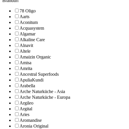
Branduri
78 Oligo
Aarts
Aconitum
Acquasystem
Algamar
Alkaline Care
Alnavit
Altele
Amaizin Organic
Amisa
Amrita
Ancestral Superfoods
ApuliaKundi
Arabella
Arche Naturküche - Asia
Arche Naturküche - Europa
Argileo
Argital
Aries
Aromandise
Aronia Original