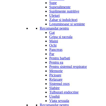
Supe
Superalimente
Suplimente nutritive
Uleiuri
Zahar si indulcitori
Leguminoase si seminte
Recomandat pentru
Gat
Gripa si raceala
Maini
Ochi
Pancreas
Par
Pentru barbati
Pentru ea
Pentru sistemul respirator
Memorie
Picioare
Relaxare
Sistemul osos
Slabire
Tulburari endocrine
Unghii
Viata sexuala
Recomandat pentru