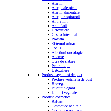
Alergii
Alergii ale pielii
Alergii alimentare
Alergii respiratorii
Anti-aging
Articulatii
Detoxifiere
Gastro-intestinal
Prostata
Sistemul urinar
Tonus
Afectiuni oncologice
Anemie
Cura de slabire
Pentru copii
Detoxifiere
Produse vegane si de post
Produse vegane si de post
Biovegan
Biscuiti vegani
Iaurturi vegetale
Produse cosmetice
Balsam
Cosmetice naturale
Cosmetice pentru copii