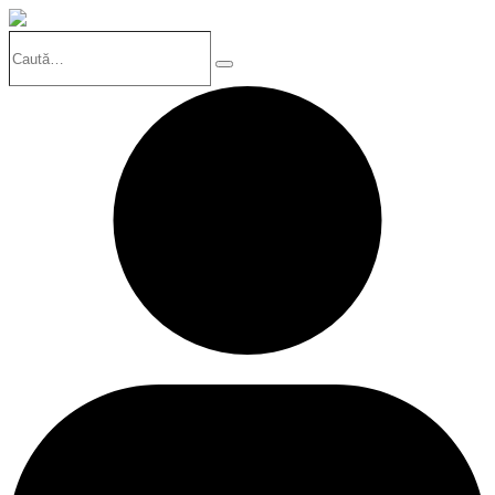
Caută…
Search