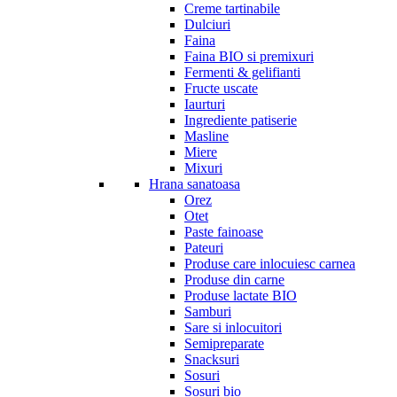
Creme tartinabile
Dulciuri
Faina
Faina BIO si premixuri
Fermenti & gelifianti
Fructe uscate
Iaurturi
Ingrediente patiserie
Masline
Miere
Mixuri
Hrana sanatoasa
Orez
Otet
Paste fainoase
Pateuri
Produse care inlocuiesc carnea
Produse din carne
Produse lactate BIO
Samburi
Sare si inlocuitori
Semipreparate
Snacksuri
Sosuri
Sosuri bio