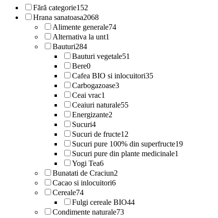
Fără categorie
152
Hrana sanatoasa
2068
Alimente generale
74
Alternativa la unt
1
Bauturi
284
Bauturi vegetale
51
Bere
0
Cafea BIO si inlocuitori
35
Carbogazoase
3
Ceai vrac
1
Ceaiuri naturale
55
Energizante
2
Sucuri
4
Sucuri de fructe
12
Sucuri pure 100% din superfructe
19
Sucuri pure din plante medicinale
1
Yogi Tea
6
Bunatati de Craciun
2
Cacao si inlocuitori
6
Cereale
74
Fulgi cereale BIO
44
Condimente naturale
73