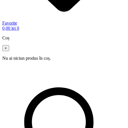
Favorite
0,00
lei
0
Coș
×
Nu ai niciun produs în coș.