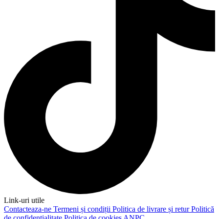
Link-uri utile
Contacteaza-ne
Termeni și condiții
Politica de livrare și retur
Politică
de confidențialitate
Politica de cookies
ANPC