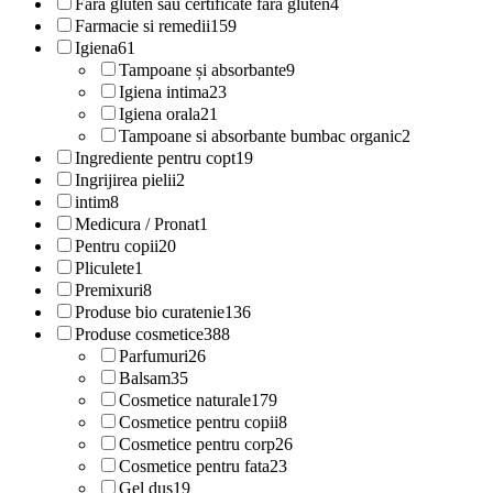
Fara gluten sau certificate fara gluten
4
Farmacie si remedii
159
Igiena
61
Tampoane și absorbante
9
Igiena intima
23
Igiena orala
21
Tampoane si absorbante bumbac organic
2
Ingrediente pentru copt
19
Ingrijirea pielii
2
intim
8
Medicura / Pronat
1
Pentru copii
20
Pliculete
1
Premixuri
8
Produse bio curatenie
136
Produse cosmetice
388
Parfumuri
26
Balsam
35
Cosmetice naturale
179
Cosmetice pentru copii
8
Cosmetice pentru corp
26
Cosmetice pentru fata
23
Gel dus
19