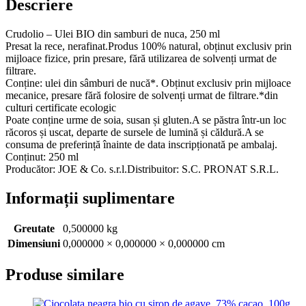
Descriere
Crudolio – Ulei BIO din samburi de nuca, 250 ml
Presat la rece, nerafinat.Produs 100% natural, obținut exclusiv prin
mijloace fizice, prin presare, fără utilizarea de solvenți urmat de
filtrare.
Conține: ulei din sâmburi de nucă*. Obținut exclusiv prin mijloace
mecanice, presare fără folosire de solvenți urmat de filtrare.*din
culturi certificate ecologic
Poate conține urme de soia, susan și gluten.A se păstra într-un loc
răcoros și uscat, departe de sursele de lumină și căldură.A se
consuma de preferință înainte de data inscripționată pe ambalaj.
Conținut: 250 ml
Producător: JOE & Co. s.r.l.Distribuitor: S.C. PRONAT S.R.L.
Informații suplimentare
Greutate
0,500000 kg
Dimensiuni
0,000000 × 0,000000 × 0,000000 cm
Produse similare