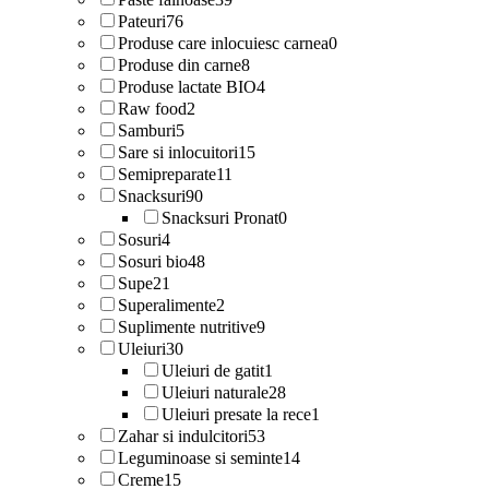
Pateuri
76
Produse care inlocuiesc carnea
0
Produse din carne
8
Produse lactate BIO
4
Raw food
2
Samburi
5
Sare si inlocuitori
15
Semipreparate
11
Snacksuri
90
Snacksuri Pronat
0
Sosuri
4
Sosuri bio
48
Supe
21
Superalimente
2
Suplimente nutritive
9
Uleiuri
30
Uleiuri de gatit
1
Uleiuri naturale
28
Uleiuri presate la rece
1
Zahar si indulcitori
53
Leguminoase si seminte
14
Creme
15