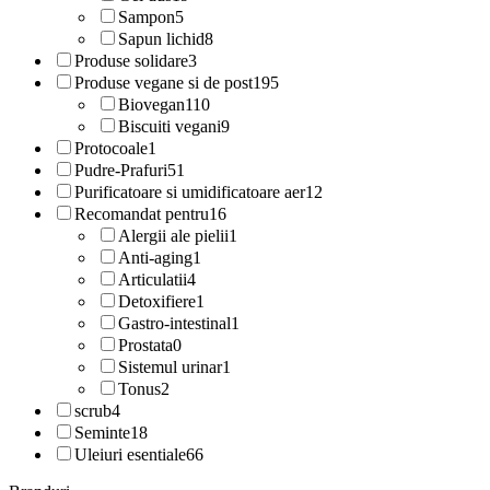
Sampon
5
Sapun lichid
8
Produse solidare
3
Produse vegane si de post
195
Biovegan
110
Biscuiti vegani
9
Protocoale
1
Pudre-Prafuri
51
Purificatoare si umidificatoare aer
12
Recomandat pentru
16
Alergii ale pielii
1
Anti-aging
1
Articulatii
4
Detoxifiere
1
Gastro-intestinal
1
Prostata
0
Sistemul urinar
1
Tonus
2
scrub
4
Seminte
18
Uleiuri esentiale
66