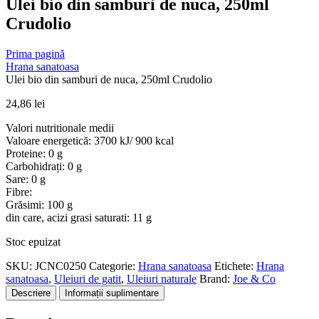
Ulei bio din samburi de nuca, 250ml
Crudolio
Prima pagină
Hrana sanatoasa
Ulei bio din samburi de nuca, 250ml Crudolio
24,86
lei
Valori nutritionale medii
Valoare energetică: 3700 kJ/ 900 kcal
Proteine: 0 g
Carbohidrați: 0 g
Sare: 0 g
Fibre:
Grăsimi: 100 g
din care, acizi grasi saturati: 11 g
Stoc epuizat
SKU:
JCNC0250
Categorie:
Hrana sanatoasa
Etichete:
Hrana
sanatoasa
,
Uleiuri de gatit
,
Uleiuri naturale
Brand:
Joe & Co
Descriere
Informații suplimentare