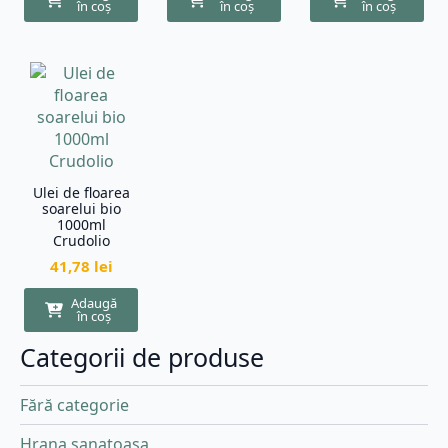
în coș
în coș
în coș
Ulei de floarea
soarelui bio
1000ml
Crudolio
41,78
lei
Adaugă
în coș
Categorii de produse
Fără categorie
Hrana sanatoasa