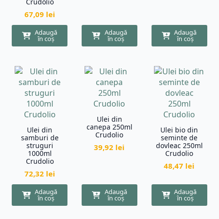
Crudolio
67,09
lei
Adaugă
Adaugă
Adaugă
în coș
în coș
în coș
Ulei din
canepa 250ml
Ulei din
Ulei bio din
Crudolio
samburi de
seminte de
struguri
dovleac 250ml
39,92
lei
1000ml
Crudolio
Crudolio
48,47
lei
72,32
lei
Adaugă
Adaugă
Adaugă
în coș
în coș
în coș