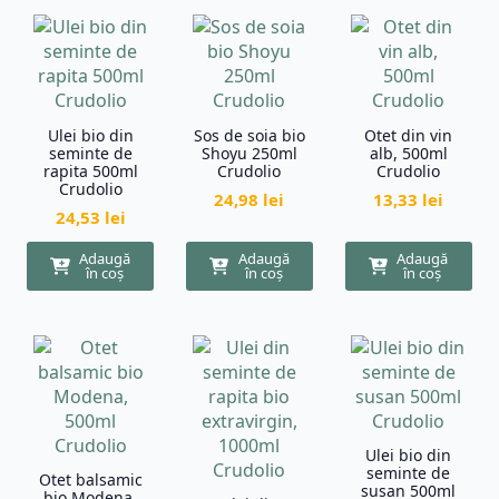
Ulei bio din
Sos de soia bio
Otet din vin
seminte de
Shoyu 250ml
alb, 500ml
rapita 500ml
Crudolio
Crudolio
Crudolio
24,98
lei
13,33
lei
24,53
lei
Adaugă
Adaugă
Adaugă
în coș
în coș
în coș
Ulei bio din
seminte de
Otet balsamic
susan 500ml
bio Modena,