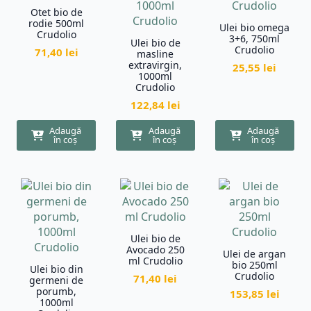
Otet bio de
rodie 500ml
Ulei bio omega
Crudolio
3+6, 750ml
Ulei bio de
Crudolio
71,40
lei
masline
extravirgin,
25,55
lei
1000ml
Crudolio
122,84
lei
Adaugă
Adaugă
Adaugă
în coș
în coș
în coș
Ulei bio de
Avocado 250
Ulei de argan
ml Crudolio
bio 250ml
Ulei bio din
Crudolio
71,40
lei
germeni de
porumb,
153,85
lei
1000ml