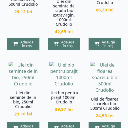
Ulei din
Crudolio
500ml Crudolio
seminte de
66,30
lei
rapita bio
29,12
lei
extravirgin,
1000ml
Crudolio
42,65
lei
Adaugă
Adaugă
Adaugă
în coș
în coș
în coș
Ulei din
Ulei bio pentru
seminte de in
prajit 1000ml
Ulei de floarea
bio, 250ml
Crudolio
soarelui bio
Crudolio
500ml Crudolio
39,87
lei
21,16
lei
24,53
lei
Adaugă
Adaugă
Adaugă