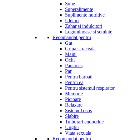
Supe
Superalimente
Suplimente nutritive
Uleiuri
Zahar si indulcitori
Leguminoase si seminte
Recomandat pentru
Gat
Gripa si raceala
Maini
Ochi
Pancreas
Par
Pentru barbati
Pentru ea
Pentru sistemul respirator
Memorie
Picioare
Relaxare
Sistemul osos
Slabire
Tulburari endocrine
Unghii
Viata sexuala
Recomandat pentru