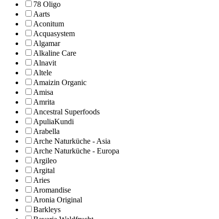
78 Oligo
Aarts
Aconitum
Acquasystem
Algamar
Alkaline Care
Alnavit
Altele
Amaizin Organic
Amisa
Amrita
Ancestral Superfoods
ApuliaKundi
Arabella
Arche Naturküche - Asia
Arche Naturküche - Europa
Argileo
Argital
Aries
Aromandise
Aronia Original
Barkleys