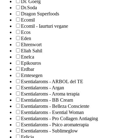
Dr. Goerg
Dr.Soda
Dragon Superfoods
Ecomil
Ecomil - Iaurturi vegane
Ecos
Eden
Ehrenwort
Eliah Sahil
Enelca
Epikouros
Erdbar
Erntesegen
Esentialaroms - ARBOL del TE
Esentialaroms - Argan
Esentialaroms - Aroma terapia
Esentialaroms - BB Cream
Esentialaroms - Belleza Consciente
Esentialaroms - Esential Woman
Esentialaroms - Pro Collagen Antiaging
Esentialaroms - Psico aromaterapia
Esentialaroms - Sublimeglow
Felicia