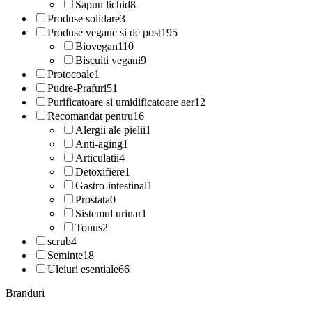
Sapun lichid
8
Produse solidare
3
Produse vegane si de post
195
Biovegan
110
Biscuiti vegani
9
Protocoale
1
Pudre-Prafuri
51
Purificatoare si umidificatoare aer
12
Recomandat pentru
16
Alergii ale pielii
1
Anti-aging
1
Articulatii
4
Detoxifiere
1
Gastro-intestinal
1
Prostata
0
Sistemul urinar
1
Tonus
2
scrub
4
Seminte
18
Uleiuri esentiale
66
Branduri