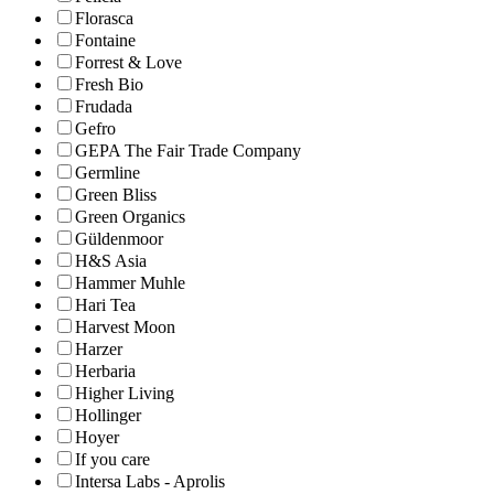
Florasca
Fontaine
Forrest & Love
Fresh Bio
Frudada
Gefro
GEPA The Fair Trade Company
Germline
Green Bliss
Green Organics
Güldenmoor
H&S Asia
Hammer Muhle
Hari Tea
Harvest Moon
Harzer
Herbaria
Higher Living
Hollinger
Hoyer
If you care
Intersa Labs - Aprolis