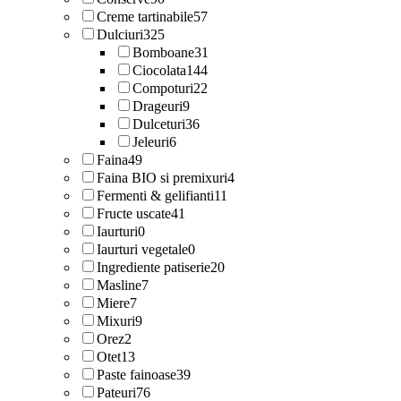
Creme tartinabile
57
Dulciuri
325
Bomboane
31
Ciocolata
144
Compoturi
22
Drageuri
9
Dulceturi
36
Jeleuri
6
Faina
49
Faina BIO si premixuri
4
Fermenti & gelifianti
11
Fructe uscate
41
Iaurturi
0
Iaurturi vegetale
0
Ingrediente patiserie
20
Masline
7
Miere
7
Mixuri
9
Orez
2
Otet
13
Paste fainoase
39
Pateuri
76