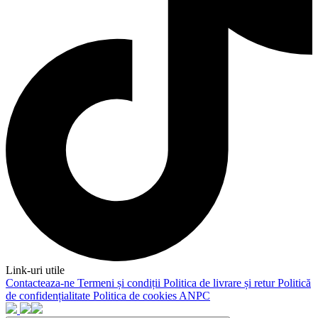
Link-uri utile
Contacteaza-ne
Termeni și condiții
Politica de livrare și retur
Politică
de confidențialitate
Politica de cookies
ANPC