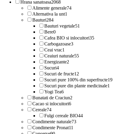
Hrana sanatoasa
2068
Alimente generale
74
Alternativa la unt
1
Bauturi
284
Bauturi vegetale
51
Bere
0
Cafea BIO si inlocuitori
35
Carbogazoase
3
Ceai vrac
1
Ceaiuri naturale
55
Energizante
2
Sucuri
4
Sucuri de fructe
12
Sucuri pure 100% din superfructe
19
Sucuri pure din plante medicinale
1
Yogi Tea
6
Bunatati de Craciun
2
Cacao si inlocuitori
6
Cereale
74
Fulgi cereale BIO
44
Condimente naturale
73
Condimente Pronat
11
Conserve
90