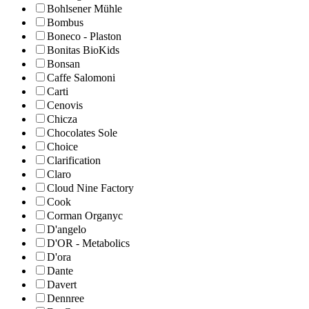
Bohlsener Mühle
Bombus
Boneco - Plaston
Bonitas BioKids
Bonsan
Caffe Salomoni
Carti
Cenovis
Chicza
Chocolates Sole
Choice
Clarification
Claro
Cloud Nine Factory
Cook
Corman Organyc
D'angelo
D'OR - Metabolics
D'ora
Dante
Davert
Dennree