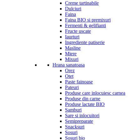
Creme tartinabile
Dulciuri
Faina
Faina BIO si premixuri
Fermenti & gelifianti
Fructe uscate
Iaurturi
Ingrediente patiserie
Masline
Miere
Mixuri
Hrana sanatoasa
Orez
Otet
Paste fainoase
Pateuri
Produse care inlocuiesc carnea
Produse din carne
Produse lactate BIO
Samburi
Sare si inlocuitori
Semipreparate
Snacksuri
Sosuri
Sosuri bio