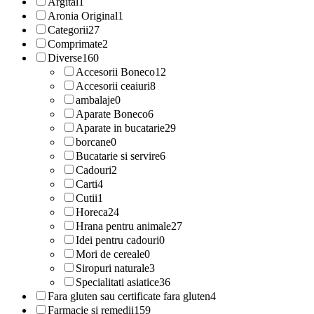
Argital
1
Aronia Original
1
Categorii
27
Comprimate
2
Diverse
160
Accesorii Boneco
12
Accesorii ceaiuri
8
ambalaje
0
Aparate Boneco
6
Aparate in bucatarie
29
borcane
0
Bucatarie si servire
6
Cadouri
2
Carti
4
Cutii
1
Horeca
24
Hrana pentru animale
27
Idei pentru cadouri
0
Mori de cereale
0
Siropuri naturale
3
Specialitati asiatice
36
Fara gluten sau certificate fara gluten
4
Farmacie si remedii
159