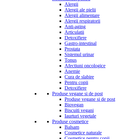
Alergii
Alergii ale pielii
Alergii alimentare
Alergii respiratorii
Anti-aging
Articulatii
Detoxifiere
Gastro-intestinal
Prostata
Sistemul urinar
Tonus
Afectiuni oncologice
Anemie
Cura de slabire
Pentru copii
Detoxifiere
Produse vegane si de post
Produse vegane si de post
Biovegan
Biscuiti vegani
Iaurturi vegetale
Produse cosmetice
Balsam
Cosmetice naturale
Cosmetice pentru copii