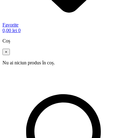
Favorite
0,00
lei
0
Coș
×
Nu ai niciun produs în coș.