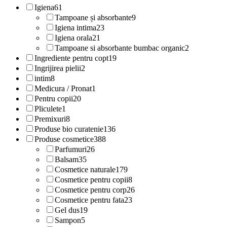
Igiena
61
Tampoane și absorbante
9
Igiena intima
23
Igiena orala
21
Tampoane si absorbante bumbac organic
2
Ingrediente pentru copt
19
Ingrijirea pielii
2
intim
8
Medicura / Pronat
1
Pentru copii
20
Pliculete
1
Premixuri
8
Produse bio curatenie
136
Produse cosmetice
388
Parfumuri
26
Balsam
35
Cosmetice naturale
179
Cosmetice pentru copii
8
Cosmetice pentru corp
26
Cosmetice pentru fata
23
Gel dus
19
Sampon
5