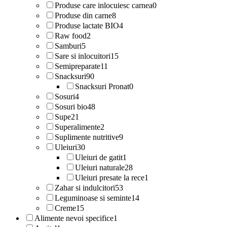
Produse care inlocuiesc carnea
0
Produse din carne
8
Produse lactate BIO
4
Raw food
2
Samburi
5
Sare si inlocuitori
15
Semipreparate
11
Snacksuri
90
Snacksuri Pronat
0
Sosuri
4
Sosuri bio
48
Supe
21
Superalimente
2
Suplimente nutritive
9
Uleiuri
30
Uleiuri de gatit
1
Uleiuri naturale
28
Uleiuri presate la rece
1
Zahar si indulcitori
53
Leguminoase si seminte
14
Creme
15
Alimente nevoi specifice
1