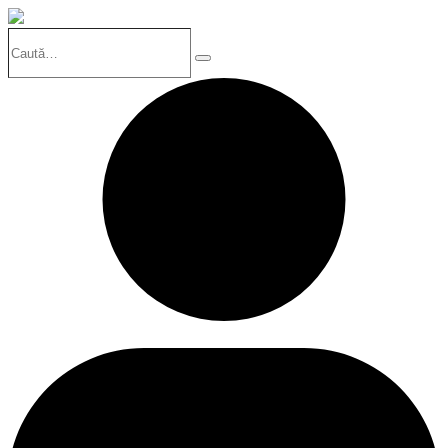
Caută…
Search