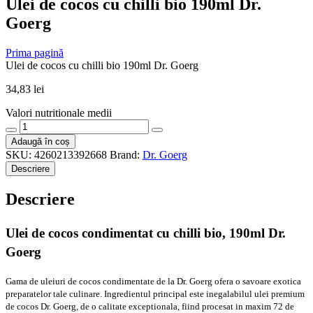
Ulei de cocos cu chilli bio 190ml Dr.
Goerg
Prima pagină
Ulei de cocos cu chilli bio 190ml Dr. Goerg
34,83
lei
Valori nutritionale medii
Cantitate
Ulei
Adaugă în coș
de
SKU:
4260213392668
Brand:
Dr. Goerg
cocos
Descriere
cu
chilli
Descriere
bio
190ml
Dr.
Ulei de cocos condimentat cu chilli bio, 190ml Dr.
Goerg
Goerg
Gama de uleiuri de cocos condimentate de la Dr. Goerg ofera o savoare exotica
preparatelor tale culinare. Ingredientul principal este inegalabilul ulei premium
de cocos Dr. Goerg, de o calitate exceptionala, fiind procesat in maxim 72 de