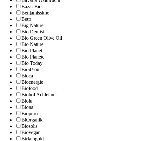
Bavaria Waldfrucht
Bazar Bio
Benjamissimo
Bettr
Big Nature
Bio Dentist
Bio Green Olive Oil
Bio Nature
Bio Planet
Bio Planete
Bio Today
Bio4You
Bioca
Bioenergie
Biofood
Biohof Achleitner
Biolu
Biona
Biopuro
BiOrganik
Biosolis
Biovegan
Birkengold