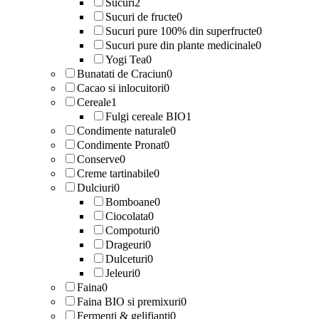
Sucuri
2
Sucuri de fructe
0
Sucuri pure 100% din superfructe
0
Sucuri pure din plante medicinale
0
Yogi Tea
0
Bunatati de Craciun
0
Cacao si inlocuitori
0
Cereale
1
Fulgi cereale BIO
1
Condimente naturale
0
Condimente Pronat
0
Conserve
0
Creme tartinabile
0
Dulciuri
0
Bomboane
0
Ciocolata
0
Compoturi
0
Drageuri
0
Dulceturi
0
Jeleuri
0
Faina
0
Faina BIO si premixuri
0
Fermenti & gelifianti
0