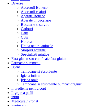
Diverse
Accesorii Boneco
Accesorii ceaiuri
Aparate Boneco
Aparate in bucatarie
Bucatarie si servire
Cadouri
Carti
Cutii
Horeca
Hrana pentru animale
Siropuri naturale
Specialitati asiatice
Fara gluten sau certificate fara gluten
Farmacie si remedii
Igiena
Tampoane și absorbante
Igiena intima
Igiena orala
Tampoane si absorbante bumbac organic
Ingrediente pentru copt
Ingrijirea pielii
intim
Medicura / Pronat
Pentru copii