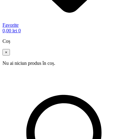
Favorite
0,00
lei
0
Coș
×
Nu ai niciun produs în coș.