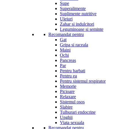
Supe
Superalimente
Suplimente nutritive
Uleiuri
Zahar si indulcitori
Leguminoase si seminte
Recomandat pentru
Gat
Gripa si raceala
Maini
Ochi
Pancreas
Par
Pentru barbati
Pentru ea
Pentru sistemul respirator
Memorie
Picioare
Relaxare
Sistemul osos
Slabire
Tulburari endocrine
Unghii
Viata sexuala
Recomandat pentru