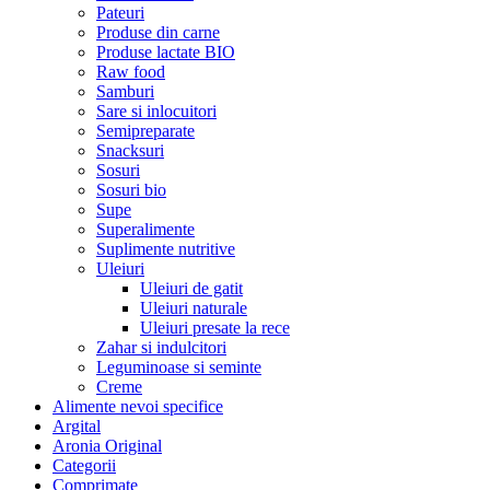
Pateuri
Produse din carne
Produse lactate BIO
Raw food
Samburi
Sare si inlocuitori
Semipreparate
Snacksuri
Sosuri
Sosuri bio
Supe
Superalimente
Suplimente nutritive
Uleiuri
Uleiuri de gatit
Uleiuri naturale
Uleiuri presate la rece
Zahar si indulcitori
Leguminoase si seminte
Creme
Alimente nevoi specifice
Argital
Aronia Original
Categorii
Comprimate