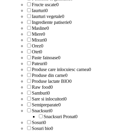
Fructe uscate
0
Iaurturi
0
Iaurturi vegetale
0
Ingrediente patiserie
0
Masline
0
Miere
0
Mixuri
0
Orez
0
Otet
0
Paste fainoase
0
Pateuri
0
Produse care inlocuiesc carnea
0
Produse din carne
0
Produse lactate BIO
0
Raw food
0
Samburi
0
Sare si inlocuitori
0
Semipreparate
0
Snacksuri
0
Snacksuri Pronat
0
Sosuri
0
Sosuri bio
0