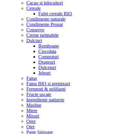
Cacao si inlocuitori
Cereale
Fulgi cereale BIO
Condimente naturale
Condimente Pronat
Conserve
Creme tartinabile
Dulciuri
Bomboane
Ciocolata
Compoturi
Drageuri
Dulceturi
Jeleuri
Faina
Faina BIO si premixuri
Fermenti & gelifianti
Fructe uscate
Ingrediente patiserie
Masline
Miere
Mixuri
Orez
Otet
Paste fainoase