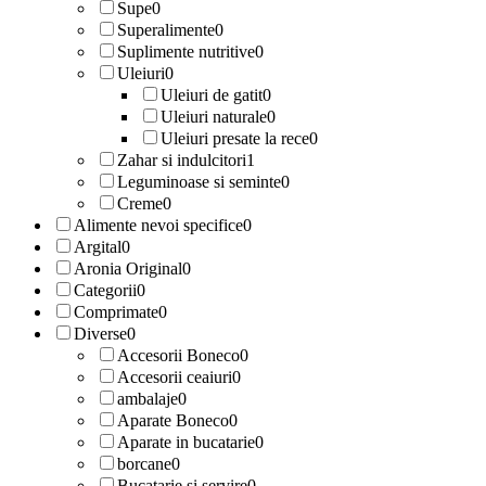
Supe
0
Superalimente
0
Suplimente nutritive
0
Uleiuri
0
Uleiuri de gatit
0
Uleiuri naturale
0
Uleiuri presate la rece
0
Zahar si indulcitori
1
Leguminoase si seminte
0
Creme
0
Alimente nevoi specifice
0
Argital
0
Aronia Original
0
Categorii
0
Comprimate
0
Diverse
0
Accesorii Boneco
0
Accesorii ceaiuri
0
ambalaje
0
Aparate Boneco
0
Aparate in bucatarie
0
borcane
0
Bucatarie si servire
0