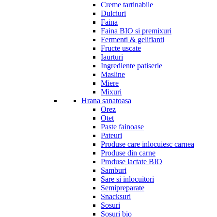
Creme tartinabile
Dulciuri
Faina
Faina BIO si premixuri
Fermenti & gelifianti
Fructe uscate
Iaurturi
Ingrediente patiserie
Masline
Miere
Mixuri
Hrana sanatoasa
Orez
Otet
Paste fainoase
Pateuri
Produse care inlocuiesc carnea
Produse din carne
Produse lactate BIO
Samburi
Sare si inlocuitori
Semipreparate
Snacksuri
Sosuri
Sosuri bio