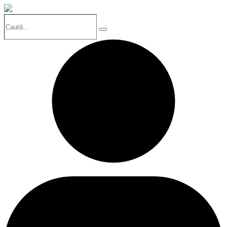
Caută…
Search