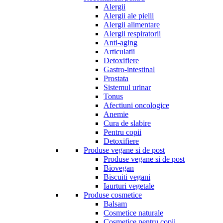
Alergii
Alergii ale pielii
Alergii alimentare
Alergii respiratorii
Anti-aging
Articulatii
Detoxifiere
Gastro-intestinal
Prostata
Sistemul urinar
Tonus
Afectiuni oncologice
Anemie
Cura de slabire
Pentru copii
Detoxifiere
Produse vegane si de post
Produse vegane si de post
Biovegan
Biscuiti vegani
Iaurturi vegetale
Produse cosmetice
Balsam
Cosmetice naturale
Cosmetice pentru copii