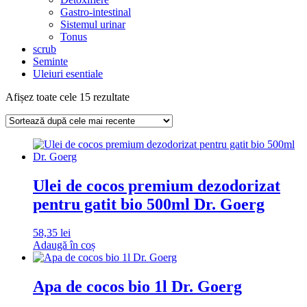
Gastro-intestinal
Sistemul urinar
Tonus
scrub
Seminte
Uleiuri esentiale
Sortat
Afișez toate cele 15 rezultate
după
cele
mai
recente
Ulei de cocos premium dezodorizat
pentru gatit bio 500ml Dr. Goerg
58,35
lei
Adaugă în coș
Apa de cocos bio 1l Dr. Goerg