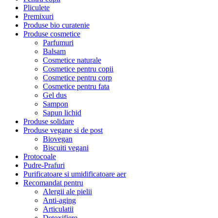
Pliculete
Premixuri
Produse bio curatenie
Produse cosmetice
Parfumuri
Balsam
Cosmetice naturale
Cosmetice pentru copii
Cosmetice pentru corp
Cosmetice pentru fata
Gel dus
Sampon
Sapun lichid
Produse solidare
Produse vegane si de post
Biovegan
Biscuiti vegani
Protocoale
Pudre-Prafuri
Purificatoare si umidificatoare aer
Recomandat pentru
Alergii ale pielii
Anti-aging
Articulatii
Detoxifiere