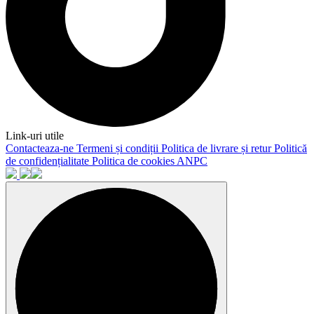
Link-uri utile
Contacteaza-ne
Termeni și condiții
Politica de livrare și retur
Politică
de confidențialitate
Politica de cookies
ANPC