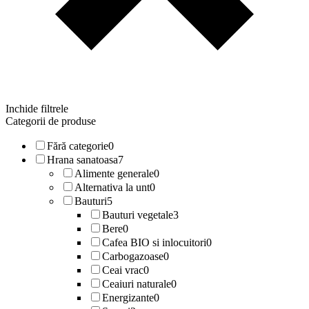
Inchide filtrele
Categorii de produse
Fără categorie
0
Hrana sanatoasa
7
Alimente generale
0
Alternativa la unt
0
Bauturi
5
Bauturi vegetale
3
Bere
0
Cafea BIO si inlocuitori
0
Carbogazoase
0
Ceai vrac
0
Ceaiuri naturale
0
Energizante
0