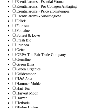
Esentialaroms - Esential Woman
Esentialaroms - Pro Collagen Antiaging
Esentialaroms - Psico aromaterapia
Esentialaroms - Sublimeglow
Felicia
Florasca
Fontaine
Forrest & Love
Fresh Bio
Frudada
Gefro
GEPA The Fair Trade Company
Germline
Green Bliss
Green Organics
Güldenmoor
H&S Asia
Hammer Muhle
Hari Tea
Harvest Moon
Harzer
Herbaria
Higher Living