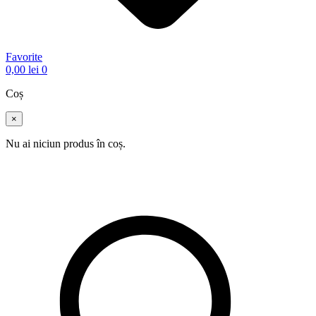
Favorite
0,00
lei
0
Coș
×
Nu ai niciun produs în coș.