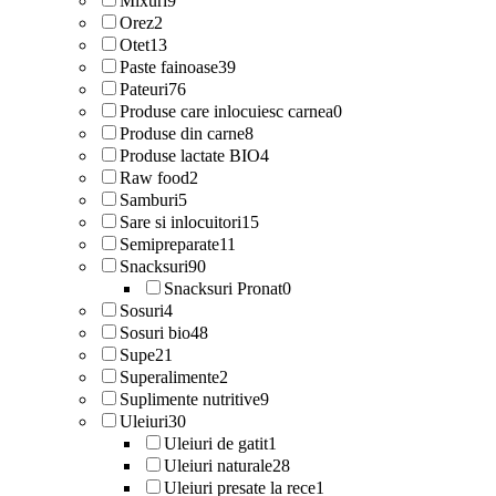
Mixuri
9
Orez
2
Otet
13
Paste fainoase
39
Pateuri
76
Produse care inlocuiesc carnea
0
Produse din carne
8
Produse lactate BIO
4
Raw food
2
Samburi
5
Sare si inlocuitori
15
Semipreparate
11
Snacksuri
90
Snacksuri Pronat
0
Sosuri
4
Sosuri bio
48
Supe
21
Superalimente
2
Suplimente nutritive
9
Uleiuri
30
Uleiuri de gatit
1
Uleiuri naturale
28
Uleiuri presate la rece
1