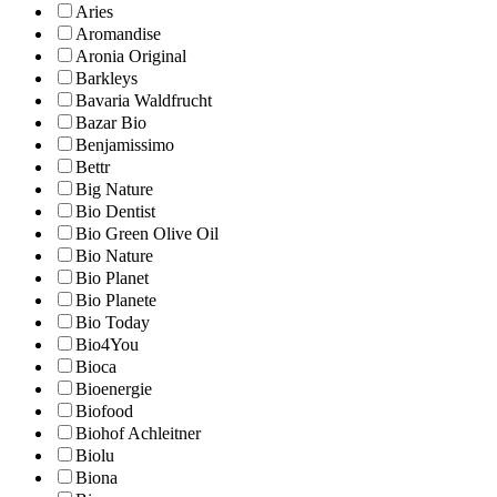
Aries
Aromandise
Aronia Original
Barkleys
Bavaria Waldfrucht
Bazar Bio
Benjamissimo
Bettr
Big Nature
Bio Dentist
Bio Green Olive Oil
Bio Nature
Bio Planet
Bio Planete
Bio Today
Bio4You
Bioca
Bioenergie
Biofood
Biohof Achleitner
Biolu
Biona