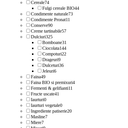
Cereale
74
Fulgi cereale BIO
44
Condimente naturale
73
Condimente Pronat
11
Conserve
90
Creme tartinabile
57
Dulciuri
325
Bomboane
31
Ciocolata
144
Compoturi
22
Drageuri
9
Dulceturi
36
Jeleuri
6
Faina
49
Faina BIO si premixuri
4
Fermenti & gelifianti
11
Fructe uscate
41
Iaurturi
0
Iaurturi vegetale
0
Ingrediente patiserie
20
Masline
7
Miere
7