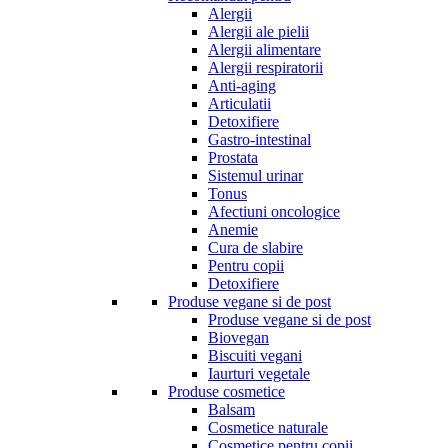
Alergii
Alergii ale pielii
Alergii alimentare
Alergii respiratorii
Anti-aging
Articulatii
Detoxifiere
Gastro-intestinal
Prostata
Sistemul urinar
Tonus
Afectiuni oncologice
Anemie
Cura de slabire
Pentru copii
Detoxifiere
Produse vegane si de post
Produse vegane si de post
Biovegan
Biscuiti vegani
Iaurturi vegetale
Produse cosmetice
Balsam
Cosmetice naturale
Cosmetice pentru copii