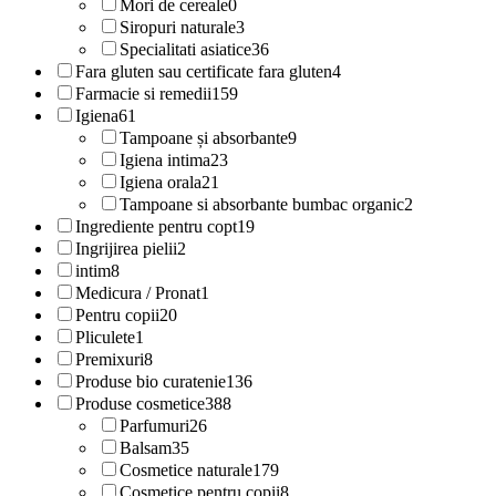
Mori de cereale
0
Siropuri naturale
3
Specialitati asiatice
36
Fara gluten sau certificate fara gluten
4
Farmacie si remedii
159
Igiena
61
Tampoane și absorbante
9
Igiena intima
23
Igiena orala
21
Tampoane si absorbante bumbac organic
2
Ingrediente pentru copt
19
Ingrijirea pielii
2
intim
8
Medicura / Pronat
1
Pentru copii
20
Pliculete
1
Premixuri
8
Produse bio curatenie
136
Produse cosmetice
388
Parfumuri
26
Balsam
35
Cosmetice naturale
179
Cosmetice pentru copii
8