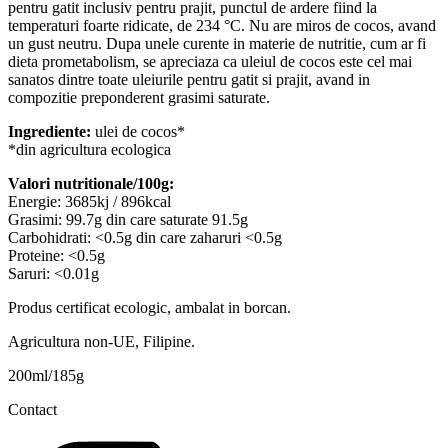
pentru gatit inclusiv pentru prajit, punctul de ardere fiind la
temperaturi foarte ridicate, de 234 °C. Nu are miros de cocos, avand
un gust neutru. Dupa unele curente in materie de nutritie, cum ar fi
dieta prometabolism, se apreciaza ca uleiul de cocos este cel mai
sanatos dintre toate uleiurile pentru gatit si prajit, avand in
compozitie preponderent grasimi saturate.
Ingrediente:
ulei de cocos*
*din agricultura ecologica
Valori nutritionale/100g:
Energie: 3685kj / 896kcal
Grasimi: 99.7g din care saturate 91.5g
Carbohidrati: <0.5g din care zaharuri <0.5g
Proteine: <0.5g
Saruri: <0.01g
Produs certificat ecologic, ambalat in borcan.
Agricultura non-UE, Filipine.
200ml/185g
Contact