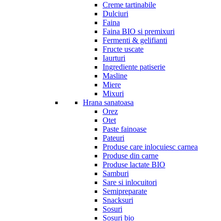
Creme tartinabile
Dulciuri
Faina
Faina BIO si premixuri
Fermenti & gelifianti
Fructe uscate
Iaurturi
Ingrediente patiserie
Masline
Miere
Mixuri
Hrana sanatoasa
Orez
Otet
Paste fainoase
Pateuri
Produse care inlocuiesc carnea
Produse din carne
Produse lactate BIO
Samburi
Sare si inlocuitori
Semipreparate
Snacksuri
Sosuri
Sosuri bio