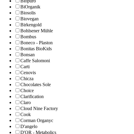
Biopuro
BiOrganik
Biosolis
Biovegan
Birkengold
Bohlsener Mühle
Bombus
Boneco - Plaston
Bonitas BioKids
Bonsan
Caffe Salomoni
Carti
Cenovis
Chicza
Chocolates Sole
Choice
Clarification
Claro
Cloud Nine Factory
Cook
Corman Organyc
D'angelo
D'OR - Metabolics