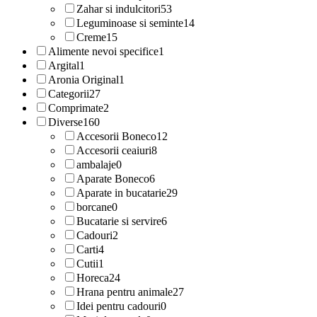
Zahar si indulcitori
53
Leguminoase si seminte
14
Creme
15
Alimente nevoi specifice
1
Argital
1
Aronia Original
1
Categorii
27
Comprimate
2
Diverse
160
Accesorii Boneco
12
Accesorii ceaiuri
8
ambalaje
0
Aparate Boneco
6
Aparate in bucatarie
29
borcane
0
Bucatarie si servire
6
Cadouri
2
Carti
4
Cutii
1
Horeca
24
Hrana pentru animale
27
Idei pentru cadouri
0