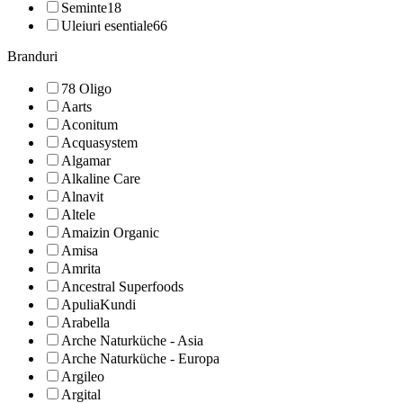
Seminte
18
Uleiuri esentiale
66
Branduri
78 Oligo
Aarts
Aconitum
Acquasystem
Algamar
Alkaline Care
Alnavit
Altele
Amaizin Organic
Amisa
Amrita
Ancestral Superfoods
ApuliaKundi
Arabella
Arche Naturküche - Asia
Arche Naturküche - Europa
Argileo
Argital