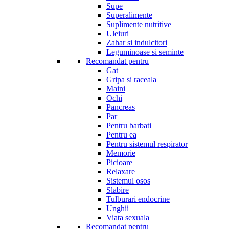
Supe
Superalimente
Suplimente nutritive
Uleiuri
Zahar si indulcitori
Leguminoase si seminte
Recomandat pentru
Gat
Gripa si raceala
Maini
Ochi
Pancreas
Par
Pentru barbati
Pentru ea
Pentru sistemul respirator
Memorie
Picioare
Relaxare
Sistemul osos
Slabire
Tulburari endocrine
Unghii
Viata sexuala
Recomandat pentru