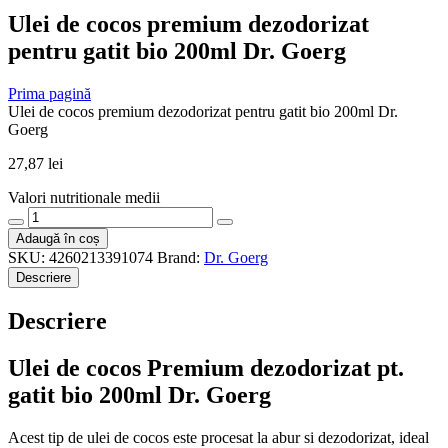
Ulei de cocos premium dezodorizat
pentru gatit bio 200ml Dr. Goerg
Prima pagină
Ulei de cocos premium dezodorizat pentru gatit bio 200ml Dr.
Goerg
27,87
lei
Valori nutritionale medii
Cantitate
Ulei
Adaugă în coș
de
SKU:
4260213391074
Brand:
Dr. Goerg
cocos
Descriere
premium
dezodorizat
Descriere
pentru
gatit
bio
Ulei de cocos Premium dezodorizat pt.
200ml
gatit bio 200ml Dr. Goerg
Dr.
Goerg
Acest tip de ulei de cocos este procesat la abur si dezodorizat, ideal