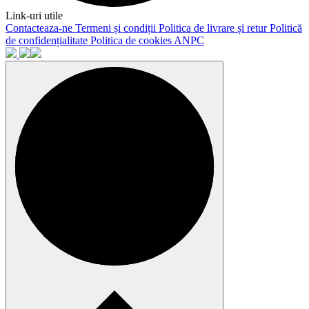
Link-uri utile
Contacteaza-ne
Termeni și condiții
Politica de livrare și retur
Politică
de confidențialitate
Politica de cookies
ANPC