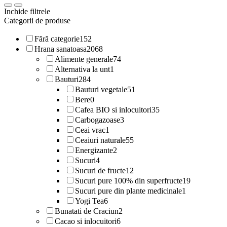
Inchide filtrele
Categorii de produse
Fără categorie
152
Hrana sanatoasa
2068
Alimente generale
74
Alternativa la unt
1
Bauturi
284
Bauturi vegetale
51
Bere
0
Cafea BIO si inlocuitori
35
Carbogazoase
3
Ceai vrac
1
Ceaiuri naturale
55
Energizante
2
Sucuri
4
Sucuri de fructe
12
Sucuri pure 100% din superfructe
19
Sucuri pure din plante medicinale
1
Yogi Tea
6
Bunatati de Craciun
2
Cacao si inlocuitori
6