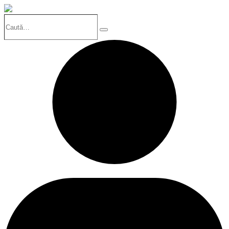
Caută…
Search