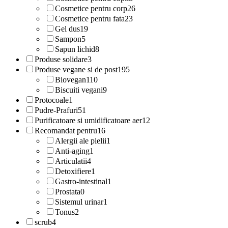
Cosmetice pentru corp
26
Cosmetice pentru fata
23
Gel dus
19
Sampon
5
Sapun lichid
8
Produse solidare
3
Produse vegane si de post
195
Biovegan
110
Biscuiti vegani
9
Protocoale
1
Pudre-Prafuri
51
Purificatoare si umidificatoare aer
12
Recomandat pentru
16
Alergii ale pielii
1
Anti-aging
1
Articulatii
4
Detoxifiere
1
Gastro-intestinal
1
Prostata
0
Sistemul urinar
1
Tonus
2
scrub
4