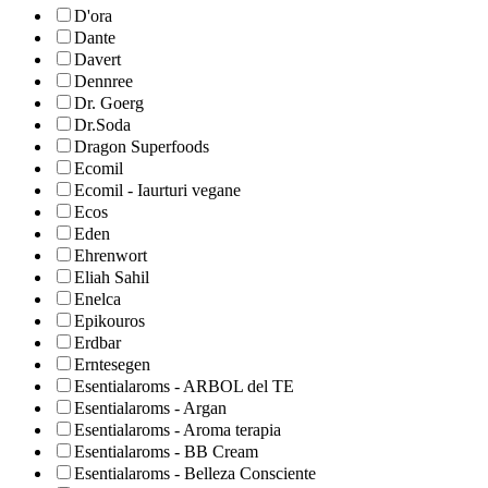
D'ora
Dante
Davert
Dennree
Dr. Goerg
Dr.Soda
Dragon Superfoods
Ecomil
Ecomil - Iaurturi vegane
Ecos
Eden
Ehrenwort
Eliah Sahil
Enelca
Epikouros
Erdbar
Erntesegen
Esentialaroms - ARBOL del TE
Esentialaroms - Argan
Esentialaroms - Aroma terapia
Esentialaroms - BB Cream
Esentialaroms - Belleza Consciente