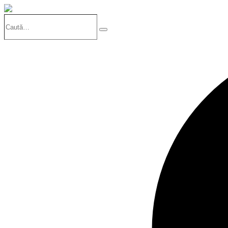
Caută…
Search