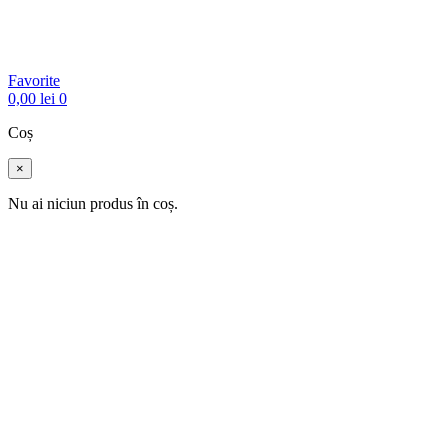
Favorite
0,00
lei
0
Coș
×
Nu ai niciun produs în coș.