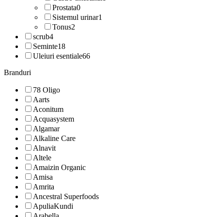
Prostata
0
Sistemul urinar
1
Tonus
2
scrub
4
Seminte
18
Uleiuri esentiale
66
Branduri
78 Oligo
Aarts
Aconitum
Acquasystem
Algamar
Alkaline Care
Alnavit
Altele
Amaizin Organic
Amisa
Amrita
Ancestral Superfoods
ApuliaKundi
Arabella