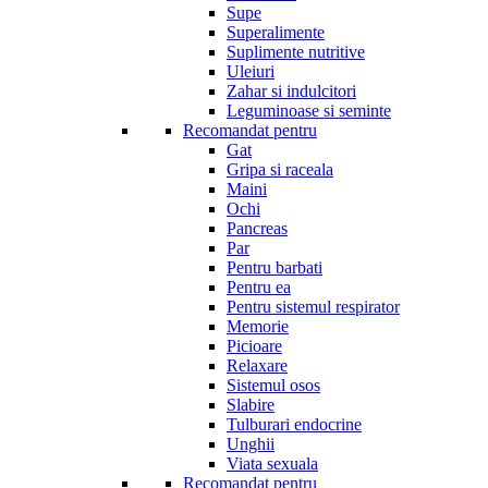
Supe
Superalimente
Suplimente nutritive
Uleiuri
Zahar si indulcitori
Leguminoase si seminte
Recomandat pentru
Gat
Gripa si raceala
Maini
Ochi
Pancreas
Par
Pentru barbati
Pentru ea
Pentru sistemul respirator
Memorie
Picioare
Relaxare
Sistemul osos
Slabire
Tulburari endocrine
Unghii
Viata sexuala
Recomandat pentru