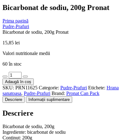
Bicarbonat de sodiu, 200g Pronat
Prima pagină
Pudre-Prafuri
Bicarbonat de sodiu, 200g Pronat
15,85
lei
Valori nutritionale medii
60 în stoc
Cantitate
Bicarbonat
Adaugă în coș
de
SKU:
PRN11625
Categorie:
Pudre-Prafuri
Etichete:
Hrana
sodiu,
sanatoasa
,
Pudre-Prafuri
Brand:
Pronat Can Pack
200g
Descriere
Informații suplimentare
Pronat
Descriere
Bicarbonat de sodiu, 200g
Ingrediente: bicarbonat de sodiu
Conținut: 200g