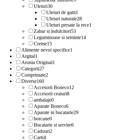
Uleiuri
30
Uleiuri de gatit
1
Uleiuri naturale
28
Uleiuri presate la rece
1
Zahar si indulcitori
53
Leguminoase si seminte
14
Creme
15
Alimente nevoi specifice
1
Argital
1
Aronia Original
1
Categorii
27
Comprimate
2
Diverse
160
Accesorii Boneco
12
Accesorii ceaiuri
8
ambalaje
0
Aparate Boneco
6
Aparate in bucatarie
29
borcane
0
Bucatarie si servire
6
Cadouri
2
Carti
4