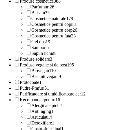
Produse cosmetice
388
Parfumuri
26
Balsam
35
Cosmetice naturale
179
Cosmetice pentru copii
8
Cosmetice pentru corp
26
Cosmetice pentru fata
23
Gel dus
19
Sampon
5
Sapun lichid
8
Produse solidare
3
Produse vegane si de post
195
Biovegan
110
Biscuiti vegani
9
Protocoale
1
Pudre-Prafuri
51
Purificatoare si umidificatoare aer
12
Recomandat pentru
16
Alergii ale pielii
1
Anti-aging
1
Articulatii
4
Detoxifiere
1
Gastro-intestinal
1