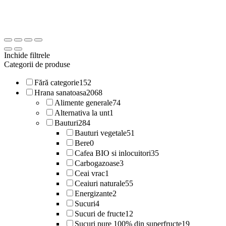
Inchide filtrele
Categorii de produse
Fără categorie
152
Hrana sanatoasa
2068
Alimente generale
74
Alternativa la unt
1
Bauturi
284
Bauturi vegetale
51
Bere
0
Cafea BIO si inlocuitori
35
Carbogazoase
3
Ceai vrac
1
Ceaiuri naturale
55
Energizante
2
Sucuri
4
Sucuri de fructe
12
Sucuri pure 100% din superfructe
19