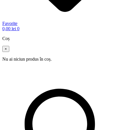
Favorite
0,00
lei
0
Coș
×
Nu ai niciun produs în coș.