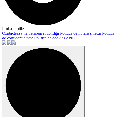
Link-uri utile
Contacteaza-ne
Termeni și condiții
Politica de livrare și retur
Politică
de confidențialitate
Politica de cookies
ANPC