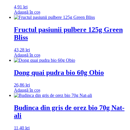
4,91
lei
Adaugă în coș
Fructul pasiunii pulbere 125g Green
Bliss
43,28
lei
Adaugă în coș
Dong quai pudra bio 60g Obio
26,86
lei
Adaugă în coș
Budinca din gris de orez bio 70g Nat-
ali
11,40
lei