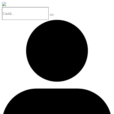
Caută…
Search