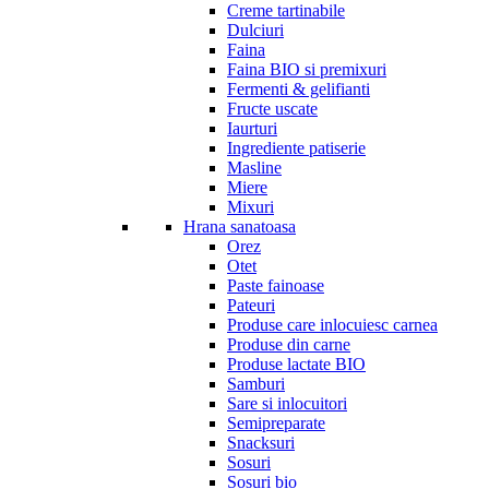
Creme tartinabile
Dulciuri
Faina
Faina BIO si premixuri
Fermenti & gelifianti
Fructe uscate
Iaurturi
Ingrediente patiserie
Masline
Miere
Mixuri
Hrana sanatoasa
Orez
Otet
Paste fainoase
Pateuri
Produse care inlocuiesc carnea
Produse din carne
Produse lactate BIO
Samburi
Sare si inlocuitori
Semipreparate
Snacksuri
Sosuri
Sosuri bio