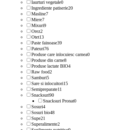
Iaurturi vegetale
0
Ingrediente patiserie
20
Masline
7
Miere
7
Mixuri
9
Orez
2
Otet
13
Paste fainoase
39
Pateuri
76
Produse care inlocuiesc carnea
0
Produse din carne
8
Produse lactate BIO
4
Raw food
2
Samburi
5
Sare si inlocuitori
15
Semipreparate
11
Snacksuri
90
Snacksuri Pronat
0
Sosuri
4
Sosuri bio
48
Supe
21
Superalimente
2
Suplimente nutritive
9