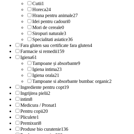
Cutii
1
Horeca
24
Hrana pentru animale
27
Idei pentru cadouri
0
Mori de cereale
0
Siropuri naturale
3
Specialitati asiatice
36
Fara gluten sau certificate fara gluten
4
Farmacie si remedii
159
Igiena
61
Tampoane și absorbante
9
Igiena intima
23
Igiena orala
21
Tampoane si absorbante bumbac organic
2
Ingrediente pentru copt
19
Ingrijirea pielii
2
intim
8
Medicura / Pronat
1
Pentru copii
20
Pliculete
1
Premixuri
8
Produse bio curatenie
136