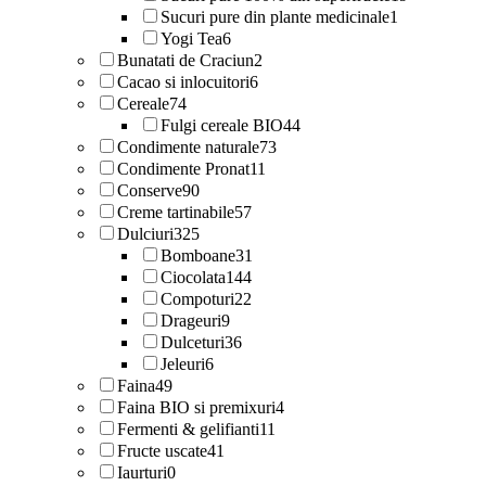
Sucuri pure din plante medicinale
1
Yogi Tea
6
Bunatati de Craciun
2
Cacao si inlocuitori
6
Cereale
74
Fulgi cereale BIO
44
Condimente naturale
73
Condimente Pronat
11
Conserve
90
Creme tartinabile
57
Dulciuri
325
Bomboane
31
Ciocolata
144
Compoturi
22
Drageuri
9
Dulceturi
36
Jeleuri
6
Faina
49
Faina BIO si premixuri
4
Fermenti & gelifianti
11
Fructe uscate
41
Iaurturi
0