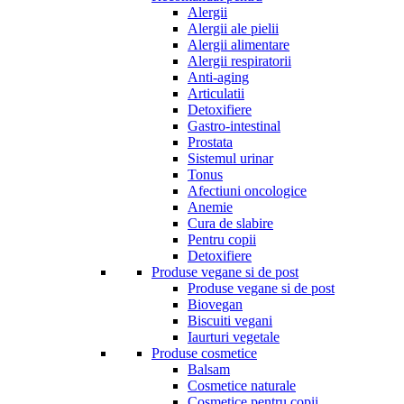
Alergii
Alergii ale pielii
Alergii alimentare
Alergii respiratorii
Anti-aging
Articulatii
Detoxifiere
Gastro-intestinal
Prostata
Sistemul urinar
Tonus
Afectiuni oncologice
Anemie
Cura de slabire
Pentru copii
Detoxifiere
Produse vegane si de post
Produse vegane si de post
Biovegan
Biscuiti vegani
Iaurturi vegetale
Produse cosmetice
Balsam
Cosmetice naturale
Cosmetice pentru copii