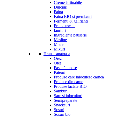
Creme tartinabile
Dulciuri
Faina
Faina BIO si premixuri
Fermenti & gelifianti
Fructe uscate
Iaurturi
Ingrediente patiserie
Masline
Miere
Mixuri
Hrana sanatoasa
Orez
Otet
Paste fainoase
Pateuri
Produse care inlocuiesc carnea
Produse din carne
Produse lactate BIO
Samburi
Sare si inlocuitori
Semipreparate
Snacksuri
Sosuri
Sosuri bio