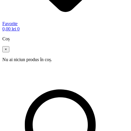
Favorite
0,00
lei
0
Coș
×
Nu ai niciun produs în coș.