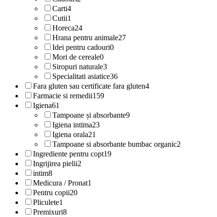
Carti
4
Cutii
1
Horeca
24
Hrana pentru animale
27
Idei pentru cadouri
0
Mori de cereale
0
Siropuri naturale
3
Specialitati asiatice
36
Fara gluten sau certificate fara gluten
4
Farmacie si remedii
159
Igiena
61
Tampoane și absorbante
9
Igiena intima
23
Igiena orala
21
Tampoane si absorbante bumbac organic
2
Ingrediente pentru copt
19
Ingrijirea pielii
2
intim
8
Medicura / Pronat
1
Pentru copii
20
Pliculete
1
Premixuri
8