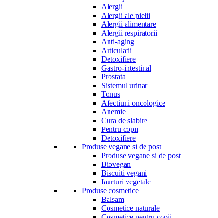
Alergii
Alergii ale pielii
Alergii alimentare
Alergii respiratorii
Anti-aging
Articulatii
Detoxifiere
Gastro-intestinal
Prostata
Sistemul urinar
Tonus
Afectiuni oncologice
Anemie
Cura de slabire
Pentru copii
Detoxifiere
Produse vegane si de post
Produse vegane si de post
Biovegan
Biscuiti vegani
Iaurturi vegetale
Produse cosmetice
Balsam
Cosmetice naturale
Cosmetice pentru copii