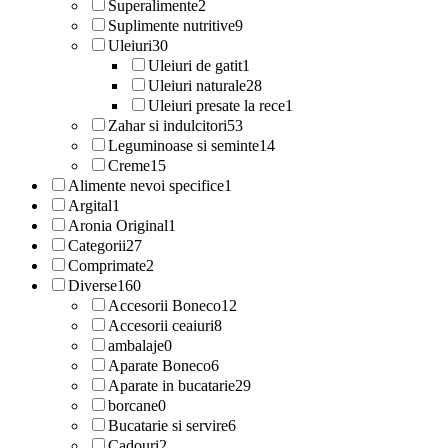
Superalimente
2
Suplimente nutritive
9
Uleiuri
30
Uleiuri de gatit
1
Uleiuri naturale
28
Uleiuri presate la rece
1
Zahar si indulcitori
53
Leguminoase si seminte
14
Creme
15
Alimente nevoi specifice
1
Argital
1
Aronia Original
1
Categorii
27
Comprimate
2
Diverse
160
Accesorii Boneco
12
Accesorii ceaiuri
8
ambalaje
0
Aparate Boneco
6
Aparate in bucatarie
29
borcane
0
Bucatarie si servire
6
Cadouri
2