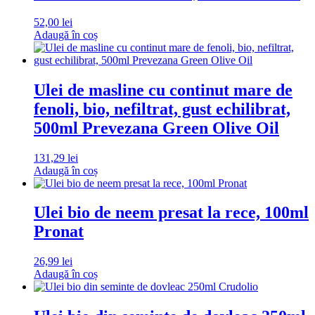
52,00
lei
Adaugă în coș
Ulei de masline cu continut mare de
fenoli, bio, nefiltrat, gust echilibrat,
500ml Prevezana Green Olive Oil
131,29
lei
Adaugă în coș
Ulei bio de neem presat la rece, 100ml
Pronat
26,99
lei
Adaugă în coș