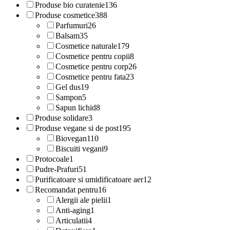
Produse bio curatenie
136
Produse cosmetice
388
Parfumuri
26
Balsam
35
Cosmetice naturale
179
Cosmetice pentru copii
8
Cosmetice pentru corp
26
Cosmetice pentru fata
23
Gel dus
19
Sampon
5
Sapun lichid
8
Produse solidare
3
Produse vegane si de post
195
Biovegan
110
Biscuiti vegani
9
Protocoale
1
Pudre-Prafuri
51
Purificatoare si umidificatoare aer
12
Recomandat pentru
16
Alergii ale pielii
1
Anti-aging
1
Articulatii
4