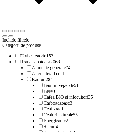
Inchide filtrele
Categorii de produse
Fără categorie
152
Hrana sanatoasa
2068
Alimente generale
74
Alternativa la unt
1
Bauturi
284
Bauturi vegetale
51
Bere
0
Cafea BIO si inlocuitori
35
Carbogazoase
3
Ceai vrac
1
Ceaiuri naturale
55
Energizante
2
Sucuri
4