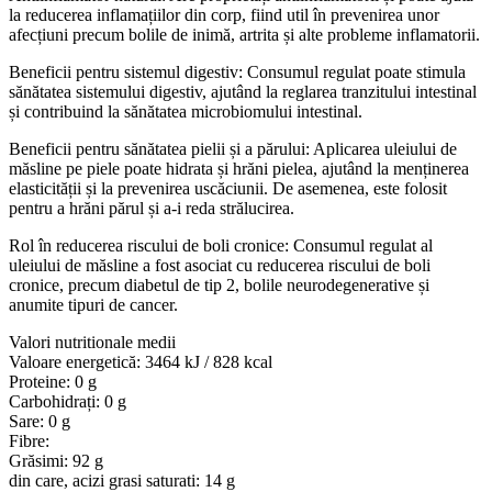
la reducerea inflamațiilor din corp, fiind util în prevenirea unor
afecțiuni precum bolile de inimă, artrita și alte probleme inflamatorii.
Beneficii pentru sistemul digestiv: Consumul regulat poate stimula
sănătatea sistemului digestiv, ajutând la reglarea tranzitului intestinal
și contribuind la sănătatea microbiomului intestinal.
Beneficii pentru sănătatea pielii și a părului: Aplicarea uleiului de
măsline pe piele poate hidrata și hrăni pielea, ajutând la menținerea
elasticității și la prevenirea uscăciunii. De asemenea, este folosit
pentru a hrăni părul și a-i reda strălucirea.
Rol în reducerea riscului de boli cronice: Consumul regulat al
uleiului de măsline a fost asociat cu reducerea riscului de boli
cronice, precum diabetul de tip 2, bolile neurodegenerative și
anumite tipuri de cancer.
Valori nutritionale medii
Valoare energetică: 3464 kJ / 828 kcal
Proteine: 0 g
Carbohidrați: 0 g
Sare: 0 g
Fibre:
Grăsimi: 92 g
din care, acizi grasi saturati: 14 g