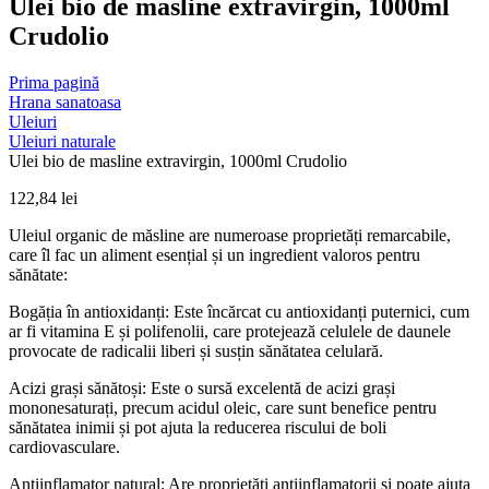
Ulei bio de masline extravirgin, 1000ml
Crudolio
Prima pagină
Hrana sanatoasa
Uleiuri
Uleiuri naturale
Ulei bio de masline extravirgin, 1000ml Crudolio
122,84
lei
Uleiul organic de măsline are numeroase proprietăți remarcabile,
care îl fac un aliment esențial și un ingredient valoros pentru
sănătate:
Bogăția în antioxidanți: Este încărcat cu antioxidanți puternici, cum
ar fi vitamina E și polifenolii, care protejează celulele de daunele
provocate de radicalii liberi și susțin sănătatea celulară.
Acizi grași sănătoși: Este o sursă excelentă de acizi grași
mononesaturați, precum acidul oleic, care sunt benefice pentru
sănătatea inimii și pot ajuta la reducerea riscului de boli
cardiovasculare.
Antiinflamator natural: Are proprietăți antiinflamatorii și poate ajuta