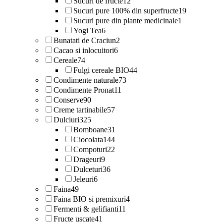
Sucuri de fructe
12
Sucuri pure 100% din superfructe
19
Sucuri pure din plante medicinale
1
Yogi Tea
6
Bunatati de Craciun
2
Cacao si inlocuitori
6
Cereale
74
Fulgi cereale BIO
44
Condimente naturale
73
Condimente Pronat
11
Conserve
90
Creme tartinabile
57
Dulciuri
325
Bomboane
31
Ciocolata
144
Compoturi
22
Drageuri
9
Dulceturi
36
Jeleuri
6
Faina
49
Faina BIO si premixuri
4
Fermenti & gelifianti
11
Fructe uscate
41