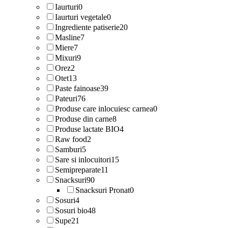
Iaurturi
0
Iaurturi vegetale
0
Ingrediente patiserie
20
Masline
7
Miere
7
Mixuri
9
Orez
2
Otet
13
Paste fainoase
39
Pateuri
76
Produse care inlocuiesc carnea
0
Produse din carne
8
Produse lactate BIO
4
Raw food
2
Samburi
5
Sare si inlocuitori
15
Semipreparate
11
Snacksuri
90
Snacksuri Pronat
0
Sosuri
4
Sosuri bio
48
Supe
21