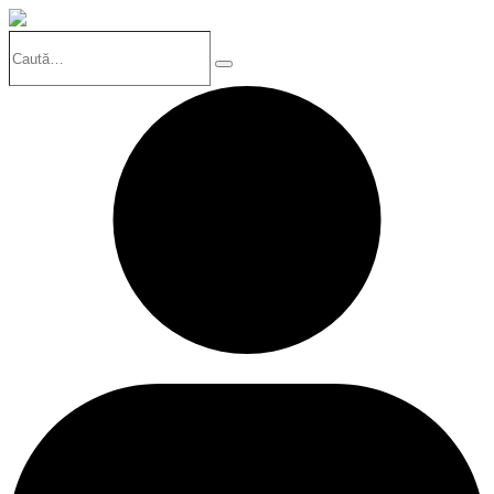
Caută…
Search