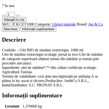
7 în stoc
Cantitate
Ulei
Adaugă în coș
bio
SKU:
JCKCET1000
Categorie:
Uleiuri naturale
Brand:
Joe & Co
de
Descriere
Informații suplimentare
masline
extravirgin,
Descriere
1000ml
Crudolio
Crudolio – Ulei BIO de masline extravirgin, 1000 ml
Ulei de măsline extravirgin ecologic presat la rece.Ulei de măsline
de categorie superioară obținut numai din măsline și numai prin
procedee mecanice.
Ingrediente: ulei de măsline*.*=din culturi certificate ecologic.
Agricultură Tunisia.
Termen de valabilitate: vezi data inscripționată pe ambalaj.A se
păstra la loc uscat și răcoros.Producător: Joe&Co S.R.L.,
ItaliaDistribuitor: S.C. PRONAT S.R.L.
Informații suplimentare
Greutate
1,370000 kg