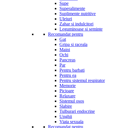
Supe
Superalimente
Suplimente nutritive
Uleiuri
Zahar si indulcitori
Leguminoase si seminte
Recomandat pentru
Gat
Gripa si raceala
Maini
Ochi
Pancreas
Par
Pentru barbati
Pentru ea
Pentru sistemul respirator
Memorie
Picioare
Relaxare
Sistemul osos
Slabire
Tulburari endocrine
Unghii
Viata sexuala
Recomandat pentru