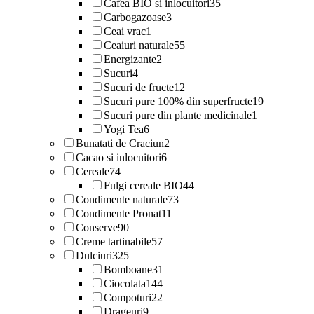
Cafea BIO si inlocuitori
35
Carbogazoase
3
Ceai vrac
1
Ceaiuri naturale
55
Energizante
2
Sucuri
4
Sucuri de fructe
12
Sucuri pure 100% din superfructe
19
Sucuri pure din plante medicinale
1
Yogi Tea
6
Bunatati de Craciun
2
Cacao si inlocuitori
6
Cereale
74
Fulgi cereale BIO
44
Condimente naturale
73
Condimente Pronat
11
Conserve
90
Creme tartinabile
57
Dulciuri
325
Bomboane
31
Ciocolata
144
Compoturi
22
Drageuri
9