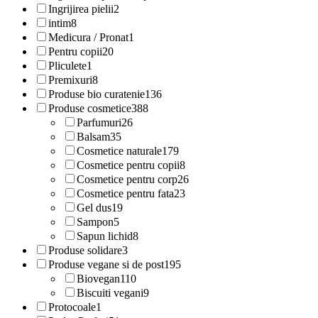
Ingrijirea pielii
2
intim
8
Medicura / Pronat
1
Pentru copii
20
Pliculete
1
Premixuri
8
Produse bio curatenie
136
Produse cosmetice
388
Parfumuri
26
Balsam
35
Cosmetice naturale
179
Cosmetice pentru copii
8
Cosmetice pentru corp
26
Cosmetice pentru fata
23
Gel dus
19
Sampon
5
Sapun lichid
8
Produse solidare
3
Produse vegane si de post
195
Biovegan
110
Biscuiti vegani
9
Protocoale
1