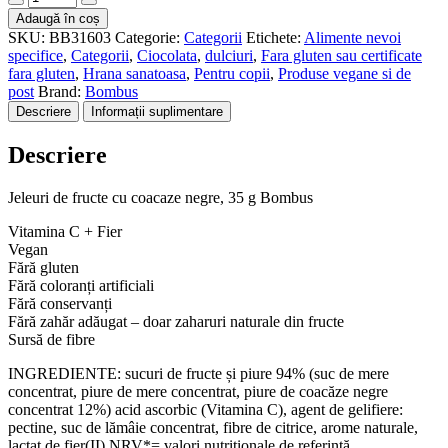
Jeleuri
Adaugă în coș
de
SKU:
BB31603
Categorie:
Categorii
Etichete:
Alimente nevoi
fructe
specifice
,
Categorii
,
Ciocolata
,
dulciuri
,
Fara gluten sau certificate
cu
fara gluten
,
Hrana sanatoasa
,
Pentru copii
,
Produse vegane si de
coacaze
post
Brand:
Bombus
negre,
Descriere
Informații suplimentare
35g
Bombus
Descriere
Jeleuri de fructe cu coacaze negre, 35 g Bombus
Vitamina C + Fier
Vegan
Fără gluten
Fără coloranți artificiali
Fără conservanți
Fără zahăr adăugat – doar zaharuri naturale din fructe
Sursă de fibre
INGREDIENTE: sucuri de fructe și piure 94% (suc de mere
concentrat, piure de mere concentrat, piure de coacăze negre
concentrat 12%) acid ascorbic (Vitamina C), agent de gelifiere:
pectine, suc de lămâie concentrat, fibre de citrice, arome naturale,
lactat de fier(II).NRV*= valori nutriționale de referință