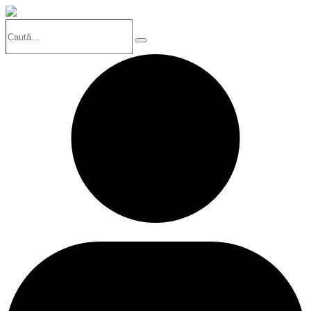
Caută…
Search