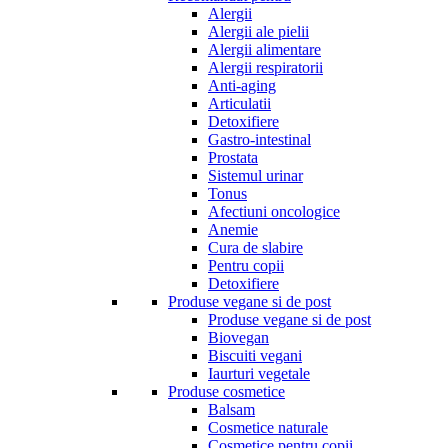
Alergii
Alergii ale pielii
Alergii alimentare
Alergii respiratorii
Anti-aging
Articulatii
Detoxifiere
Gastro-intestinal
Prostata
Sistemul urinar
Tonus
Afectiuni oncologice
Anemie
Cura de slabire
Pentru copii
Detoxifiere
Produse vegane si de post
Produse vegane si de post
Biovegan
Biscuiti vegani
Iaurturi vegetale
Produse cosmetice
Balsam
Cosmetice naturale
Cosmetice pentru copii