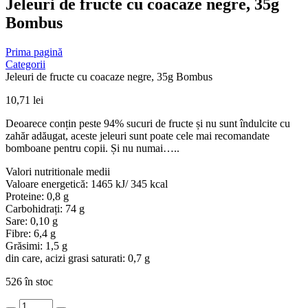
Jeleuri de fructe cu coacaze negre, 35g
Bombus
Prima pagină
Categorii
Jeleuri de fructe cu coacaze negre, 35g Bombus
10,71
lei
Deoarece conțin peste 94% sucuri de fructe și nu sunt îndulcite cu
zahăr adăugat, aceste jeleuri sunt poate cele mai recomandate
bomboane pentru copii. Și nu numai…..
Valori nutritionale medii
Valoare energetică: 1465 kJ/ 345 kcal
Proteine: 0,8 g
Carbohidrați: 74 g
Sare: 0,10 g
Fibre: 6,4 g
Grăsimi: 1,5 g
din care, acizi grasi saturati: 0,7 g
526 în stoc
Cantitate