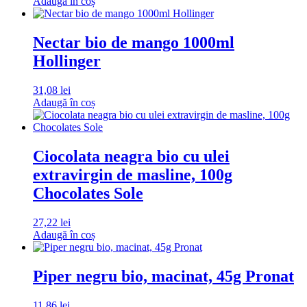
Adaugă în coș
Nectar bio de mango 1000ml
Hollinger
31,08
lei
Adaugă în coș
Ciocolata neagra bio cu ulei
extravirgin de masline, 100g
Chocolates Sole
27,22
lei
Adaugă în coș
Piper negru bio, macinat, 45g Pronat
11,86
lei