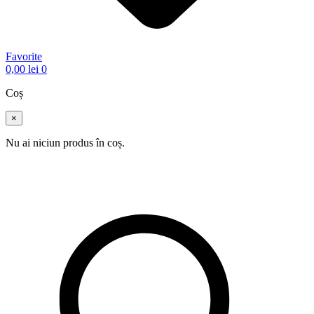
Favorite
0,00
lei
0
Coș
×
Nu ai niciun produs în coș.