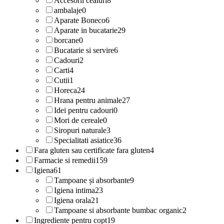
Accesorii ceaiuri
8
ambalaje
0
Aparate Boneco
6
Aparate in bucatarie
29
borcane
0
Bucatarie si servire
6
Cadouri
2
Carti
4
Cutii
1
Horeca
24
Hrana pentru animale
27
Idei pentru cadouri
0
Mori de cereale
0
Siropuri naturale
3
Specialitati asiatice
36
Fara gluten sau certificate fara gluten
4
Farmacie si remedii
159
Igiena
61
Tampoane și absorbante
9
Igiena intima
23
Igiena orala
21
Tampoane si absorbante bumbac organic
2
Ingrediente pentru copt
19