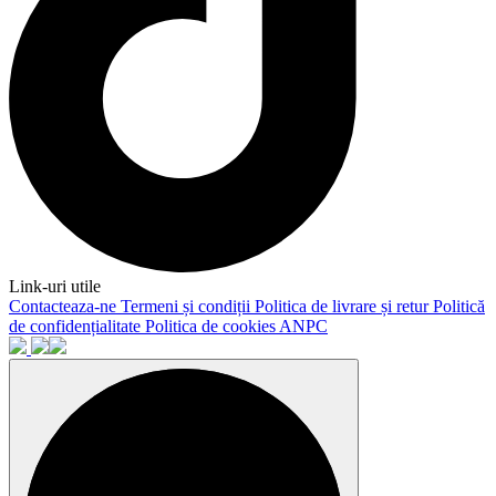
Link-uri utile
Contacteaza-ne
Termeni și condiții
Politica de livrare și retur
Politică
de confidențialitate
Politica de cookies
ANPC