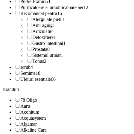
Pudre-Prafuri
51
Purificatoare si umidificatoare aer
12
Recomandat pentru
16
Alergii ale pielii
1
Anti-aging
1
Articulatii
4
Detoxifiere
1
Gastro-intestinal
1
Prostata
0
Sistemul urinar
1
Tonus
2
scrub
4
Seminte
18
Uleiuri esentiale
66
Branduri
78 Oligo
Aarts
Aconitum
Acquasystem
Algamar
Alkaline Care