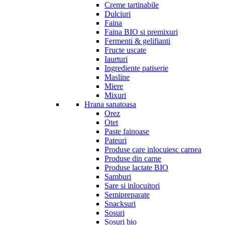
Creme tartinabile
Dulciuri
Faina
Faina BIO si premixuri
Fermenti & gelifianti
Fructe uscate
Iaurturi
Ingrediente patiserie
Masline
Miere
Mixuri
Hrana sanatoasa
Orez
Otet
Paste fainoase
Pateuri
Produse care inlocuiesc carnea
Produse din carne
Produse lactate BIO
Samburi
Sare si inlocuitori
Semipreparate
Snacksuri
Sosuri
Sosuri bio