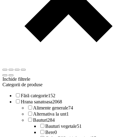
Inchide filtrele
Categorii de produse
Fără categorie
152
Hrana sanatoasa
2068
Alimente generale
74
Alternativa la unt
1
Bauturi
284
Bauturi vegetale
51
Bere
0