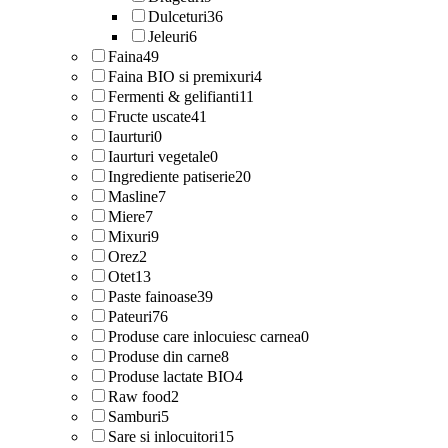
Dulceturi
36
Jeleuri
6
Faina
49
Faina BIO si premixuri
4
Fermenti & gelifianti
11
Fructe uscate
41
Iaurturi
0
Iaurturi vegetale
0
Ingrediente patiserie
20
Masline
7
Miere
7
Mixuri
9
Orez
2
Otet
13
Paste fainoase
39
Pateuri
76
Produse care inlocuiesc carnea
0
Produse din carne
8
Produse lactate BIO
4
Raw food
2
Samburi
5
Sare si inlocuitori
15