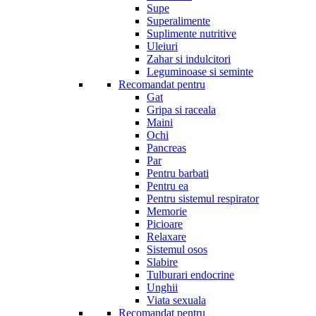
Supe
Superalimente
Suplimente nutritive
Uleiuri
Zahar si indulcitori
Leguminoase si seminte
Recomandat pentru
Gat
Gripa si raceala
Maini
Ochi
Pancreas
Par
Pentru barbati
Pentru ea
Pentru sistemul respirator
Memorie
Picioare
Relaxare
Sistemul osos
Slabire
Tulburari endocrine
Unghii
Viata sexuala
Recomandat pentru