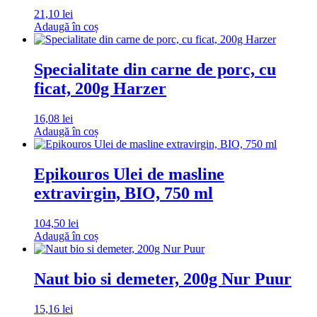
21,10
lei
Adaugă în coș
Specialitate din carne de porc, cu
ficat, 200g Harzer
16,08
lei
Adaugă în coș
Epikouros Ulei de masline
extravirgin, BIO, 750 ml
104,50
lei
Adaugă în coș
Naut bio si demeter, 200g Nur Puur
15,16
lei