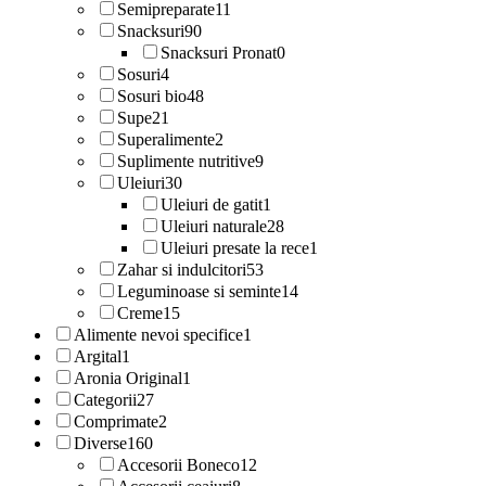
Semipreparate
11
Snacksuri
90
Snacksuri Pronat
0
Sosuri
4
Sosuri bio
48
Supe
21
Superalimente
2
Suplimente nutritive
9
Uleiuri
30
Uleiuri de gatit
1
Uleiuri naturale
28
Uleiuri presate la rece
1
Zahar si indulcitori
53
Leguminoase si seminte
14
Creme
15
Alimente nevoi specifice
1
Argital
1
Aronia Original
1
Categorii
27
Comprimate
2
Diverse
160
Accesorii Boneco
12