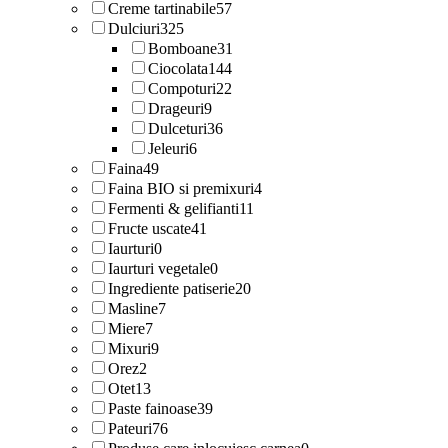
Creme tartinabile
57
Dulciuri
325
Bomboane
31
Ciocolata
144
Compoturi
22
Drageuri
9
Dulceturi
36
Jeleuri
6
Faina
49
Faina BIO si premixuri
4
Fermenti & gelifianti
11
Fructe uscate
41
Iaurturi
0
Iaurturi vegetale
0
Ingrediente patiserie
20
Masline
7
Miere
7
Mixuri
9
Orez
2
Otet
13
Paste fainoase
39
Pateuri
76