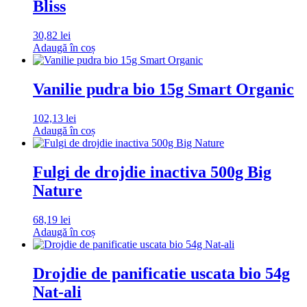
Bliss
30,82
lei
Adaugă în coș
Vanilie pudra bio 15g Smart Organic
102,13
lei
Adaugă în coș
Fulgi de drojdie inactiva 500g Big
Nature
68,19
lei
Adaugă în coș
Drojdie de panificatie uscata bio 54g
Nat-ali