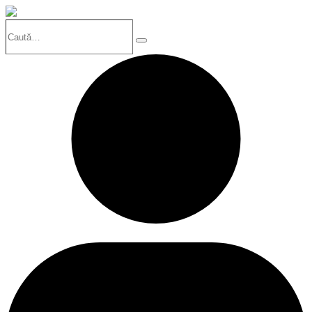
Caută…
Search