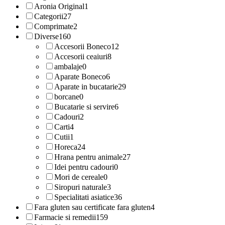
Aronia Original
1
Categorii
27
Comprimate
2
Diverse
160
Accesorii Boneco
12
Accesorii ceaiuri
8
ambalaje
0
Aparate Boneco
6
Aparate in bucatarie
29
borcane
0
Bucatarie si servire
6
Cadouri
2
Carti
4
Cutii
1
Horeca
24
Hrana pentru animale
27
Idei pentru cadouri
0
Mori de cereale
0
Siropuri naturale
3
Specialitati asiatice
36
Fara gluten sau certificate fara gluten
4
Farmacie si remedii
159