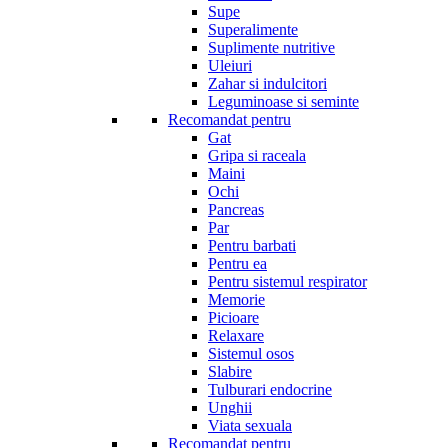
Supe
Superalimente
Suplimente nutritive
Uleiuri
Zahar si indulcitori
Leguminoase si seminte
Recomandat pentru
Gat
Gripa si raceala
Maini
Ochi
Pancreas
Par
Pentru barbati
Pentru ea
Pentru sistemul respirator
Memorie
Picioare
Relaxare
Sistemul osos
Slabire
Tulburari endocrine
Unghii
Viata sexuala
Recomandat pentru