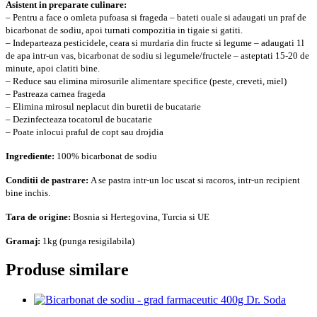
Asistent in preparate culinare:
– Pentru a face o omleta pufoasa si frageda – bateti ouale si adaugati un praf de
bicarbonat de sodiu, apoi turnati compozitia in tigaie si gatiti.
– Indeparteaza pesticidele, ceara si murdaria din fructe si legume – adaugati 1l
de apa intr-un vas, bicarbonat de sodiu si legumele/fructele – asteptati 15-20 de
minute, apoi clatiti bine.
– Reduce sau elimina mirosurile alimentare specifice (peste, creveti, miel)
– Pastreaza carnea frageda
– Elimina mirosul neplacut din buretii de bucatarie
– Dezinfecteaza tocatorul de bucatarie
– Poate inlocui praful de copt sau drojdia
Ingrediente:
100% bicarbonat de sodiu
Conditii de pastrare:
A se pastra intr-un loc uscat si racoros, intr-un recipient
bine inchis.
Tara de origine:
Bosnia si Hertegovina, Turcia si UE
Gramaj:
1kg (punga resigilabila)
Produse similare