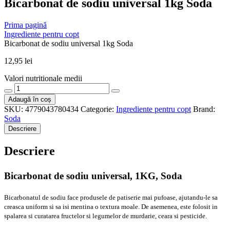
Bicarbonat de sodiu universal 1kg Soda
Prima pagină
Ingrediente pentru copt
Bicarbonat de sodiu universal 1kg Soda
12,95
lei
Valori nutritionale medii
Cantitate
Bicarbonat
Adaugă în coș
de
SKU:
4779043780434
Categorie:
Ingrediente pentru copt
Brand:
sodiu
Soda
universal
Descriere
1kg
Soda
Descriere
Bicarbonat de sodiu universal, 1KG, Soda
Bicarbonatul de sodiu face
produsele de patiserie mai pufoase, ajutandu-le sa
creasca uniform si sa isi mentina o textura moale. De asemenea, este folosit in
spalarea si curatarea fructelor si legumelor de murdarie, ceara si pesticide.