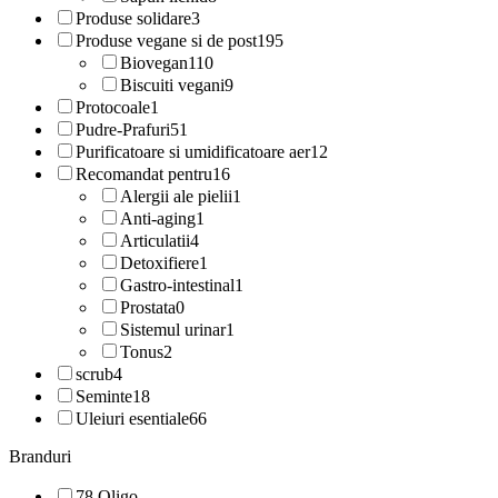
Produse solidare
3
Produse vegane si de post
195
Biovegan
110
Biscuiti vegani
9
Protocoale
1
Pudre-Prafuri
51
Purificatoare si umidificatoare aer
12
Recomandat pentru
16
Alergii ale pielii
1
Anti-aging
1
Articulatii
4
Detoxifiere
1
Gastro-intestinal
1
Prostata
0
Sistemul urinar
1
Tonus
2
scrub
4
Seminte
18
Uleiuri esentiale
66
Branduri
78 Oligo