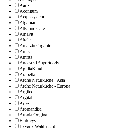
Aarts
Aconitum
Acquasystem
Algamar
Alkaline Care
Alnavit
Altele
Amaizin Organic
Amisa
Amrita
Ancestral Superfoods
ApuliaKundi
Arabella
Arche Naturküche - Asia
Arche Naturküche - Europa
Argileo
Argital
Aries
Aromandise
Aronia Original
Barkleys
Bavaria Waldfrucht