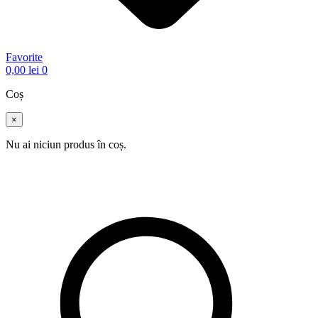
Favorite
0,00
lei
0
Coș
×
Nu ai niciun produs în coș.