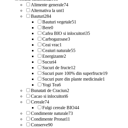
Alimente generale
74
Alternativa la unt
1
Bauturi
284
Bauturi vegetale
51
Bere
0
Cafea BIO si inlocuitori
35
Carbogazoase
3
Ceai vrac
1
Ceaiuri naturale
55
Energizante
2
Sucuri
4
Sucuri de fructe
12
Sucuri pure 100% din superfructe
19
Sucuri pure din plante medicinale
1
Yogi Tea
6
Bunatati de Craciun
2
Cacao si inlocuitori
6
Cereale
74
Fulgi cereale BIO
44
Condimente naturale
73
Condimente Pronat
11
Conserve
90