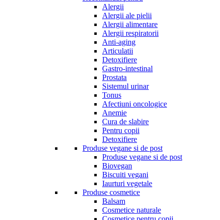
Alergii
Alergii ale pielii
Alergii alimentare
Alergii respiratorii
Anti-aging
Articulatii
Detoxifiere
Gastro-intestinal
Prostata
Sistemul urinar
Tonus
Afectiuni oncologice
Anemie
Cura de slabire
Pentru copii
Detoxifiere
Produse vegane si de post
Produse vegane si de post
Biovegan
Biscuiti vegani
Iaurturi vegetale
Produse cosmetice
Balsam
Cosmetice naturale
Cosmetice pentru copii