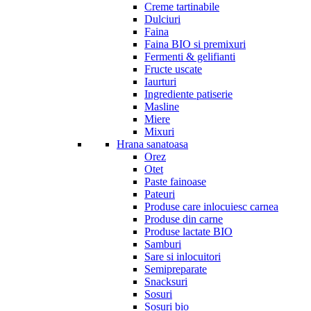
Creme tartinabile
Dulciuri
Faina
Faina BIO si premixuri
Fermenti & gelifianti
Fructe uscate
Iaurturi
Ingrediente patiserie
Masline
Miere
Mixuri
Hrana sanatoasa
Orez
Otet
Paste fainoase
Pateuri
Produse care inlocuiesc carnea
Produse din carne
Produse lactate BIO
Samburi
Sare si inlocuitori
Semipreparate
Snacksuri
Sosuri
Sosuri bio