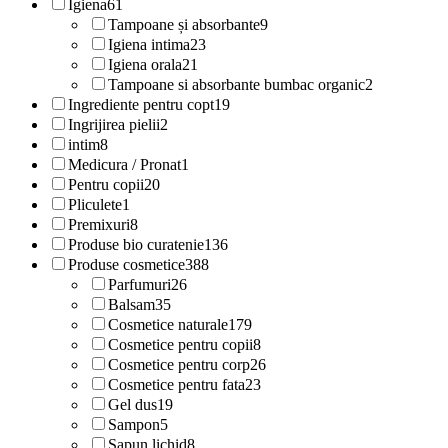
Igiena
61
Tampoane și absorbante
9
Igiena intima
23
Igiena orala
21
Tampoane si absorbante bumbac organic
2
Ingrediente pentru copt
19
Ingrijirea pielii
2
intim
8
Medicura / Pronat
1
Pentru copii
20
Pliculete
1
Premixuri
8
Produse bio curatenie
136
Produse cosmetice
388
Parfumuri
26
Balsam
35
Cosmetice naturale
179
Cosmetice pentru copii
8
Cosmetice pentru corp
26
Cosmetice pentru fata
23
Gel dus
19
Sampon
5
Sapun lichid
8