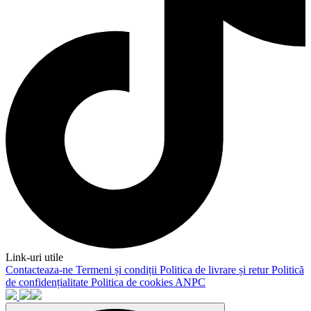
Link-uri utile
Contacteaza-ne
Termeni și condiții
Politica de livrare și retur
Politică
de confidențialitate
Politica de cookies
ANPC