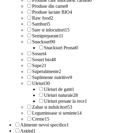
Produse care inlocuiesc carnea
0
Produse din carne
8
Produse lactate BIO
4
Raw food
2
Samburi
5
Sare si inlocuitori
15
Semipreparate
11
Snacksuri
90
Snacksuri Pronat
0
Sosuri
4
Sosuri bio
48
Supe
21
Superalimente
2
Suplimente nutritive
9
Uleiuri
30
Uleiuri de gatit
1
Uleiuri naturale
28
Uleiuri presate la rece
1
Zahar si indulcitori
53
Leguminoase si seminte
14
Creme
15
Alimente nevoi specifice
1
Argital
1