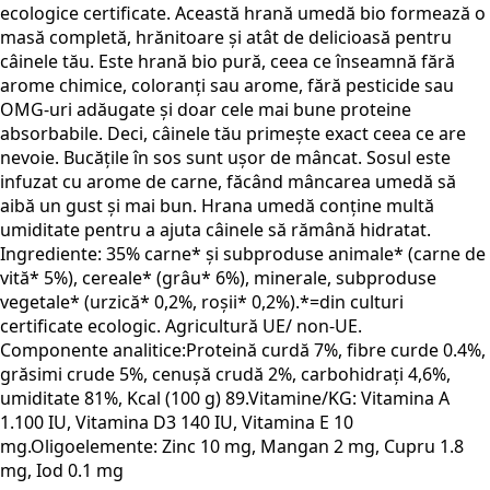
ecologice certificate. Această hrană umedă bio formează o
masă completă, hrănitoare și atât de delicioasă pentru
câinele tău. Este hrană bio pură, ceea ce înseamnă fără
arome chimice, coloranți sau arome, fără pesticide sau
OMG-uri adăugate și doar cele mai bune proteine
absorbabile. Deci, câinele tău primește exact ceea ce are
nevoie. Bucățile în sos sunt ușor de mâncat. Sosul este
infuzat cu arome de carne, făcând mâncarea umedă să
aibă un gust și mai bun. Hrana umedă conține multă
umiditate pentru a ajuta câinele să rămână hidratat.
Ingrediente: 35% carne* și subproduse animale* (carne de
vită* 5%), cereale* (grâu* 6%), minerale, subproduse
vegetale* (urzică* 0,2%, roșii* 0,2%).*=din culturi
certificate ecologic. Agricultură UE/ non-UE.
Componente analitice:Proteină curdă 7%, fibre curde 0.4%,
grăsimi crude 5%, cenușă crudă 2%, carbohidrați 4,6%,
umiditate 81%, Kcal (100 g) 89.Vitamine/KG: Vitamina A
1.100 IU, Vitamina D3 140 IU, Vitamina E 10
mg.Oligoelemente: Zinc 10 mg, Mangan 2 mg, Cupru 1.8
mg, Iod 0.1 mg