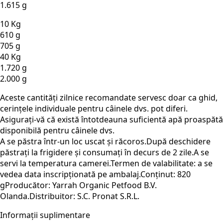
1.615 g
10 Kg
610 g
705 g
40 Kg
1.720 g
2.000 g
Aceste cantități zilnice recomandate servesc doar ca ghid,
cerințele individuale pentru câinele dvs. pot diferi.
Asigurați-vă că există întotdeauna suficientă apă proaspătă
disponibilă pentru câinele dvs.
A se păstra într-un loc uscat și răcoros.După deschidere
păstrați la frigidere și consumați în decurs de 2 zile.A se
servi la temperatura camerei.Termen de valabilitate: a se
vedea data inscripționată pe ambalaj.Conținut: 820
gProducător: Yarrah Organic Petfood B.V.
Olanda.Distribuitor: S.C. Pronat S.R.L.
Informații suplimentare