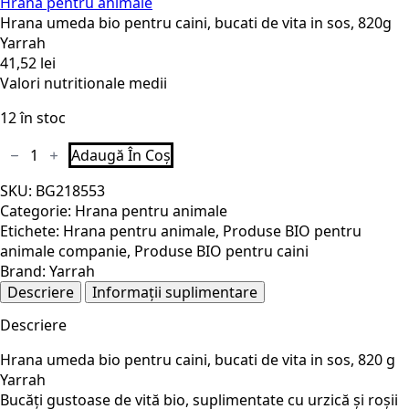
Hrana pentru animale
Hrana umeda bio pentru caini, bucati de vita in sos, 820g
Yarrah
41,52
lei
Valori nutritionale medii
12 în stoc
Cantitate
Adaugă În Coș
Hrana
umeda
SKU:
BG218553
bio
pentru
Categorie:
Hrana pentru animale
caini,
Etichete:
Hrana pentru animale
,
Produse BIO pentru
bucati
de
animale companie
,
Produse BIO pentru caini
vita
Brand:
Yarrah
in
Descriere
Informații suplimentare
sos,
820g
Yarrah
Descriere
Hrana umeda bio pentru caini, bucati de vita in sos, 820 g
Yarrah
Bucăți gustoase de vită bio, suplimentate cu urzică și roșii