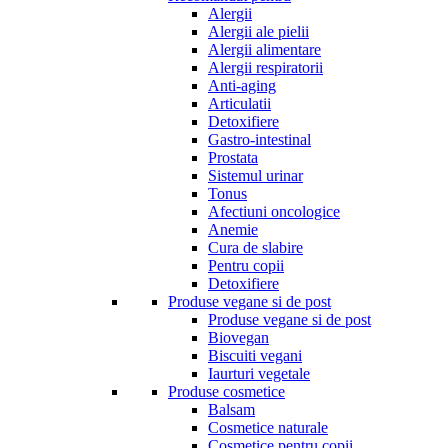
Alergii
Alergii ale pielii
Alergii alimentare
Alergii respiratorii
Anti-aging
Articulatii
Detoxifiere
Gastro-intestinal
Prostata
Sistemul urinar
Tonus
Afectiuni oncologice
Anemie
Cura de slabire
Pentru copii
Detoxifiere
Produse vegane si de post
Produse vegane si de post
Biovegan
Biscuiti vegani
Iaurturi vegetale
Produse cosmetice
Balsam
Cosmetice naturale
Cosmetice pentru copii