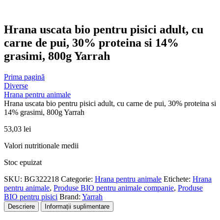
Hrana uscata bio pentru pisici adult, cu
carne de pui, 30% proteina si 14%
grasimi, 800g Yarrah
Prima pagină
Diverse
Hrana pentru animale
Hrana uscata bio pentru pisici adult, cu carne de pui, 30% proteina si
14% grasimi, 800g Yarrah
53,03
lei
Valori nutritionale medii
Stoc epuizat
SKU:
BG322218
Categorie:
Hrana pentru animale
Etichete:
Hrana
pentru animale
,
Produse BIO pentru animale companie
,
Produse
BIO pentru pisici
Brand:
Yarrah
Descriere
Informații suplimentare