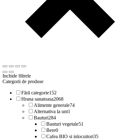
Inchide filtrele
Categorii de produse
Fără categorie
152
Hrana sanatoasa
2068
Alimente generale
74
Alternativa la unt
1
Bauturi
284
Bauturi vegetale
51
Bere
0
Cafea BIO si inlocuitori
35