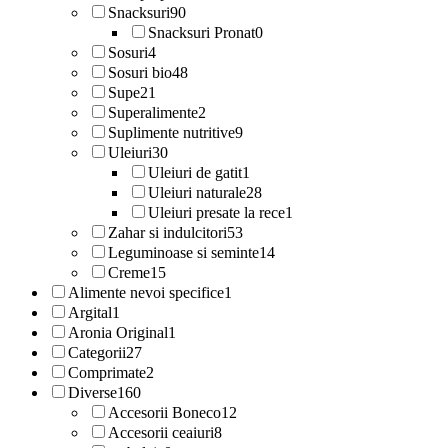
Snacksuri
90
Snacksuri Pronat
0
Sosuri
4
Sosuri bio
48
Supe
21
Superalimente
2
Suplimente nutritive
9
Uleiuri
30
Uleiuri de gatit
1
Uleiuri naturale
28
Uleiuri presate la rece
1
Zahar si indulcitori
53
Leguminoase si seminte
14
Creme
15
Alimente nevoi specifice
1
Argital
1
Aronia Original
1
Categorii
27
Comprimate
2
Diverse
160
Accesorii Boneco
12
Accesorii ceaiuri
8