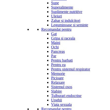
Supe
Superalimente
Suplimente nutritive
Uleiuri
Zahar si indulcitori
Leguminoase si seminte
Recomandat pentru
Gat
Gripa si raceala
Maini
Ochi
Pancreas
Par
Pentru barbati
Pentru ea
Pentru sistemul respirator
Memorie
Picioare
Relaxare
Sistemul osos
Slabire
Tulburari endocrine
Unghii
Viata sexuala
Recomandat pentru