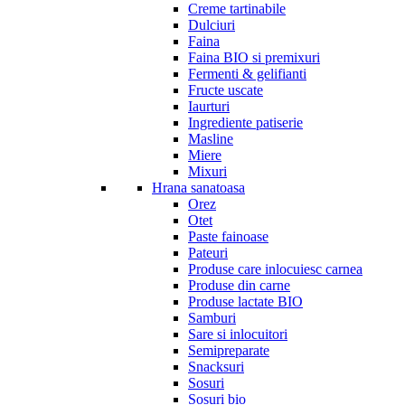
Creme tartinabile
Dulciuri
Faina
Faina BIO si premixuri
Fermenti & gelifianti
Fructe uscate
Iaurturi
Ingrediente patiserie
Masline
Miere
Mixuri
Hrana sanatoasa
Orez
Otet
Paste fainoase
Pateuri
Produse care inlocuiesc carnea
Produse din carne
Produse lactate BIO
Samburi
Sare si inlocuitori
Semipreparate
Snacksuri
Sosuri
Sosuri bio