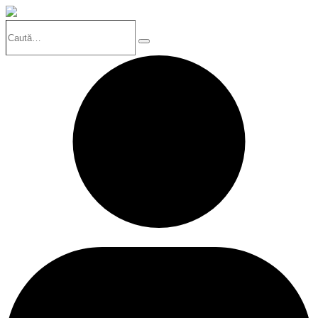
Caută…
Search