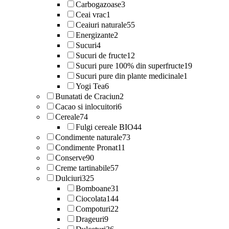
Carbogazoase
3
Ceai vrac
1
Ceaiuri naturale
55
Energizante
2
Sucuri
4
Sucuri de fructe
12
Sucuri pure 100% din superfructe
19
Sucuri pure din plante medicinale
1
Yogi Tea
6
Bunatati de Craciun
2
Cacao si inlocuitori
6
Cereale
74
Fulgi cereale BIO
44
Condimente naturale
73
Condimente Pronat
11
Conserve
90
Creme tartinabile
57
Dulciuri
325
Bomboane
31
Ciocolata
144
Compoturi
22
Drageuri
9