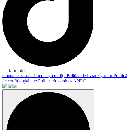
Link-uri utile
Contacteaza-ne
Termeni și condiții
Politica de livrare și retur
Politică
de confidențialitate
Politica de cookies
ANPC