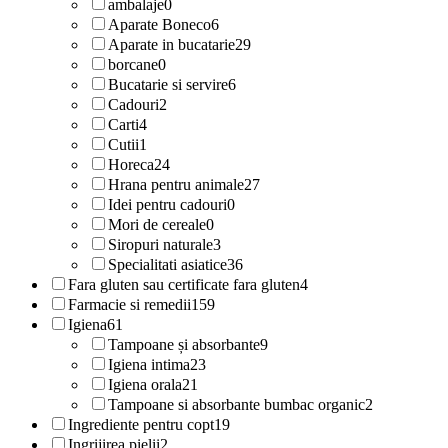
ambalaje
0
Aparate Boneco
6
Aparate in bucatarie
29
borcane
0
Bucatarie si servire
6
Cadouri
2
Carti
4
Cutii
1
Horeca
24
Hrana pentru animale
27
Idei pentru cadouri
0
Mori de cereale
0
Siropuri naturale
3
Specialitati asiatice
36
Fara gluten sau certificate fara gluten
4
Farmacie si remedii
159
Igiena
61
Tampoane și absorbante
9
Igiena intima
23
Igiena orala
21
Tampoane si absorbante bumbac organic
2
Ingrediente pentru copt
19
Ingrijirea pielii
2