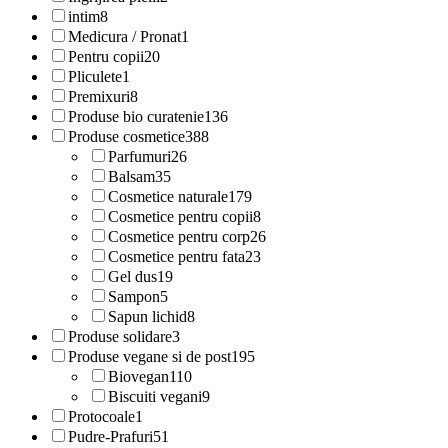
intim
8
Medicura / Pronat
1
Pentru copii
20
Pliculete
1
Premixuri
8
Produse bio curatenie
136
Produse cosmetice
388
Parfumuri
26
Balsam
35
Cosmetice naturale
179
Cosmetice pentru copii
8
Cosmetice pentru corp
26
Cosmetice pentru fata
23
Gel dus
19
Sampon
5
Sapun lichid
8
Produse solidare
3
Produse vegane si de post
195
Biovegan
110
Biscuiti vegani
9
Protocoale
1
Pudre-Prafuri
51