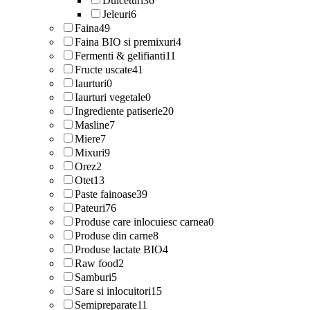
Dulceturi
36
Jeleuri
6
Faina
49
Faina BIO si premixuri
4
Fermenti & gelifianti
11
Fructe uscate
41
Iaurturi
0
Iaurturi vegetale
0
Ingrediente patiserie
20
Masline
7
Miere
7
Mixuri
9
Orez
2
Otet
13
Paste fainoase
39
Pateuri
76
Produse care inlocuiesc carnea
0
Produse din carne
8
Produse lactate BIO
4
Raw food
2
Samburi
5
Sare si inlocuitori
15
Semipreparate
11