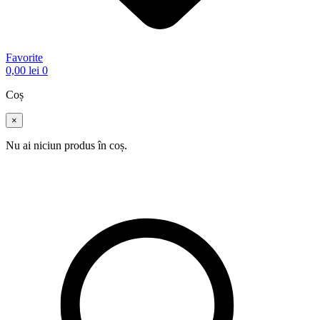
Favorite
0,00
lei
0
Coș
×
Nu ai niciun produs în coș.