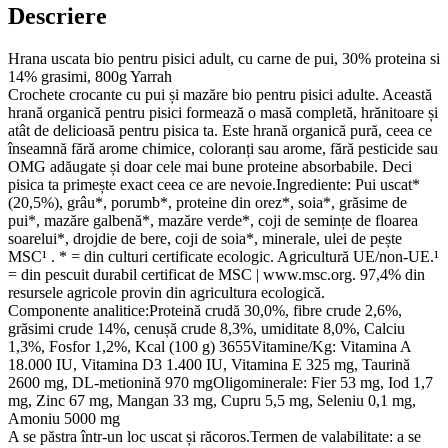
Descriere
Hrana uscata bio pentru pisici adult, cu carne de pui, 30% proteina si
14% grasimi, 800g Yarrah
Crochete crocante cu pui și mazăre bio pentru pisici adulte. Această
hrană organică pentru pisici formează o masă completă, hrănitoare și
atât de delicioasă pentru pisica ta. Este hrană organică pură, ceea ce
înseamnă fără arome chimice, coloranți sau arome, fără pesticide sau
OMG adăugate și doar cele mai bune proteine absorbabile. Deci
pisica ta primește exact ceea ce are nevoie.Ingrediente: Pui uscat*
(20,5%), grâu*, porumb*, proteine din orez*, soia*, grăsime de
pui*, mazăre galbenă*, mazăre verde*, coji de semințe de floarea
soarelui*, drojdie de bere, coji de soia*, minerale, ulei de pește
MSC¹ . * = din culturi certificate ecologic. Agricultură UE/non-UE.¹
= din pescuit durabil certificat de MSC | www.msc.org. 97,4% din
resursele agricole provin din agricultura ecologică.
Componente analitice:Proteină crudă 30,0%, fibre crude 2,6%,
grăsimi crude 14%, cenușă crude 8,3%, umiditate 8,0%, Calciu
1,3%, Fosfor 1,2%, Kcal (100 g) 3655Vitamine/Kg: Vitamina A
18.000 IU, Vitamina D3 1.400 IU, Vitamina E 325 mg, Taurină
2600 mg, DL-metionină 970 mgOligominerale: Fier 53 mg, Iod 1,7
mg, Zinc 67 mg, Mangan 33 mg, Cupru 5,5 mg, Seleniu 0,1 mg,
Amoniu 5000 mg
A se păstra într-un loc uscat și răcoros.Termen de valabilitate: a se